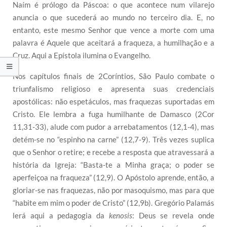
Naím é prólogo da Páscoa: o que acontece num vilarejo
anuncia o que sucederá ao mundo no terceiro dia. E, no
entanto, este mesmo Senhor que vence a morte com uma
palavra é Aquele que aceitará a fraqueza, a humilhação e a
Cruz. Aqui a Epístola ilumina o Evangelho.
Nos capítulos finais de 2Coríntios, São Paulo combate o
triunfalismo religioso e apresenta suas credenciais
apostólicas: não espetáculos, mas fraquezas suportadas em
Cristo. Ele lembra a fuga humilhante de Damasco (2Cor
11,31-33), alude com pudor a arrebatamentos (12,1-4), mas
detém-se no “espinho na carne” (12,7-9). Três vezes suplica
que o Senhor o retire; e recebe a resposta que atravessará a
história da Igreja: “Basta-te a Minha graça; o poder se
aperfeiçoa na fraqueza” (12,9). O Apóstolo aprende, então, a
gloriar-se nas fraquezas, não por masoquismo, mas para que
“habite em mim o poder de Cristo” (12,9b). Gregório Palamás
lerá aqui a pedagogia da
kenosis
: Deus se revela onde