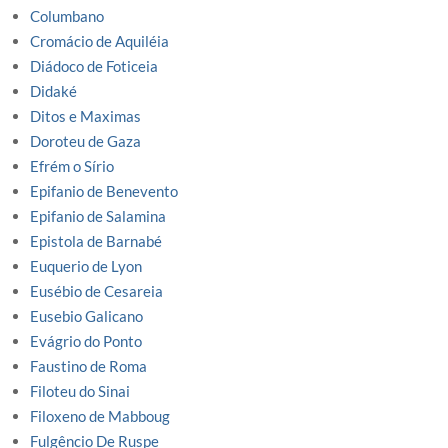
Columbano
Cromácio de Aquiléia
Diádoco de Foticeia
Didaké
Ditos e Maximas
Doroteu de Gaza
Efrém o Sírio
Epifanio de Benevento
Epifanio de Salamina
Epistola de Barnabé
Euquerio de Lyon
Eusébio de Cesareia
Eusebio Galicano
Evágrio do Ponto
Faustino de Roma
Filoteu do Sinai
Filoxeno de Mabboug
Fulgêncio De Ruspe