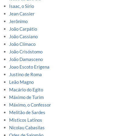
Isaac, o Sírio
Jean Cassier
Jerônimo
João Carpátio
João Cassiano
João Clímaco
João Crisóstomo
João Damasceno
Joao Escoto Erigena
Justino de Roma
Leão Magno
Macário do Egito
Máximo de Turim
Máximo, o Confessor
Melitão de Sardes
Misticos Latinos
Nicolau Cabasilas
Odes de Salomão