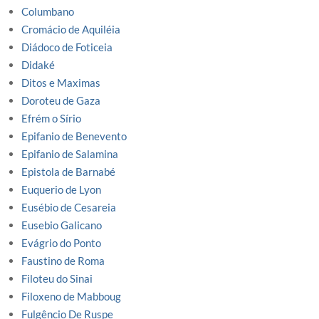
Columbano
Cromácio de Aquiléia
Diádoco de Foticeia
Didaké
Ditos e Maximas
Doroteu de Gaza
Efrém o Sírio
Epifanio de Benevento
Epifanio de Salamina
Epistola de Barnabé
Euquerio de Lyon
Eusébio de Cesareia
Eusebio Galicano
Evágrio do Ponto
Faustino de Roma
Filoteu do Sinai
Filoxeno de Mabboug
Fulgêncio De Ruspe