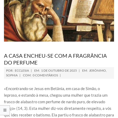
A CASA ENCHEU-SE COM A FRAGRÂNCIA
DO PERFUME
POR:
ECCLESIA
EM:
1 DE OUTUBRO DE 2025
EM:
JERÔNIMO
,
SOPHIA
COM:
0 COMENTÁRIOS
«Encontrando-se Jesus em Betânia, em casa de Simão, o
leproso, e estando à mesa, chegou uma mulher que trazia um
frasco de alabastro com perfume de nardo puro, de elevado
preço» (14, 3). Esta mulher diz-vos diretamente respeito, a vós
que ides receber o batismo. Ela partiu o frasco de alabastro para