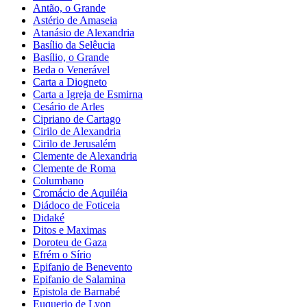
Antão, o Grande
Astério de Amaseia
Atanásio de Alexandria
Basílio da Selêucia
Basílio, o Grande
Beda o Venerável
Carta a Diogneto
Carta a Igreja de Esmirna
Cesário de Arles
Cipriano de Cartago
Cirilo de Alexandria
Cirilo de Jerusalém
Clemente de Alexandria
Clemente de Roma
Columbano
Cromácio de Aquiléia
Diádoco de Foticeia
Didaké
Ditos e Maximas
Doroteu de Gaza
Efrém o Sírio
Epifanio de Benevento
Epifanio de Salamina
Epistola de Barnabé
Euquerio de Lyon