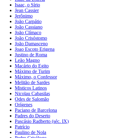
Isaac, o Sírio
Jean Cassier
Jerônimo
João Carpátio
João Cassiano
João Clímaco
João Crisóstomo
João Damasceno
Joao Escoto Erigena
Justino de Roma
Leão Magno
Macário do Egito
Máximo de Turim
Máximo, o Confessor
Melitão de Sardes
Misticos Latinos
Nicolau Cabasilas
Odes de Salomão
Orígenes
Paciano de Barcelona
Padres do Deserto
Pascásio Radberto (séc. IX)
Patrício
Paulino de Nola
Pedro Crisólogo