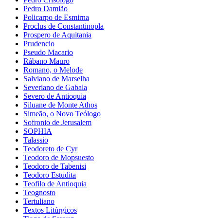
Pedro Damião
Policarpo de Esmirna
Proclus de Constantinopla
Prospero de Aquitania
Prudencio
Pseudo Macario
Rábano Mauro
Romano, o Melode
Salviano de Marselha
Severiano de Gabala
Severo de Antioquia
Siluane de Monte Athos
Simeão, o Novo Teólogo
Sofronio de Jerusalem
SOPHIA
Talassio
Teodoreto de Cyr
Teodoro de Mopsuesto
Teodoro de Tabenisi
Teodoro Estudita
Teofilo de Antioquia
Teognosto
Tertuliano
Textos Litúrgicos