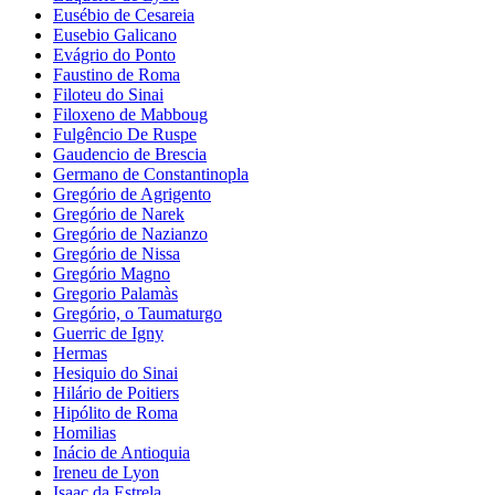
Eusébio de Cesareia
Eusebio Galicano
Evágrio do Ponto
Faustino de Roma
Filoteu do Sinai
Filoxeno de Mabboug
Fulgêncio De Ruspe
Gaudencio de Brescia
Germano de Constantinopla
Gregório de Agrigento
Gregório de Narek
Gregório de Nazianzo
Gregório de Nissa
Gregório Magno
Gregorio Palamàs
Gregório, o Taumaturgo
Guerric de Igny
Hermas
Hesiquio do Sinai
Hilário de Poitiers
Hipólito de Roma
Homilias
Inácio de Antioquia
Ireneu de Lyon
Isaac da Estrela