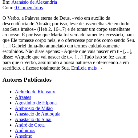
Em:
Atanásio de Alexandria
Com:
0 Comentários
O Verbo, a Palavra eterna de Deus, «veio em auxílio da
descendência de Abraão; por isso, teve de assemelhar-Se em tudo
aos Seus irmãos» (Heb 2, 16-17) e de tomar um corpo semelhante
ao nosso. É por isso que Maria foi verdadeiramente necessária, para
que Ele tomasse corpo nela, e o oferecesse por nós como sendo Seu.
[…] Gabriel tinha-lho anunciado em termos cuidadosamente
escolhidos. Não disse apenas: «Aquele que vais nascer em ti» […],
disse: «Aquele que vai nascer de ti». […] Tudo isto se fez assim
para que o Verbo, assumindo a nossa natureza e oferecendo-a em
sacrifício, a fizesse totalmente Sua. Em
Leia mais →
Autores Publicados
Aelredo de Rielvaux
Afraates
Agostinho de Hipona
Ambrosio de Milão
Anastacio de Antioquia
Anastacio do Sinai
André de Creta
Anônimos
Anselmo