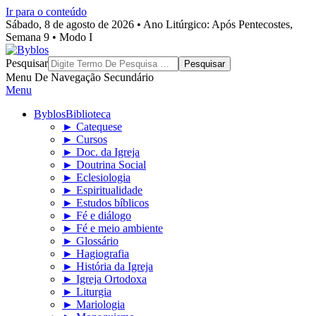
Ir para o conteúdo
Sábado, 8 de agosto de 2026 • Ano Litúrgico: Após Pentecostes,
Semana 9 • Modo I
Byblos
Pesquisar
Menu De Navegação Secundário
Menu
Byblos
Biblioteca
► Catequese
► Cursos
► Doc. da Igreja
► Doutrina Social
► Eclesiologia
► Espiritualidade
► Estudos bíblicos
► Fé e diálogo
► Fé e meio ambiente
► Glossário
► Hagiografia
► História da Igreja
► Igreja Ortodoxa
► Liturgia
► Mariologia