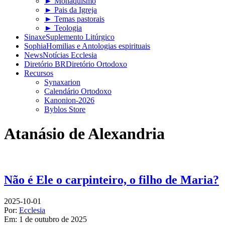
► Monaquismo
► Pais da Igreja
► Temas pastorais
► Teologia
Sinaxe
Suplemento Litúrgico
Sophia
Homilias e Antologias espirituais
News
Notícias Ecclesia
Diretório BR
Diretório Ortodoxo
Recursos
Synaxarion
Calendário Ortodoxo
Kanonion-2026
Byblos Store
Atanásio de Alexandria
Não é Ele o carpinteiro, o filho de Maria?
2025-10-01
Por:
Ecclesia
Em:
1 de outubro de 2025