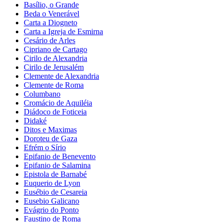
Basílio, o Grande
Beda o Venerável
Carta a Diogneto
Carta a Igreja de Esmirna
Cesário de Arles
Cipriano de Cartago
Cirilo de Alexandria
Cirilo de Jerusalém
Clemente de Alexandria
Clemente de Roma
Columbano
Cromácio de Aquiléia
Diádoco de Foticeia
Didaké
Ditos e Maximas
Doroteu de Gaza
Efrém o Sírio
Epifanio de Benevento
Epifanio de Salamina
Epistola de Barnabé
Euquerio de Lyon
Eusébio de Cesareia
Eusebio Galicano
Evágrio do Ponto
Faustino de Roma