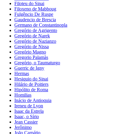
Filoteu do Sinai
Filoxeno de Mabboug
Fulgêncio De Ruspe
Gaudencio de Brescia
Germano de Constantinopla
Gregório de Agrigento
Gregório de Narek
Gregório de Nazianzo
Gregório de Nissa
Gregório Magno
Gregorio Palamàs
Gregório, o Taumaturgo
Guerric de Igny
Hermas
Hesiquio do Sinai
Hilário de Poitiers
Hipólito de Roma
Homilias
Inácio de Antioquia
Ireneu de Lyon
Isaac da Estrela
Isaac, o Sírio
Jean Cassier
Jerônimo
João Carpátio