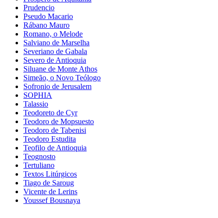
Prudencio
Pseudo Macario
Rábano Mauro
Romano, o Melode
Salviano de Marselha
Severiano de Gabala
Severo de Antioquia
Siluane de Monte Athos
Simeão, o Novo Teólogo
Sofronio de Jerusalem
SOPHIA
Talassio
Teodoreto de Cyr
Teodoro de Mopsuesto
Teodoro de Tabenisi
Teodoro Estudita
Teofilo de Antioquia
Teognosto
Tertuliano
Textos Litúrgicos
Tiago de Saroug
Vicente de Lerins
Youssef Bousnaya