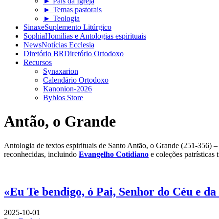
► Pais da Igreja
► Temas pastorais
► Teologia
Sinaxe
Suplemento Litúrgico
Sophia
Homilias e Antologias espirituais
News
Notícias Ecclesia
Diretório BR
Diretório Ortodoxo
Recursos
Synaxarion
Calendário Ortodoxo
Kanonion-2026
Byblos Store
Antão, o Grande
Antologia de textos espirituais de Santo Antão, o Grande (251-356) – e
reconhecidas, incluindo
Evangelho Cotidiano
e coleções patrísticas t
«Eu Te bendigo, ó Pai, Senhor do Céu e da
2025-10-01