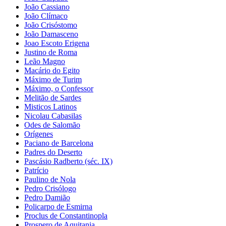
João Cassiano
João Clímaco
João Crisóstomo
João Damasceno
Joao Escoto Erigena
Justino de Roma
Leão Magno
Macário do Egito
Máximo de Turim
Máximo, o Confessor
Melitão de Sardes
Misticos Latinos
Nicolau Cabasilas
Odes de Salomão
Orígenes
Paciano de Barcelona
Padres do Deserto
Pascásio Radberto (séc. IX)
Patrício
Paulino de Nola
Pedro Crisólogo
Pedro Damião
Policarpo de Esmirna
Proclus de Constantinopla
Prospero de Aquitania