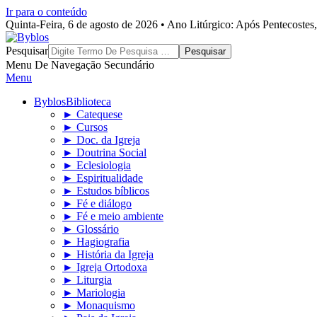
Ir para o conteúdo
Quinta-Feira, 6 de agosto de 2026 • Ano Litúrgico: Após Pentecoste
Byblos
Pesquisar
Menu De Navegação Secundário
Menu
Byblos
Biblioteca
► Catequese
► Cursos
► Doc. da Igreja
► Doutrina Social
► Eclesiologia
► Espiritualidade
► Estudos bíblicos
► Fé e diálogo
► Fé e meio ambiente
► Glossário
► Hagiografia
► História da Igreja
► Igreja Ortodoxa
► Liturgia
► Mariologia
► Monaquismo