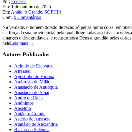
Por:
Ecclesia
Em:
1 de outubro de 2025
Em:
Antão, o Grande
,
SOPHIA
Com:
0 Comentários
Na verdade, o homem dotado de razão só pensa numa coisa: em obedec
e a força da sua providência, pela qual dirige todas as coisas, acon
amargos e desagradáveis, e recusarmos a Deus a gratidão pelas coisa
nele
Leia mais →
Autores Publicados
Aelredo de Rielvaux
Afraates
Agostinho de Hipona
Ambrosio de Milão
Anastacio de Antioquia
Anastacio do Sinai
André de Creta
Anônimos
Anselmo
Antão, o Grande
Astério de Amaseia
Atanásio de Alexandria
Basílio da Selêucia