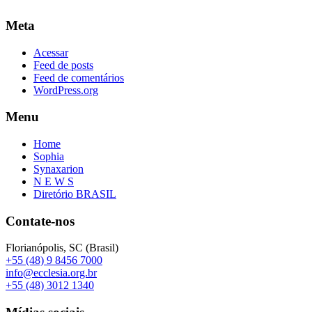
Meta
Acessar
Feed de posts
Feed de comentários
WordPress.org
Menu
Home
Sophia
Synaxarion
N E W S
Diretório BRASIL
Contate-nos
Florianópolis, SC (Brasil)
+55 (48) 9 8456 7000
info@ecclesia.org.br
+55 (48) 3012 1340