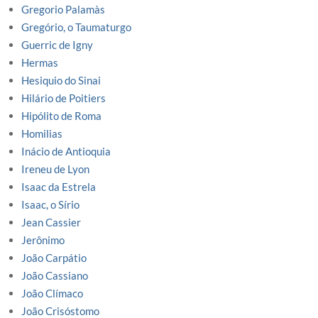
Gregorio Palamàs
Gregório, o Taumaturgo
Guerric de Igny
Hermas
Hesiquio do Sinai
Hilário de Poitiers
Hipólito de Roma
Homilias
Inácio de Antioquia
Ireneu de Lyon
Isaac da Estrela
Isaac, o Sírio
Jean Cassier
Jerônimo
João Carpátio
João Cassiano
João Clímaco
João Crisóstomo