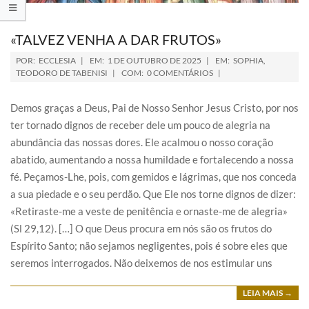
«TALVEZ VENHA A DAR FRUTOS»
POR:
ECCLESIA
EM:
1 DE OUTUBRO DE 2025
EM:
SOPHIA
,
TEODORO DE TABENISI
COM:
0 COMENTÁRIOS
Demos graças a Deus, Pai de Nosso Senhor Jesus Cristo, por nos
ter tornado dignos de receber dele um pouco de alegria na
abundância das nossas dores. Ele acalmou o nosso coração
abatido, aumentando a nossa humildade e fortalecendo a nossa
fé. Peçamos-Lhe, pois, com gemidos e lágrimas, que nos conceda
a sua piedade e o seu perdão. Que Ele nos torne dignos de dizer:
«Retiraste-me a veste de penitência e ornaste-me de alegria»
(Sl 29,12). […] O que Deus procura em nós são os frutos do
Espírito Santo; não sejamos negligentes, pois é sobre eles que
seremos interrogados. Não deixemos de nos estimular uns
LEIA MAIS →