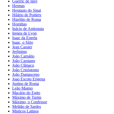
Guerric de Igny
Hermas
Hesiquio do Sinai
Hilário de Poitiers
Hipólito de Roma
Homilias
Inácio de Antioquia
Ireneu de Lyon
Isaac da Estrela
Isaac, o Sírio
Jean Cassier
Jerônimo
João Carpátio
João Cassiano
João Clímaco
João Crisóstomo
João Damasceno
Joao Escoto Erigena
Justino de Roma
Leão Magno
Macário do Egito
Máximo de Turim
Máximo, o Confessor
Melitão de Sardes
Misticos Latinos