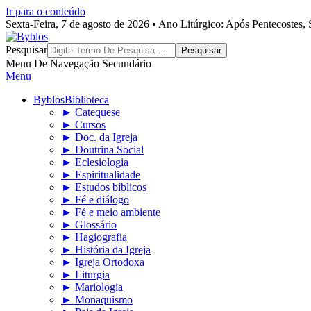
Ir para o conteúdo
Sexta-Feira, 7 de agosto de 2026 • Ano Litúrgico: Após Pentecostes
Byblos
Pesquisar
Menu De Navegação Secundário
Menu
Byblos
Biblioteca
► Catequese
► Cursos
► Doc. da Igreja
► Doutrina Social
► Eclesiologia
► Espiritualidade
► Estudos bíblicos
► Fé e diálogo
► Fé e meio ambiente
► Glossário
► Hagiografia
► História da Igreja
► Igreja Ortodoxa
► Liturgia
► Mariologia
► Monaquismo