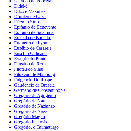
Diádoco de Foticeia
Didaké
Ditos e Maximas
Doroteu de Gaza
Efrém o Sírio
Epifanio de Benevento
Epifanio de Salamina
Epistola de Barnabé
Euquerio de Lyon
Eusébio de Cesareia
Eusebio Galicano
Evágrio do Ponto
Faustino de Roma
Filoteu do Sinai
Filoxeno de Mabboug
Fulgêncio De Ruspe
Gaudencio de Brescia
Germano de Constantinopla
Gregório de Agrigento
Gregório de Narek
Gregório de Nazianzo
Gregório de Nissa
Gregório Magno
Gregorio Palamàs
Gregório, o Taumaturgo