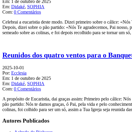
Em:
1 de outubro de 2025
Em:
Didaké
,
SOPHIA
Com:
0 Comentários
Celebrai a eucaristia deste modo. Dizei primeiro sobre o cálice: «Nós
Depois, dizei sobre o pão partido: «Nós Te agradecemos, Pai nosso, p
semeado sobre as colinas, e foi depois recolhido para se tornar um só,
Reunidos dos quatro ventos para o Banque
2025-10-01
Por:
Ecclesia
Em:
1 de outubro de 2025
Em:
Didaké
,
SOPHIA
Com:
0 Comentários
A propósito de Eucaristia, dai graças assim: Primeiro pelo cálice: Nós
pão partido: Nós te damos graças, ó Pai, pela vida e pelo conheciment
colinas, foi colhido para ser um só, assim a Tua Igreja seja reunida d
Autores Publicados