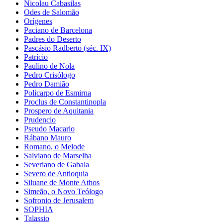
Nicolau Cabasilas
Odes de Salomão
Orígenes
Paciano de Barcelona
Padres do Deserto
Pascásio Radberto (séc. IX)
Patrício
Paulino de Nola
Pedro Crisólogo
Pedro Damião
Policarpo de Esmirna
Proclus de Constantinopla
Prospero de Aquitania
Prudencio
Pseudo Macario
Rábano Mauro
Romano, o Melode
Salviano de Marselha
Severiano de Gabala
Severo de Antioquia
Siluane de Monte Athos
Simeão, o Novo Teólogo
Sofronio de Jerusalem
SOPHIA
Talassio