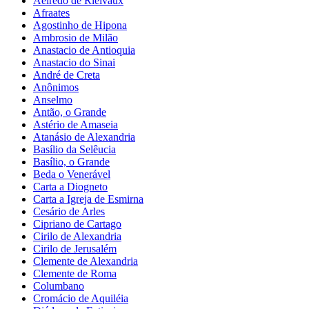
Aelredo de Rielvaux
Afraates
Agostinho de Hipona
Ambrosio de Milão
Anastacio de Antioquia
Anastacio do Sinai
André de Creta
Anônimos
Anselmo
Antão, o Grande
Astério de Amaseia
Atanásio de Alexandria
Basílio da Selêucia
Basílio, o Grande
Beda o Venerável
Carta a Diogneto
Carta a Igreja de Esmirna
Cesário de Arles
Cipriano de Cartago
Cirilo de Alexandria
Cirilo de Jerusalém
Clemente de Alexandria
Clemente de Roma
Columbano
Cromácio de Aquiléia