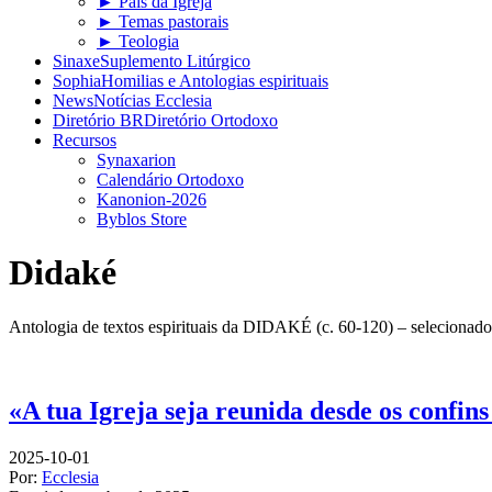
► Pais da Igreja
► Temas pastorais
► Teologia
Sinaxe
Suplemento Litúrgico
Sophia
Homilias e Antologias espirituais
News
Notícias Ecclesia
Diretório BR
Diretório Ortodoxo
Recursos
Synaxarion
Calendário Ortodoxo
Kanonion-2026
Byblos Store
Didaké
Antologia de textos espirituais da DIDAKÉ (c. 60-120) – selecionados 
«A tua Igreja seja reunida desde os confins
2025-10-01
Por:
Ecclesia