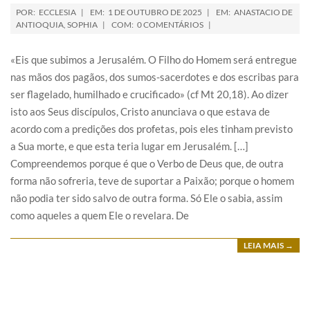
POR:
ECCLESIA
EM:
1 DE OUTUBRO DE 2025
EM:
ANASTACIO DE
ANTIOQUIA
,
SOPHIA
COM:
0 COMENTÁRIOS
«Eis que subimos a Jerusalém. O Filho do Homem será entregue
nas mãos dos pagãos, dos sumos-sacerdotes e dos escribas para
ser flagelado, humilhado e crucificado» (cf Mt 20,18). Ao dizer
isto aos Seus discípulos, Cristo anunciava o que estava de
acordo com a predições dos profetas, pois eles tinham previsto
a Sua morte, e que esta teria lugar em Jerusalém. […]
Compreendemos porque é que o Verbo de Deus que, de outra
forma não sofreria, teve de suportar a Paixão; porque o homem
não podia ter sido salvo de outra forma. Só Ele o sabia, assim
como aqueles a quem Ele o revelara. De
LEIA MAIS →