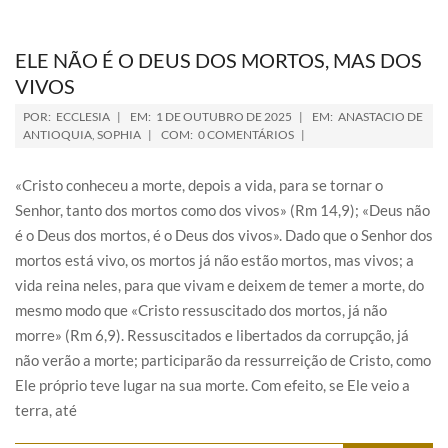
ELE NÃO É O DEUS DOS MORTOS, MAS DOS
VIVOS
POR:
ECCLESIA
EM:
1 DE OUTUBRO DE 2025
EM:
ANASTACIO DE
ANTIOQUIA
,
SOPHIA
COM:
0 COMENTÁRIOS
«Cristo conheceu a morte, depois a vida, para se tornar o
Senhor, tanto dos mortos como dos vivos» (Rm 14,9); «Deus não
é o Deus dos mortos, é o Deus dos vivos». Dado que o Senhor dos
mortos está vivo, os mortos já não estão mortos, mas vivos; a
vida reina neles, para que vivam e deixem de temer a morte, do
mesmo modo que «Cristo ressuscitado dos mortos, já não
morre» (Rm 6,9). Ressuscitados e libertados da corrupção, já
não verão a morte; participarão da ressurreição de Cristo, como
Ele próprio teve lugar na sua morte. Com efeito, se Ele veio a
terra, até