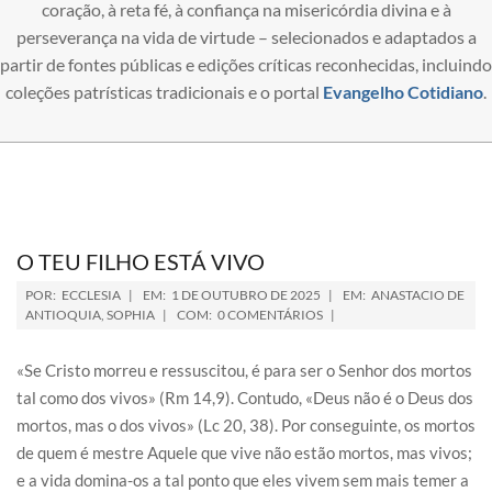
coração, à reta fé, à confiança na misericórdia divina e à
perseverança na vida de virtude – selecionados e adaptados a
partir de fontes públicas e edições críticas reconhecidas, incluindo
coleções patrísticas tradicionais e o portal
Evangelho Cotidiano
.
O TEU FILHO ESTÁ VIVO
POR:
ECCLESIA
EM:
1 DE OUTUBRO DE 2025
EM:
ANASTACIO DE
ANTIOQUIA
,
SOPHIA
COM:
0 COMENTÁRIOS
«Se Cristo morreu e ressuscitou, é para ser o Senhor dos mortos
tal como dos vivos» (Rm 14,9). Contudo, «Deus não é o Deus dos
mortos, mas o dos vivos» (Lc 20, 38). Por conseguinte, os mortos
de quem é mestre Aquele que vive não estão mortos, mas vivos;
e a vida domina-os a tal ponto que eles vivem sem mais temer a