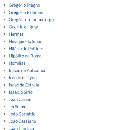
Gregório Magno
Gregorio Palamàs
Gregório, o Taumaturgo
Guerric de Igny
Hermas
Hesiquio do Sinai
Hilário de Poitiers
Hipólito de Roma
Homilias
Inácio de Antioquia
Ireneu de Lyon
Isaac da Estrela
Isaac, o Sírio
Jean Cassier
Jerônimo
João Carpátio
João Cassiano
João Clímaco