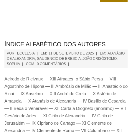
ÍNDICE ALFABÉTICO DOS AUTORES
POR:
ECCLESIA
EM:
11 DE SETEMBRO DE 2025
EM:
ATANÁSIO
DE ALEXANDRIA
,
GAUDENCIO DE BRESCIA
,
JOÃO CRISÓSTOMO
,
SOPHIA
COM:
0 COMENTÁRIOS
Aelredo de Rielvaux — XIII Afraates, o Sábio Persa — VIII
Agostinho de Hipona — III Ambrósio de Milão — III Anastácio do
Sinai — IX Anselmo — XIII André de Creta — X Astério de
Amaseia — X Atanásio de Alexandria — IV Basílio de Cesareia
— II Beda o Venerável — XII Carta a Diogneto (anônimo) — VII
Cesário de Arles — XI Cirilo de Alexandria — IV Cirilo de
Jerusalém — IX Cipriano de Cartago — XI Clemente de
Alexandria — IV Clemente de Roma — VII Columbano — XII