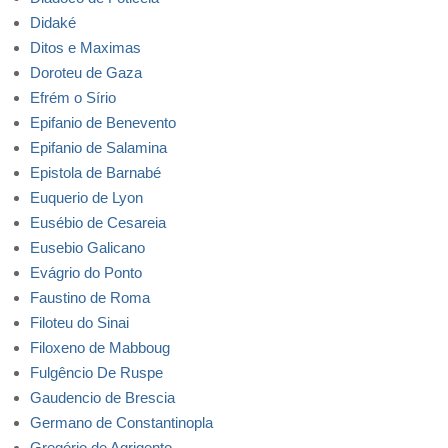
Didaké
Ditos e Maximas
Doroteu de Gaza
Efrém o Sírio
Epifanio de Benevento
Epifanio de Salamina
Epistola de Barnabé
Euquerio de Lyon
Eusébio de Cesareia
Eusebio Galicano
Evágrio do Ponto
Faustino de Roma
Filoteu do Sinai
Filoxeno de Mabboug
Fulgêncio De Ruspe
Gaudencio de Brescia
Germano de Constantinopla
Gregório de Agrigento