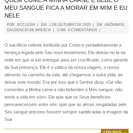
QUEM COME A MINHA CARNE E BEBE O
MEU SANGUE FICA A MORAR EM MIM E EU
NELE
POR:
ECCLESIA
EM:
1 DE OUTUBRO DE 2025
EM:
ANÔNIMOS
,
GAUDENCIO DE BRESCIA
COM:
0 COMENTÁRIOS
O sacrifício celeste instituído por Cristo é verdadeiramente a
herança legada pelo Seu novo testamento; Ele deixou-no-la na
noite em que ia ser entregue para ser crucificado, como garante
da Sua presença. Ele é o viático da nossa viagem, o nosso
alimento no caminho da vida, até chegarmos à outra Vida, ao
deixar este mundo. Era por isso que o Senhor dizia: «Se não
comerdes a Minha carne e não beberdes o Meu sangue, não
tereis a vida em vós». Ele quis que os Seus benefícios
permanecessem entre nós; quis que as almas resgatadas pelo
Seu sangue precioso fossem sempre santificadas à imagem da
Sua
LEIA MAIS →