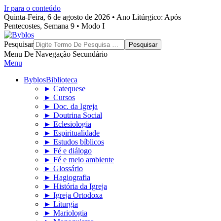
Ir para o conteúdo
Quinta-Feira, 6 de agosto de 2026 • Ano Litúrgico: Após
Pentecostes, Semana 9 • Modo I
Byblos
Pesquisar
Menu De Navegação Secundário
Menu
Byblos
Biblioteca
► Catequese
► Cursos
► Doc. da Igreja
► Doutrina Social
► Eclesiologia
► Espiritualidade
► Estudos bíblicos
► Fé e diálogo
► Fé e meio ambiente
► Glossário
► Hagiografia
► História da Igreja
► Igreja Ortodoxa
► Liturgia
► Mariologia