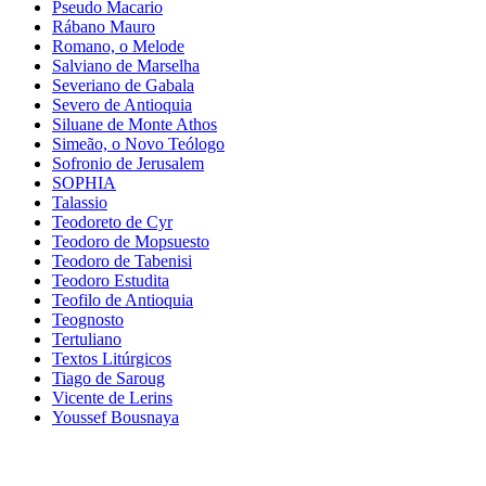
Pseudo Macario
Rábano Mauro
Romano, o Melode
Salviano de Marselha
Severiano de Gabala
Severo de Antioquia
Siluane de Monte Athos
Simeão, o Novo Teólogo
Sofronio de Jerusalem
SOPHIA
Talassio
Teodoreto de Cyr
Teodoro de Mopsuesto
Teodoro de Tabenisi
Teodoro Estudita
Teofilo de Antioquia
Teognosto
Tertuliano
Textos Litúrgicos
Tiago de Saroug
Vicente de Lerins
Youssef Bousnaya