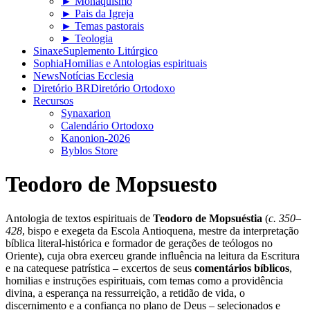
► Monaquismo
► Pais da Igreja
► Temas pastorais
► Teologia
Sinaxe
Suplemento Litúrgico
Sophia
Homilias e Antologias espirituais
News
Notícias Ecclesia
Diretório BR
Diretório Ortodoxo
Recursos
Synaxarion
Calendário Ortodoxo
Kanonion-2026
Byblos Store
Teodoro de Mopsuesto
Antologia de textos espirituais de
Teodoro de Mopsuéstia
(
c. 350–
428
, bispo e exegeta da Escola Antioquena, mestre da interpretação
bíblica literal-histórica e formador de gerações de teólogos no
Oriente), cuja obra exerceu grande influência na leitura da Escritura
e na catequese patrística – excertos de seus
comentários bíblicos
,
homilias e instruções espirituais, com temas como a providência
divina, a esperança na ressurreição, a retidão de vida, o
discernimento e a confiança no plano de Deus – selecionados e