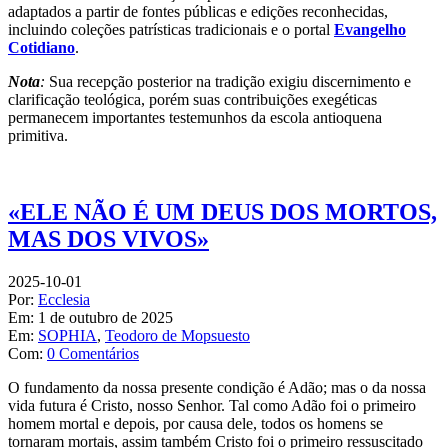
adaptados a partir de fontes públicas e edições reconhecidas,
incluindo coleções patrísticas tradicionais e o portal
Evangelho
Cotidiano
.
Nota
:
Sua recepção posterior na tradição exigiu discernimento e
clarificação teológica, porém suas contribuições exegéticas
permanecem importantes testemunhos da escola antioquena
primitiva.
«ELE NÃO É UM DEUS DOS MORTOS,
MAS DOS VIVOS»
2025-10-01
Por:
Ecclesia
Em:
1 de outubro de 2025
Em:
SOPHIA
,
Teodoro de Mopsuesto
Com:
0 Comentários
O fundamento da nossa presente condição é Adão; mas o da nossa
vida futura é Cristo, nosso Senhor. Tal como Adão foi o primeiro
homem mortal e depois, por causa dele, todos os homens se
tornaram mortais, assim também Cristo foi o primeiro ressuscitado