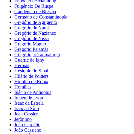
Filoxeno de Mabboug
Fulgêncio De Ruspe
Gaudencio de Brescia
Germano de Constantinopla
Gregório de Agrigento
Gregório de Narek
Gregório de Nazianzo
Gregório de Nissa
Gregório Magno
Gregorio Palamàs
Gregório, o Taumaturgo
Guerric de Igny
Hermas
Hesiquio do Sinai
Hilário de Poitiers
Hipólito de Roma
Homilias
Inácio de Antioquia
Ireneu de Lyon
Isaac da Estrela
Isaac, o Sírio
Jean Cassier
Jerônimo
João Carpátio
João Cassiano