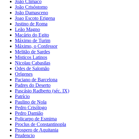
João Clímaco
João Crisóstomo
João Damasceno
Joao Escoto Erigena
Justino de Roma
Leão Magno
Macário do Egito
Máximo de Turim
Máximo, o Confessor
Melitão de Sardes
Misticos Latinos
Nicolau Cabasilas
Odes de Salomão
Orígenes
Paciano de Barcelona
Padres do Deserto
Pascásio Radberto (séc. IX)
Patrício
Paulino de Nola
Pedro Crisólogo
Pedro Damião
Policarpo de Esmirna
Proclus de Constantinopla
Prospero de Aquitania
Prudencio