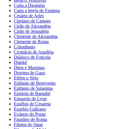
Beda o Venerável
Carta a Diogneto
Carta a Igreja de Esmirna
Cesário de Arles
Cipriano de Cartago
Cirilo de Alexandria
Cirilo de Jerusalém
Clemente de Alexandria
Clemente de Roma
Columbano
Cromácio de Aquiléia
Diádoco de Foticeia
Didaké
Ditos e Maximas
Doroteu de Gaza
Efrém o Sírio
Epifanio de Benevento
Epifanio de Salamina
Epistola de Barnabé
Euquerio de Lyon
Eusébio de Cesareia
Eusebio Galicano
Evágrio do Ponto
Faustino de Roma
Filoteu do Sinai