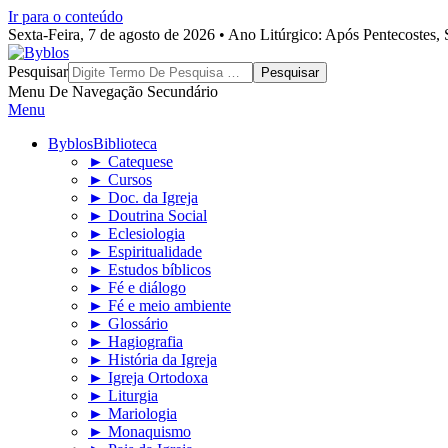
Ir para o conteúdo
Sexta-Feira, 7 de agosto de 2026 • Ano Litúrgico: Após Pentecostes
Byblos
Pesquisar
Menu De Navegação Secundário
Menu
Byblos
Biblioteca
► Catequese
► Cursos
► Doc. da Igreja
► Doutrina Social
► Eclesiologia
► Espiritualidade
► Estudos bíblicos
► Fé e diálogo
► Fé e meio ambiente
► Glossário
► Hagiografia
► História da Igreja
► Igreja Ortodoxa
► Liturgia
► Mariologia
► Monaquismo