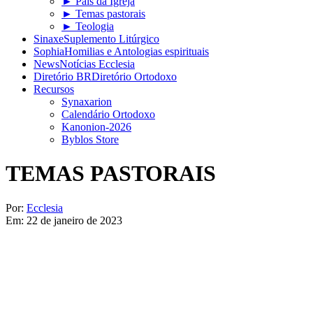
► Pais da Igreja
► Temas pastorais
► Teologia
Sinaxe
Suplemento Litúrgico
Sophia
Homilias e Antologias espirituais
News
Notícias Ecclesia
Diretório BR
Diretório Ortodoxo
Recursos
Synaxarion
Calendário Ortodoxo
Kanonion-2026
Byblos Store
TEMAS PASTORAIS
Por:
Ecclesia
Em:
22 de janeiro de 2023