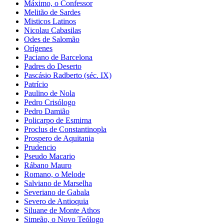
Máximo, o Confessor
Melitão de Sardes
Misticos Latinos
Nicolau Cabasilas
Odes de Salomão
Orígenes
Paciano de Barcelona
Padres do Deserto
Pascásio Radberto (séc. IX)
Patrício
Paulino de Nola
Pedro Crisólogo
Pedro Damião
Policarpo de Esmirna
Proclus de Constantinopla
Prospero de Aquitania
Prudencio
Pseudo Macario
Rábano Mauro
Romano, o Melode
Salviano de Marselha
Severiano de Gabala
Severo de Antioquia
Siluane de Monte Athos
Simeão, o Novo Teólogo