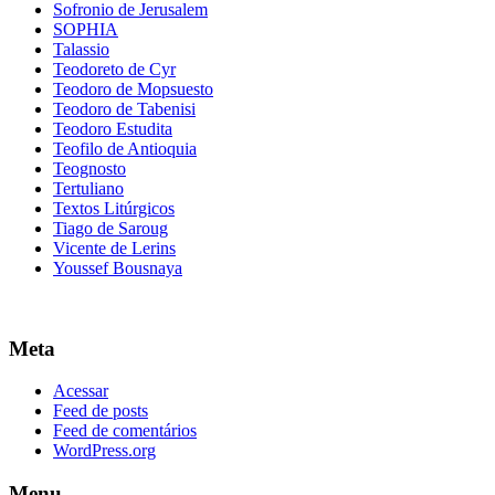
Sofronio de Jerusalem
SOPHIA
Talassio
Teodoreto de Cyr
Teodoro de Mopsuesto
Teodoro de Tabenisi
Teodoro Estudita
Teofilo de Antioquia
Teognosto
Tertuliano
Textos Litúrgicos
Tiago de Saroug
Vicente de Lerins
Youssef Bousnaya
Meta
Acessar
Feed de posts
Feed de comentários
WordPress.org
Menu