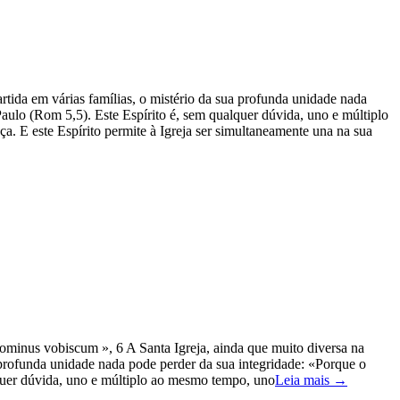
artida em várias famílias, o mistério da sua profunda unidade nada
aulo (Rom 5,5). Este Espírito é, sem qualquer dúvida, uno e múltiplo
. E este Espírito permite à Igreja ser simultaneamente una na sua
nus vobiscum », 6 A Santa Igreja, ainda que muito diversa na
ua profunda unidade nada pode perder da sua integridade: «Porque o
lquer dúvida, uno e múltiplo ao mesmo tempo, uno
Leia mais →