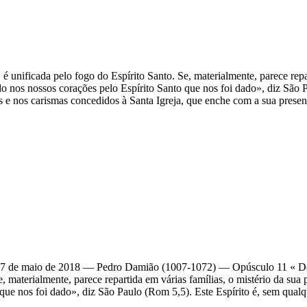
 é unificada pelo fogo do Espírito Santo. Se, materialmente, parece rep
 nos nossos corações pelo Espírito Santo que nos foi dado», diz São P
e nos carismas concedidos à Santa Igreja, que enche com a sua presença
17 de maio de 2018 — Pedro Damião (1007-1072) — Opúsculo 11 « Domi
Se, materialmente, parece repartida em várias famílias, o mistério da s
que nos foi dado», diz São Paulo (Rom 5,5). Este Espírito é, sem qua