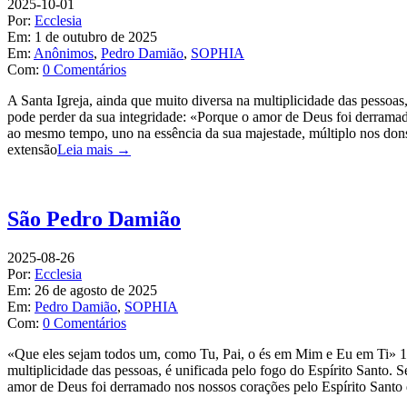
2025-10-01
Por:
Ecclesia
Em:
1 de outubro de 2025
Em:
Anônimos
,
Pedro Damião
,
SOPHIA
Com:
0 Comentários
A Santa Igreja, ainda que muito diversa na multiplicidade das pessoas,
pode perder da sua integridade: «Porque o amor de Deus foi derramado
ao mesmo tempo, uno na essência da sua majestade, múltiplo nos dons 
extensão
Leia mais →
São Pedro Damião
2025-08-26
Por:
Ecclesia
Em:
26 de agosto de 2025
Em:
Pedro Damião
,
SOPHIA
Com:
0 Comentários
«Que eles sejam todos um, como Tu, Pai, o és em Mim e Eu em Ti» 
multiplicidade das pessoas, é unificada pelo fogo do Espírito Santo. 
amor de Deus foi derramado nos nossos corações pelo Espírito Santo 