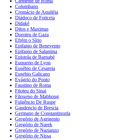
Clemente de Roma
Columbano
Cromácio de Aquiléia
Diádoco de Foticeia
Didaké
Ditos e Maximas
Doroteu de Gaza
Efrém o Sírio
Epifanio de Benevento
Epifanio de Salamina
Epistola de Barnabé
Euquerio de Lyon
Eusébio de Cesareia
Eusebio Galicano
Evágrio do Ponto
Faustino de Roma
Filoteu do Sinai
Filoxeno de Mabboug
Fulgêncio De Ruspe
Gaudencio de Brescia
Germano de Constantinopla
Gregório de Agrigento
Gregório de Narek
Gregório de Nazianzo
Gregório de Nissa