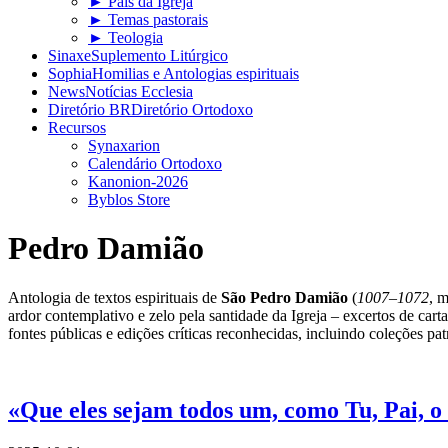
► Pais da Igreja
► Temas pastorais
► Teologia
Sinaxe
Suplemento Litúrgico
Sophia
Homilias e Antologias espirituais
News
Notícias Ecclesia
Diretório BR
Diretório Ortodoxo
Recursos
Synaxarion
Calendário Ortodoxo
Kanonion-2026
Byblos Store
Pedro Damião
Antologia de textos espirituais de
São Pedro Damião
(
1007–1072
, 
ardor contemplativo e zelo pela santidade da Igreja – excertos de carta
fontes públicas e edições críticas reconhecidas, incluindo coleções patr
«Que eles sejam todos um, como Tu, Pai, 