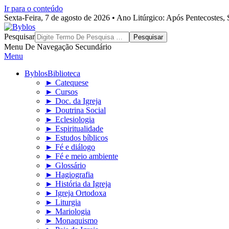
Ir para o conteúdo
Sexta-Feira, 7 de agosto de 2026 • Ano Litúrgico: Após Pentecostes
Byblos
Pesquisar
Menu De Navegação Secundário
Menu
Byblos
Biblioteca
► Catequese
► Cursos
► Doc. da Igreja
► Doutrina Social
► Eclesiologia
► Espiritualidade
► Estudos bíblicos
► Fé e diálogo
► Fé e meio ambiente
► Glossário
► Hagiografia
► História da Igreja
► Igreja Ortodoxa
► Liturgia
► Mariologia
► Monaquismo