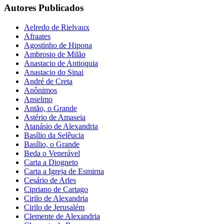
Autores Publicados
Aelredo de Rielvaux
Afraates
Agostinho de Hipona
Ambrosio de Milão
Anastacio de Antioquia
Anastacio do Sinai
André de Creta
Anônimos
Anselmo
Antão, o Grande
Astério de Amaseia
Atanásio de Alexandria
Basílio da Selêucia
Basílio, o Grande
Beda o Venerável
Carta a Diogneto
Carta a Igreja de Esmirna
Cesário de Arles
Cipriano de Cartago
Cirilo de Alexandria
Cirilo de Jerusalém
Clemente de Alexandria