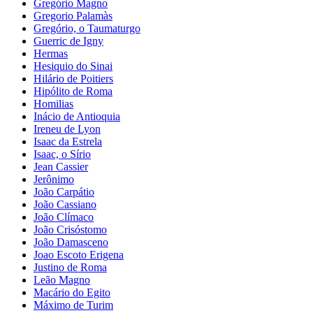
Gregório Magno
Gregorio Palamàs
Gregório, o Taumaturgo
Guerric de Igny
Hermas
Hesiquio do Sinai
Hilário de Poitiers
Hipólito de Roma
Homilias
Inácio de Antioquia
Ireneu de Lyon
Isaac da Estrela
Isaac, o Sírio
Jean Cassier
Jerônimo
João Carpátio
João Cassiano
João Clímaco
João Crisóstomo
João Damasceno
Joao Escoto Erigena
Justino de Roma
Leão Magno
Macário do Egito
Máximo de Turim