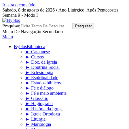
Ir para o conteúdo
Sábado, 8 de agosto de 2026 • Ano Litúrgico: Após Pentecostes,
Semana 9 • Modo I
Byblos
Pesquisar
Menu De Navegação Secundário
Menu
Byblos
Biblioteca
► Catequese
► Cursos
► Doc. da Igreja
► Doutrina Social
► Eclesiologia
► Espiritualidade
► Estudos bíblicos
► Fé e diálogo
► Fé e meio ambiente
► Glossário
► Hagiografia
► História da Igreja
► Igreja Ortodoxa
► Liturgia
► Mariologia