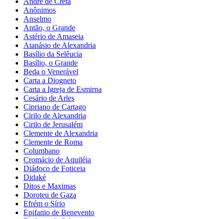
André de Creta
Anônimos
Anselmo
Antão, o Grande
Astério de Amaseia
Atanásio de Alexandria
Basílio da Selêucia
Basílio, o Grande
Beda o Venerável
Carta a Diogneto
Carta a Igreja de Esmirna
Cesário de Arles
Cipriano de Cartago
Cirilo de Alexandria
Cirilo de Jerusalém
Clemente de Alexandria
Clemente de Roma
Columbano
Cromácio de Aquiléia
Diádoco de Foticeia
Didaké
Ditos e Maximas
Doroteu de Gaza
Efrém o Sírio
Epifanio de Benevento