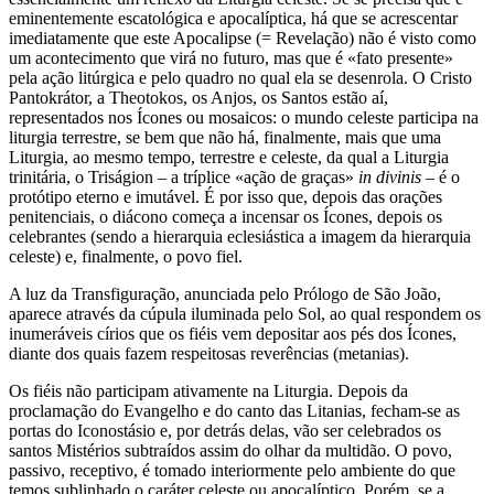
eminentemente escatológica e apocalíptica, há que se acrescentar
imediatamente que este Apocalipse (= Revelação) não é visto como
um acontecimento que virá no futuro, mas que é «fato presente»
pela ação litúrgica e pelo quadro no qual ela se desenrola. O Cristo
Pantokrátor, a Theotokos, os Anjos, os Santos estão aí,
representados nos Ícones ou mosaicos: o mundo celeste participa na
liturgia terrestre, se bem que não há, finalmente, mais que uma
Liturgia, ao mesmo tempo, terrestre e celeste, da qual a Liturgia
trinitária, o Triságion – a tríplice «ação de graças»
in divinis
– é o
protótipo eterno e imutável. É por isso que, depois das orações
penitenciais, o diácono começa a incensar os Ícones, depois os
celebrantes (sendo a hierarquia eclesiástica a imagem da hierarquia
celeste) e, finalmente, o povo fiel.
A luz da Transfiguração, anunciada pelo Prólogo de São João,
aparece através da cúpula iluminada pelo Sol, ao qual respondem os
inumeráveis círios que os fiéis vem depositar aos pés dos Ícones,
diante dos quais fazem respeitosas reverências (metanias).
Os fiéis não participam ativamente na Liturgia. Depois da
proclamação do Evangelho e do canto das Litanias, fecham-se as
portas do Iconostásio e, por detrás delas, vão ser celebrados os
santos Mistérios subtraídos assim do olhar da multidão. O povo,
passivo, receptivo, é tomado interiormente pelo ambiente do que
temos sublinhado o caráter celeste ou apocalíptico. Porém, se a