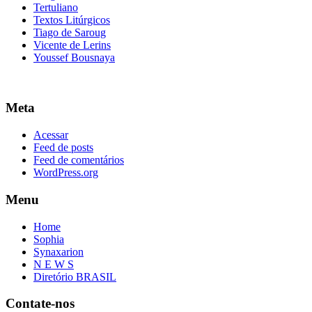
Tertuliano
Textos Litúrgicos
Tiago de Saroug
Vicente de Lerins
Youssef Bousnaya
Meta
Acessar
Feed de posts
Feed de comentários
WordPress.org
Menu
Home
Sophia
Synaxarion
N E W S
Diretório BRASIL
Contate-nos