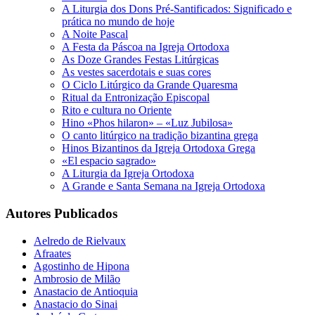
A Liturgia dos Dons Pré-Santificados: Significado e
prática no mundo de hoje
A Noite Pascal
A Festa da Páscoa na Igreja Ortodoxa
As Doze Grandes Festas Litúrgicas
As vestes sacerdotais e suas cores
O Ciclo Litúrgico da Grande Quaresma
Ritual da Entronização Episcopal
Rito e cultura no Oriente
Hino «Phos hilaron» – «Luz Jubilosa»
O canto litúrgico na tradição bizantina grega
Hinos Bizantinos da Igreja Ortodoxa Grega
«El espacio sagrado»
A Liturgia da Igreja Ortodoxa
A Grande e Santa Semana na Igreja Ortodoxa
Autores Publicados
Aelredo de Rielvaux
Afraates
Agostinho de Hipona
Ambrosio de Milão
Anastacio de Antioquia
Anastacio do Sinai