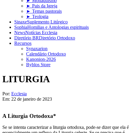
► Monaquismo
► Pais da Igreja
► Temas pastorais
► Teologia
Sinaxe
Suplemento Litúrgico
Sophia
Homilias e Antologias espirituais
News
Notícias Ecclesia
Diretório BR
Diretório Ortodoxo
Recursos
Synaxarion
Calendário Ortodoxo
Kanonion-2026
Byblos Store
LITURGIA
Por:
Ecclesia
Em:
22 de janeiro de 2023
A Liturgia Ortodoxa*
Se se intenta caracterizar a liturgia ortodoxa, pode-se dizer que ela é
essencialmente um reflexo da Liturgia celeste. Se se precisa que é