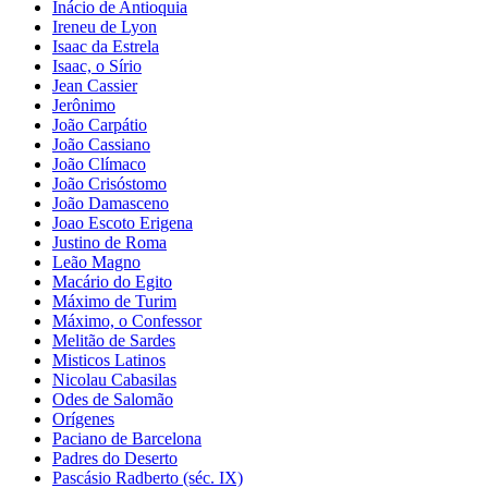
Inácio de Antioquia
Ireneu de Lyon
Isaac da Estrela
Isaac, o Sírio
Jean Cassier
Jerônimo
João Carpátio
João Cassiano
João Clímaco
João Crisóstomo
João Damasceno
Joao Escoto Erigena
Justino de Roma
Leão Magno
Macário do Egito
Máximo de Turim
Máximo, o Confessor
Melitão de Sardes
Misticos Latinos
Nicolau Cabasilas
Odes de Salomão
Orígenes
Paciano de Barcelona
Padres do Deserto
Pascásio Radberto (séc. IX)