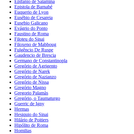
Epifanio de Salamina
Epistola de Barnabé
Euquerio de Lyon
Eusébio de Cesareia
Eusebio Galicano
Evágrio do Ponto
Faustino de Roma
Filoteu do Sinai
Filoxeno de Mabboug
Fulgêncio De Ruspe
Gaudencio de Brescia
Germano de Constantinopla
Gregório de Agrigento
Gregório de Narek
Gregório de Nazianzo
Gregório de Nissa
Gregório Magno
Gregorio Palamàs
Gregório, o Taumaturgo
Guerric de Igny
Hermas
Hesiquio do Sinai
Hilário de Poitiers
Hipólito de Roma
Homilias