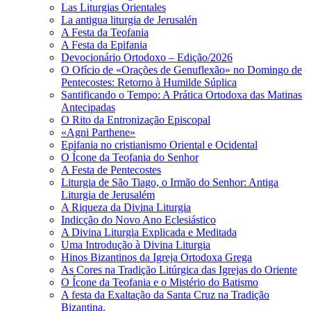
Las Liturgias Orientales
La antigua liturgia de Jerusalén
A Festa da Teofania
A Festa da Epifania
Devocionário Ortodoxo – Edição/2026
O Ofício de «Orações de Genuflexão» no Domingo de
Pentecostes: Retorno à Humilde Súplica
Santificando o Tempo: A Prática Ortodoxa das Matinas
Antecipadas
O Rito da Entronização Episcopal
«Agni Parthene»
Epifania no cristianismo Oriental e Ocidental
O Ícone da Teofania do Senhor
A Festa de Pentecostes
Liturgia de São Tiago, o Irmão do Senhor: Antiga
Liturgia de Jerusalém
A Riqueza da Divina Liturgia
Indicção do Novo Ano Eclesiástico
A Divina Liturgia Explicada e Meditada
Uma Introdução à Divina Liturgia
Hinos Bizantinos da Igreja Ortodoxa Grega
As Cores na Tradição Litúrgica das Igrejas do Oriente
O Ícone da Teofania e o Mistério do Batismo
A festa da Exaltação da Santa Cruz na Tradição
Bizantina.