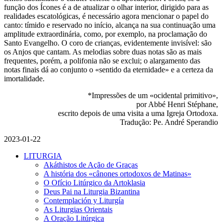
função dos Ícones é a de atualizar o olhar interior, dirigido para as
realidades escatológicas, é necessário agora mencionar o papel do
canto: tímido e reservado no início, alcança na sua continuação uma
amplitude extraordinária, como, por exemplo, na proclamação do
Santo Evangelho. O coro de crianças, evidentemente invisível: são
os Anjos que cantam. As melodias sobre duas notas são as mais
frequentes, porém, a polifonia não se exclui; o alargamento das
notas finais dá ao conjunto o «sentido da eternidade» e a certeza da
imortalidade.
*Impressões de um «ocidental primitivo»,
por Abbé Henri Stéphane,
escrito depois de uma visita a uma Igreja Ortodoxa.
Tradução: Pe. André Sperandio
2023-01-22
LITURGIA
Akáthistos de Ação de Graças
A história dos «cânones ortodoxos de Matinas»
O Ofício Litúrgico da Artoklasia
Deus Pai na Liturgia Bizantina
Contemplación y Liturgía
As Liturgias Orientais
A Oração Litúrgica