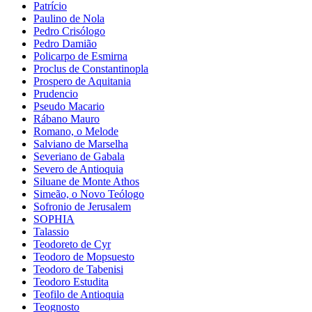
Patrício
Paulino de Nola
Pedro Crisólogo
Pedro Damião
Policarpo de Esmirna
Proclus de Constantinopla
Prospero de Aquitania
Prudencio
Pseudo Macario
Rábano Mauro
Romano, o Melode
Salviano de Marselha
Severiano de Gabala
Severo de Antioquia
Siluane de Monte Athos
Simeão, o Novo Teólogo
Sofronio de Jerusalem
SOPHIA
Talassio
Teodoreto de Cyr
Teodoro de Mopsuesto
Teodoro de Tabenisi
Teodoro Estudita
Teofilo de Antioquia
Teognosto