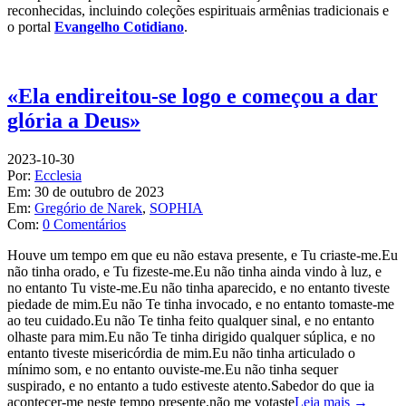
reconhecidas, incluindo coleções espirituais armênias tradicionais e
o portal
Evangelho Cotidiano
.
«Ela endireitou-se logo e começou a dar
glória a Deus»
2023-10-30
Por:
Ecclesia
Em:
30 de outubro de 2023
Em:
Gregório de Narek
,
SOPHIA
Com:
0 Comentários
Houve um tempo em que eu não estava presente, e Tu criaste-me.Eu
não tinha orado, e Tu fizeste-me.Eu não tinha ainda vindo à luz, e
no entanto Tu viste-me.Eu não tinha aparecido, e no entanto tiveste
piedade de mim.Eu não Te tinha invocado, e no entanto tomaste-me
ao teu cuidado.Eu não Te tinha feito qualquer sinal, e no entanto
olhaste para mim.Eu não Te tinha dirigido qualquer súplica, e no
entanto tiveste misericórdia de mim.Eu não tinha articulado o
mínimo som, e no entanto ouviste-me.Eu não tinha sequer
suspirado, e no entanto a tudo estiveste atento.Sabedor do que ia
acontecer-me neste tempo presente,não me votaste
Leia mais →