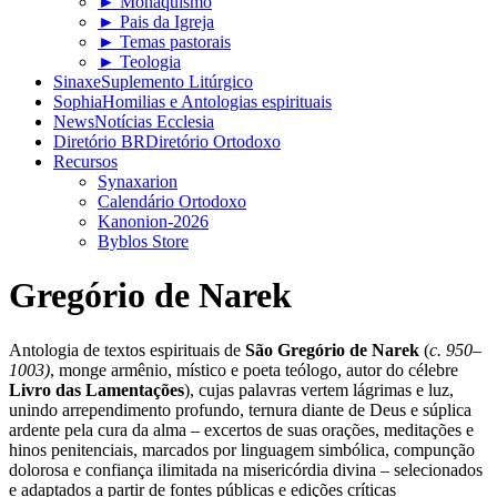
► Monaquismo
► Pais da Igreja
► Temas pastorais
► Teologia
Sinaxe
Suplemento Litúrgico
Sophia
Homilias e Antologias espirituais
News
Notícias Ecclesia
Diretório BR
Diretório Ortodoxo
Recursos
Synaxarion
Calendário Ortodoxo
Kanonion-2026
Byblos Store
Gregório de Narek
Antologia de textos espirituais de
São Gregório de Narek
(
c. 950–
1003)
, monge armênio, místico e poeta teólogo, autor do célebre
Livro das Lamentações
), cujas palavras vertem lágrimas e luz,
unindo arrependimento profundo, ternura diante de Deus e súplica
ardente pela cura da alma – excertos de suas orações, meditações e
hinos penitenciais, marcados por linguagem simbólica, compunção
dolorosa e confiança ilimitada na misericórdia divina – selecionados
e adaptados a partir de fontes públicas e edições críticas