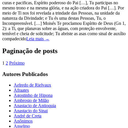
curas e pacificas, Espírito poderoso do Pai […], Tu participas no
mesmo trono e na mesma glória, e na ação criadora do Pai […]. Por
meio de Ti nos foi revelada a trindade das Pessoas, na unidade da
natureza da Divindade; e Tu és uma destas Pessoas, Tu, o
Incompreensível. […] Moisés Te proclamou Espírito de Deus (Gn 1,
2): a Ti, que planavas sobre as águas, com proteção envolvente,
temível e cheia de solicitude; Tu abriste as asas como sinal de auxílio
compadecido
Leia mais →
Paginação de posts
1
2
Próximo
Autores Publicados
Aelredo de Rielvaux
Afraates
Agostinho de Hipona
Ambrosio de Milão
Anastacio de Antioquia
Anastacio do Sinai
André de Creta
Anônimos
Anselmo