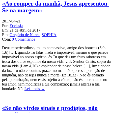
«Ao romper da manhã, Jesus apresentou-
Se na margem»
2017-04-21
Por:
Ecclesia
Em:
21 de abril de 2017
Em:
Gregório de Narek
,
SOPHIA
Com:
0 Comentários
Deus misericordioso, muito compassivo, amigo dos homens (Sab
1,6) […], quando Tu falas, nada é impossível, mesmo o que parece
impossível ao nosso espírito: és Tu que dás um fruto saboroso em
troca dos duros espinhos da nossa vida […]. Senhor Cristo, sopro da
nossa vida (Lam 4,20) e esplendor da nossa beleza […], luz e dador
da luz, Tu não encontras prazer no mal, não queres a perdição de
ninguém, não desejas nunca a morte (Ez 18,32). Não és abalado
pela perturbação, nem estás sujeito à cólera; não és intermitente no
teu amor, nem modificas a tua compaixão; jamais alteras a tua
bondade. Não
Leia mais →
«Se não virdes sinais e prodígios, não