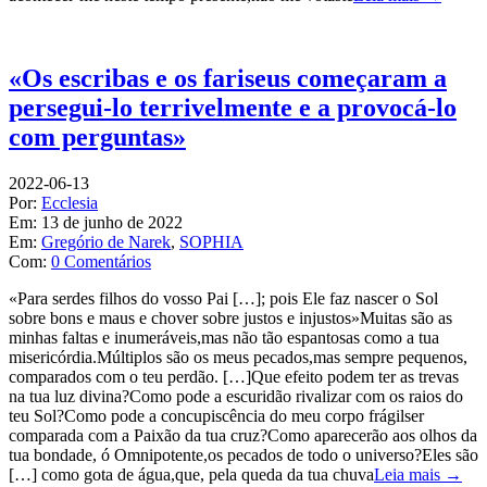
«Os escribas e os fariseus começaram a
persegui-lo terrivelmente e a provocá-lo
com perguntas»
2022-06-13
Por:
Ecclesia
Em:
13 de junho de 2022
Em:
Gregório de Narek
,
SOPHIA
Com:
0 Comentários
«Para serdes filhos do vosso Pai […]; pois Ele faz nascer o Sol
sobre bons e maus e chover sobre justos e injustos»Muitas são as
minhas faltas e inumeráveis,mas não tão espantosas como a tua
misericórdia.Múltiplos são os meus pecados,mas sempre pequenos,
comparados com o teu perdão. […]Que efeito podem ter as trevas
na tua luz divina?Como pode a escuridão rivalizar com os raios do
teu Sol?Como pode a concupiscência do meu corpo frágilser
comparada com a Paixão da tua cruz?Como aparecerão aos olhos da
tua bondade, ó Omnipotente,os pecados de todo o universo?Eles são
[…] como gota de água,que, pela queda da tua chuva
Leia mais →