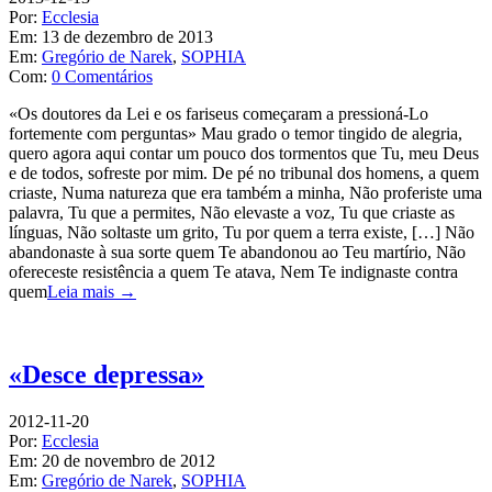
Por:
Ecclesia
Em:
13 de dezembro de 2013
Em:
Gregório de Narek
,
SOPHIA
Com:
0 Comentários
«Os doutores da Lei e os fariseus começaram a pressioná-Lo
fortemente com perguntas» Mau grado o temor tingido de alegria,
quero agora aqui contar um pouco dos tormentos que Tu, meu Deus
e de todos, sofreste por mim. De pé no tribunal dos homens, a quem
criaste, Numa natureza que era também a minha, Não proferiste uma
palavra, Tu que a permites, Não elevaste a voz, Tu que criaste as
línguas, Não soltaste um grito, Tu por quem a terra existe, […] Não
abandonaste à sua sorte quem Te abandonou ao Teu martírio, Não
ofereceste resistência a quem Te atava, Nem Te indignaste contra
quem
Leia mais →
«Desce depressa»
2012-11-20
Por:
Ecclesia
Em:
20 de novembro de 2012
Em:
Gregório de Narek
,
SOPHIA