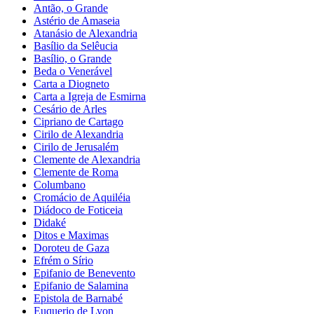
Antão, o Grande
Astério de Amaseia
Atanásio de Alexandria
Basílio da Selêucia
Basílio, o Grande
Beda o Venerável
Carta a Diogneto
Carta a Igreja de Esmirna
Cesário de Arles
Cipriano de Cartago
Cirilo de Alexandria
Cirilo de Jerusalém
Clemente de Alexandria
Clemente de Roma
Columbano
Cromácio de Aquiléia
Diádoco de Foticeia
Didaké
Ditos e Maximas
Doroteu de Gaza
Efrém o Sírio
Epifanio de Benevento
Epifanio de Salamina
Epistola de Barnabé
Euquerio de Lyon