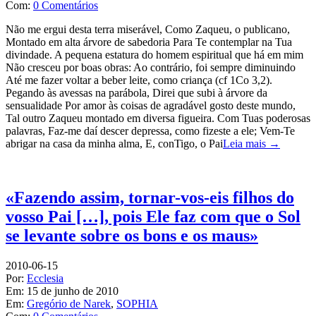
Com:
0 Comentários
Não me ergui desta terra miserável, Como Zaqueu, o publicano,
Montado em alta árvore de sabedoria Para Te contemplar na Tua
divindade. A pequena estatura do homem espiritual que há em mim
Não cresceu por boas obras: Ao contrário, foi sempre diminuindo
Até me fazer voltar a beber leite, como criança (cf 1Co 3,2).
Pegando às avessas na parábola, Direi que subi à árvore da
sensualidade Por amor às coisas de agradável gosto deste mundo,
Tal outro Zaqueu montado em diversa figueira. Com Tuas poderosas
palavras, Faz-me daí descer depressa, como fizeste a ele; Vem-Te
abrigar na casa da minha alma, E, conTigo, o Pai
Leia mais →
«Fazendo assim, tornar-vos-eis filhos do
vosso Pai […], pois Ele faz com que o Sol
se levante sobre os bons e os maus»
2010-06-15
Por:
Ecclesia
Em:
15 de junho de 2010
Em:
Gregório de Narek
,
SOPHIA