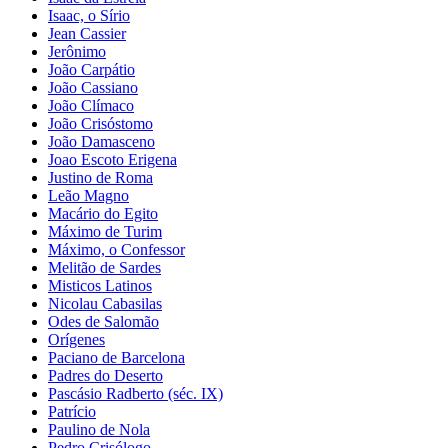
Isaac, o Sírio
Jean Cassier
Jerônimo
João Carpátio
João Cassiano
João Clímaco
João Crisóstomo
João Damasceno
Joao Escoto Erigena
Justino de Roma
Leão Magno
Macário do Egito
Máximo de Turim
Máximo, o Confessor
Melitão de Sardes
Misticos Latinos
Nicolau Cabasilas
Odes de Salomão
Orígenes
Paciano de Barcelona
Padres do Deserto
Pascásio Radberto (séc. IX)
Patrício
Paulino de Nola
Pedro Crisólogo