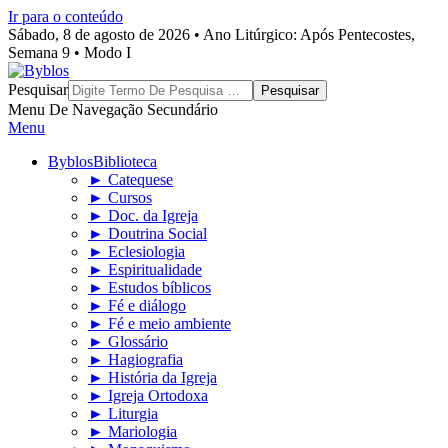
Ir para o conteúdo
Sábado, 8 de agosto de 2026 • Ano Litúrgico: Após Pentecostes,
Semana 9 • Modo I
Byblos
Pesquisar
Menu De Navegação Secundário
Menu
Byblos
Biblioteca
► Catequese
► Cursos
► Doc. da Igreja
► Doutrina Social
► Eclesiologia
► Espiritualidade
► Estudos bíblicos
► Fé e diálogo
► Fé e meio ambiente
► Glossário
► Hagiografia
► História da Igreja
► Igreja Ortodoxa
► Liturgia
► Mariologia