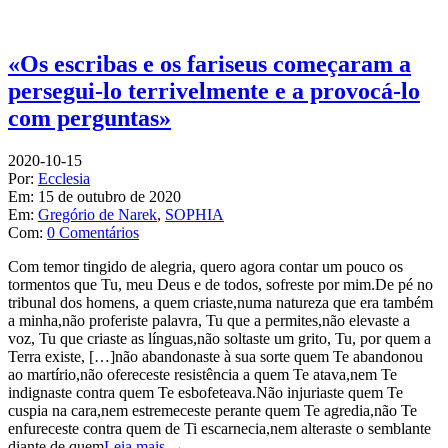
«Os escribas e os fariseus começaram a
persegui-lo terrivelmente e a provocá-lo
com perguntas»
2020-10-15
Por:
Ecclesia
Em:
15 de outubro de 2020
Em:
Gregório de Narek
,
SOPHIA
Com:
0 Comentários
Com temor tingido de alegria, quero agora contar um pouco os
tormentos que Tu, meu Deus e de todos, sofreste por mim.De pé no
tribunal dos homens, a quem criaste,numa natureza que era também
a minha,não proferiste palavra, Tu que a permites,não elevaste a
voz, Tu que criaste as línguas,não soltaste um grito, Tu, por quem a
Terra existe, […]não abandonaste à sua sorte quem Te abandonou
ao martírio,não ofereceste resistência a quem Te atava,nem Te
indignaste contra quem Te esbofeteava.Não injuriaste quem Te
cuspia na cara,nem estremeceste perante quem Te agredia,não Te
enfureceste contra quem de Ti escarnecia,nem alteraste o semblante
diante de quem
Leia mais →