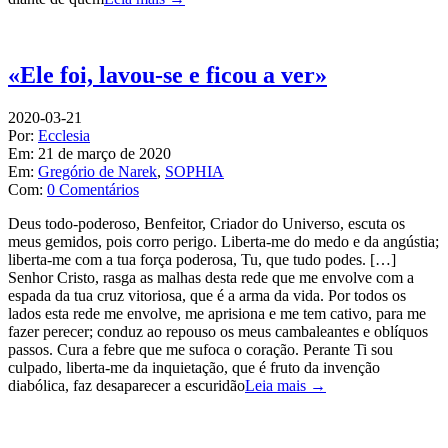
«Ele foi, lavou-se e ficou a ver»
2020-03-21
Por:
Ecclesia
Em:
21 de março de 2020
Em:
Gregório de Narek
,
SOPHIA
Com:
0 Comentários
Deus todo-poderoso, Benfeitor, Criador do Universo, escuta os
meus gemidos, pois corro perigo. Liberta-me do medo e da angústia;
liberta-me com a tua força poderosa, Tu, que tudo podes. […]
Senhor Cristo, rasga as malhas desta rede que me envolve com a
espada da tua cruz vitoriosa, que é a arma da vida. Por todos os
lados esta rede me envolve, me aprisiona e me tem cativo, para me
fazer perecer; conduz ao repouso os meus cambaleantes e oblíquos
passos. Cura a febre que me sufoca o coração. Perante Ti sou
culpado, liberta-me da inquietação, que é fruto da invenção
diabólica, faz desaparecer a escuridão
Leia mais →