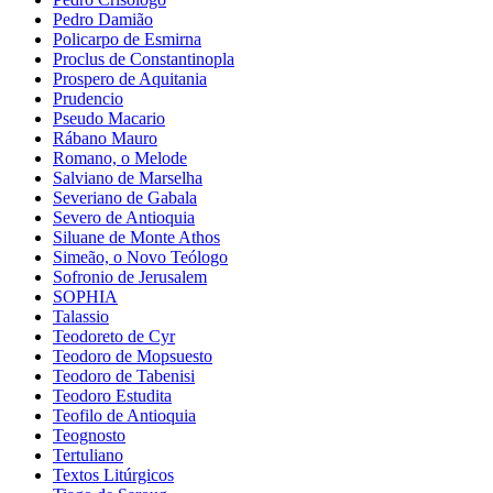
Pedro Damião
Policarpo de Esmirna
Proclus de Constantinopla
Prospero de Aquitania
Prudencio
Pseudo Macario
Rábano Mauro
Romano, o Melode
Salviano de Marselha
Severiano de Gabala
Severo de Antioquia
Siluane de Monte Athos
Simeão, o Novo Teólogo
Sofronio de Jerusalem
SOPHIA
Talassio
Teodoreto de Cyr
Teodoro de Mopsuesto
Teodoro de Tabenisi
Teodoro Estudita
Teofilo de Antioquia
Teognosto
Tertuliano
Textos Litúrgicos