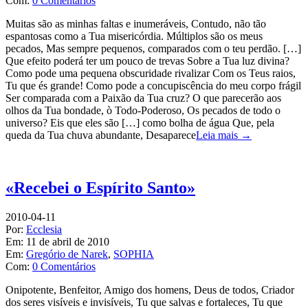
Com:
0 Comentários
Muitas são as minhas faltas e inumeráveis, Contudo, não tão
espantosas como a Tua misericórdia. Múltiplos são os meus
pecados, Mas sempre pequenos, comparados com o teu perdão. […]
Que efeito poderá ter um pouco de trevas Sobre a Tua luz divina?
Como pode uma pequena obscuridade rivalizar Com os Teus raios,
Tu que és grande! Como pode a concupiscência do meu corpo frágil
Ser comparada com a Paixão da Tua cruz? O que parecerão aos
olhos da Tua bondade, ò Todo-Poderoso, Os pecados de todo o
universo? Eis que eles são […] como bolha de água Que, pela
queda da Tua chuva abundante, Desaparece
Leia mais →
«Recebei o Espírito Santo»
2010-04-11
Por:
Ecclesia
Em:
11 de abril de 2010
Em:
Gregório de Narek
,
SOPHIA
Com:
0 Comentários
Onipotente, Benfeitor, Amigo dos homens, Deus de todos, Criador
dos seres visíveis e invisíveis, Tu que salvas e fortaleces, Tu que