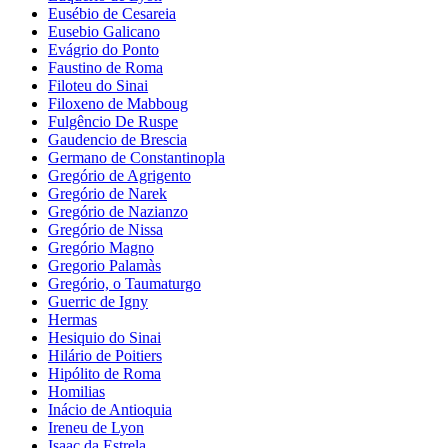
Eusébio de Cesareia
Eusebio Galicano
Evágrio do Ponto
Faustino de Roma
Filoteu do Sinai
Filoxeno de Mabboug
Fulgêncio De Ruspe
Gaudencio de Brescia
Germano de Constantinopla
Gregório de Agrigento
Gregório de Narek
Gregório de Nazianzo
Gregório de Nissa
Gregório Magno
Gregorio Palamàs
Gregório, o Taumaturgo
Guerric de Igny
Hermas
Hesiquio do Sinai
Hilário de Poitiers
Hipólito de Roma
Homilias
Inácio de Antioquia
Ireneu de Lyon
Isaac da Estrela