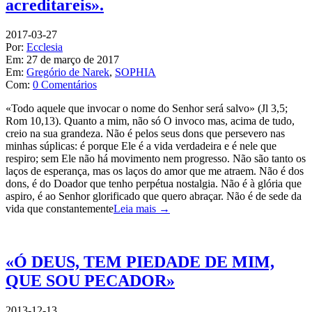
acreditareis».
2017-03-27
Por:
Ecclesia
Em:
27 de março de 2017
Em:
Gregório de Narek
,
SOPHIA
Com:
0 Comentários
«Todo aquele que invocar o nome do Senhor será salvo» (Jl 3,5;
Rom 10,13). Quanto a mim, não só O invoco mas, acima de tudo,
creio na sua grandeza. Não é pelos seus dons que persevero nas
minhas súplicas: é porque Ele é a vida verdadeira e é nele que
respiro; sem Ele não há movimento nem progresso. Não são tanto os
laços de esperança, mas os laços do amor que me atraem. Não é dos
dons, é do Doador que tenho perpétua nostalgia. Não é à glória que
aspiro, é ao Senhor glorificado que quero abraçar. Não é de sede da
vida que constantemente
Leia mais →
«Ó DEUS, TEM PIEDADE DE MIM,
QUE SOU PECADOR»
2013-12-13