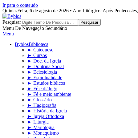
Ir para o conteúdo
Quinta-Feira, 6 de agosto de 2026 • Ano Litúrgico: Após Pentecoste
Byblos
Pesquisar
Menu De Navegação Secundário
Menu
Byblos
Biblioteca
► Catequese
► Cursos
► Doc. da Igreja
► Doutrina Social
► Eclesiologia
► Espiritualidade
► Estudos bíblicos
► Fé e diálogo
► Fé e meio ambiente
► Glossário
► Hagiografia
► História da Igreja
► Igreja Ortodoxa
► Liturgia
► Mariologia
► Monaquismo