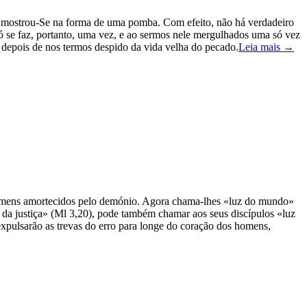
nto mostrou-Se na forma de uma pomba. Com efeito, não há verdadeiro
ó se faz, portanto, uma vez, e ao sermos nele mergulhados uma só vez
depois de nos termos despido da vida velha do pecado.
Leia mais →
s homens amortecidos pelo demónio. Agora chama-lhes «luz do mundo»
ol da justiça» (Ml 3,20), pode também chamar aos seus discípulos «luz
expulsarão as trevas do erro para longe do coração dos homens,