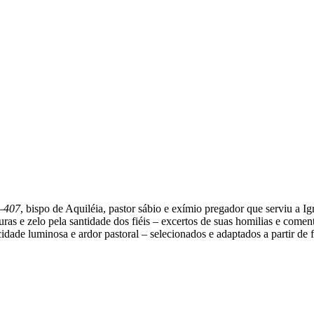
5–407
, bispo de Aquiléia, pastor sábio e exímio pregador que serviu a Igr
turas e zelo pela santidade dos fiéis – excertos de suas homilias e comen
dade luminosa e ardor pastoral – selecionados e adaptados a partir de f