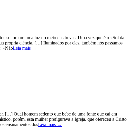
prios se tornam uma luz no meio das trevas. Uma vez que é o «Sol da
 sua própria ciência. […] Iluminados por eles, também nós passámos
so: «Não
Leia mais →
nhor. […] Qual homem sedento que bebe de uma fonte que cai em
stico, porém, esta mulher prefigurava a Igreja, que ofereceu a Cristo
 dos ensinamentos dos
Leia mais →