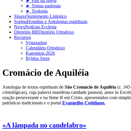
► Pais da Igreja
► Temas pastorais
► Teologia
Sinaxe
Suplemento Litúrgico
Sophia
Homilias e Antologias espirituais
News
Notícias Ecclesia
Diretório BR
Diretório Ortodoxo
Recursos
Synaxarion
Calendário Ortodoxo
Kanonion-2026
Byblos Store
Cromácio de Aquiléia
Antologia de textos espirituais de
São Cromácio de Aquiléia
(
c. 34
cristológicas), cuja palavra manifesta caridade pastoral, amor às Escri
oração perseverante e na firme fé em Cristo, apresentados com simplici
patrísticas tradicionais e o portal
Evangelho Cotidiano.
«A lâmpada no candelabro»