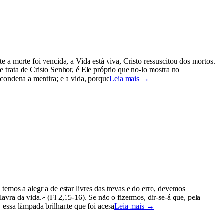
e a morte foi vencida, a Vida está viva, Cristo ressuscitou dos mortos.
e trata de Cristo Senhor, é Ele próprio que no-lo mostra no
condena a mentira; e a vida, porque
Leia mais →
emos a alegria de estar livres das trevas e do erro, devemos
vra da vida.» (Fl 2,15-16). Se não o fizermos, dir-se-á que, pela
 essa lâmpada brilhante que foi acesa
Leia mais →