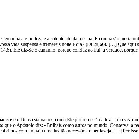
 testemunha a grandeza e a solenidade da mesma. E com razão: nesta noit
vossa vida suspensa e tremereis noite e dia» (Dt 28,66). […] Que aqui s
4,6). Ele diz-Se o caminho, porque conduz ao Pai; a verdade, porque 
anece em Deus está na luz, como Ele próprio está na luz. Uma vez que t
o que o Apóstolo diz: «Brilhais como astros no mundo. Conservai a pala
 cobrimos com um véu uma luz tão necessária e benfazeja. […] Por isso,