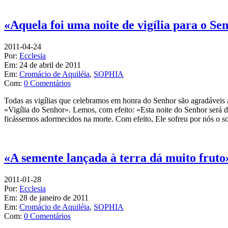
«Aquela foi uma noite de vigília para o Sen
2011-04-24
Por:
Ecclesia
Em:
24 de abril de 2011
Em:
Cromácio de Aquiléia
,
SOPHIA
Com:
0 Comentários
Todas as vigílias que celebramos em honra do Senhor são agradáveis a D
«Vigília do Senhor». Lemos, com efeito: «Esta noite do Senhor será d
ficássemos adormecidos na morte. Com efeito, Ele sofreu por nós o s
«A semente lançada à terra dá muito fruto»
2011-01-28
Por:
Ecclesia
Em:
28 de janeiro de 2011
Em:
Cromácio de Aquiléia
,
SOPHIA
Com:
0 Comentários