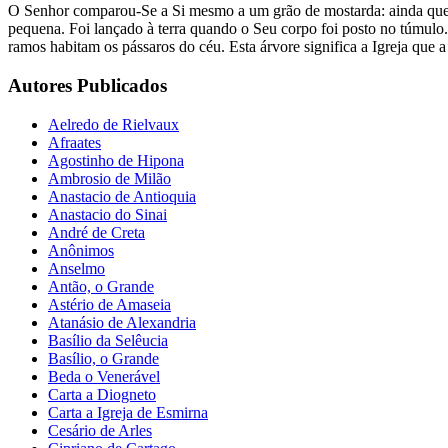
O Senhor comparou-Se a Si mesmo a um grão de mostarda: ainda que f
pequena. Foi lançado à terra quando o Seu corpo foi posto no túmulo. 
ramos habitam os pássaros do céu. Esta árvore significa a Igreja que
Autores Publicados
Aelredo de Rielvaux
Afraates
Agostinho de Hipona
Ambrosio de Milão
Anastacio de Antioquia
Anastacio do Sinai
André de Creta
Anônimos
Anselmo
Antão, o Grande
Astério de Amaseia
Atanásio de Alexandria
Basílio da Selêucia
Basílio, o Grande
Beda o Venerável
Carta a Diogneto
Carta a Igreja de Esmirna
Cesário de Arles