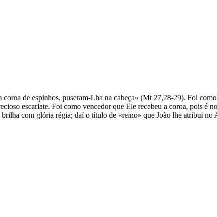
oroa de espinhos, puseram-Lha na cabeça» (Mt 27,28-29). Foi como re
ecioso escarlate. Foi como vencedor que Ele recebeu a coroa, pois é 
ilha com glória régia; daí o título de «reino» que João lhe atribui no