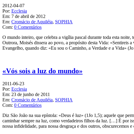
2012-04-07
Por:
Ecclesia
Em:
7 de abril de 2012
Em:
Cromácio de Aquiléia
,
SOPHIA
Com:
0 Comentários
O mundo inteiro, que celebra a vigília pascal durante toda esta noite,
Outrora, Moisés dissera ao povo, a propósito desta Vida: «Sentireis a 
Evangelho, quando diz: «Eu sou o Caminho, a Verdade e a Vida» (Jo 1
«Vós sois a luz do mundo»
2011-06-23
Por:
Ecclesia
Em:
23 de junho de 2011
Em:
Cromácio de Aquiléia
,
SOPHIA
Com:
0 Comentários
Diz São João na sua epístola: «Deus é luz» (1Jo 1,5); aquele que perm
caminhar sempre na luz, como verdadeiros filhos da luz. […] É por iss
nossa infidelidade, para nossa desgraça e dos outros, obscurecemos e