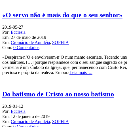
«O servo não é mais do que o seu senhor»
2019-05-27
Por:
Ecclesia
Em:
27 de maio de 2019
Em:
Cromácio de Aquiléia
,
SOPHIA
Com:
0 Comentários
«Despiram-n’O e envolveram-n’O num manto escarlate. Tecendo uma c
dos mártires, […] porque resplandece com o seu sangue sagrado de pr
vermelha é um símbolo da Igreja, que, permanecendo com Cristo Rei, br
preciosa e própria da realeza. Embora
Leia mais →
Do batismo de Cristo ao nosso batismo
2019-01-12
Por:
Ecclesia
Em:
12 de janeiro de 2019
Em:
Cromácio de Aquiléia
,
SOPHIA
Com:
0 Comentários