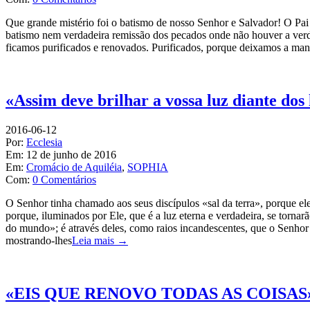
Que grande mistério foi o batismo de nosso Senhor e Salvador! O Pai 
batismo nem verdadeira remissão dos pecados onde não houver a verda
ficamos purificados e renovados. Purificados, porque deixamos a ma
«Assim deve brilhar a vossa luz diante do
2016-06-12
Por:
Ecclesia
Em:
12 de junho de 2016
Em:
Cromácio de Aquiléia
,
SOPHIA
Com:
0 Comentários
O Senhor tinha chamado aos seus discípulos «sal da terra», porque e
porque, iluminados por Ele, que é a luz eterna e verdadeira, se tornar
do mundo»; é através deles, como raios incandescentes, que o Senhor 
mostrando-lhes
Leia mais →
«EIS QUE RENOVO TODAS AS COISAS» 