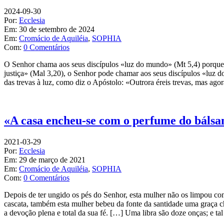
2024-09-30
Por:
Ecclesia
Em:
30 de setembro de 2024
Em:
Cromácio de Aquiléia
,
SOPHIA
Com:
0 Comentários
O Senhor chama aos seus discípulos «luz do mundo» (Mt 5,4) porque, i
justiça» (Mal 3,20), o Senhor pode chamar aos seus discípulos «luz d
das trevas à luz, como diz o Apóstolo: «Outrora éreis trevas, mas agor
«A casa encheu-se com o perfume do báls
2021-03-29
Por:
Ecclesia
Em:
29 de março de 2021
Em:
Cromácio de Aquiléia
,
SOPHIA
Com:
0 Comentários
Depois de ter ungido os pés do Senhor, esta mulher não os limpou c
cascata, também esta mulher bebeu da fonte da santidade uma graça che
a devoção plena e total da sua fé. […] Uma libra são doze onças; e t