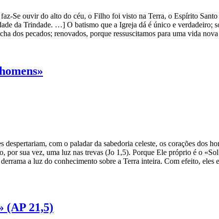
faz-Se ouvir do alto do céu, o Filho foi visto na Terra, o Espírito Sa
de da Trindade. …] O batismo que a Igreja dá é único e verdadeiro; s
ncha dos pecados; renovados, porque ressuscitamos para uma vida nova 
s homens»
les despertariam, com o paladar da sabedoria celeste, os corações do
ão, por sua vez, uma luz nas trevas (Jo 1,5). Porque Ele próprio é o «S
derrama a luz do conhecimento sobre a Terra inteira. Com efeito, eles 
(AP 21,5)