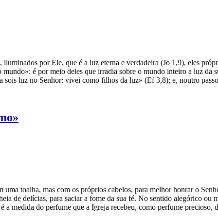
luminados por Ele, que é a luz eterna e verdadeira (Jo 1,9), eles pró
o mundo»: é por meio deles que irradia sobre o mundo inteiro a luz da
a sois luz no Senhor; vivei como filhos da luz» (Ef 3,8); e, noutro pas
amo»
om uma toalha, mas com os próprios cabelos, para melhor honrar o Se
ia de delícias, para saciar a fome da sua fé. No sentido alegórico ou mí
al é a medida do perfume que a Igreja recebeu, como perfume precioso,