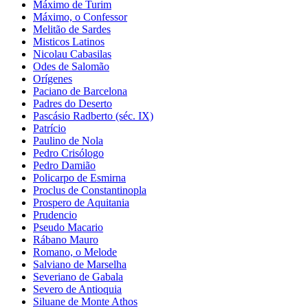
Máximo de Turim
Máximo, o Confessor
Melitão de Sardes
Misticos Latinos
Nicolau Cabasilas
Odes de Salomão
Orígenes
Paciano de Barcelona
Padres do Deserto
Pascásio Radberto (séc. IX)
Patrício
Paulino de Nola
Pedro Crisólogo
Pedro Damião
Policarpo de Esmirna
Proclus de Constantinopla
Prospero de Aquitania
Prudencio
Pseudo Macario
Rábano Mauro
Romano, o Melode
Salviano de Marselha
Severiano de Gabala
Severo de Antioquia
Siluane de Monte Athos