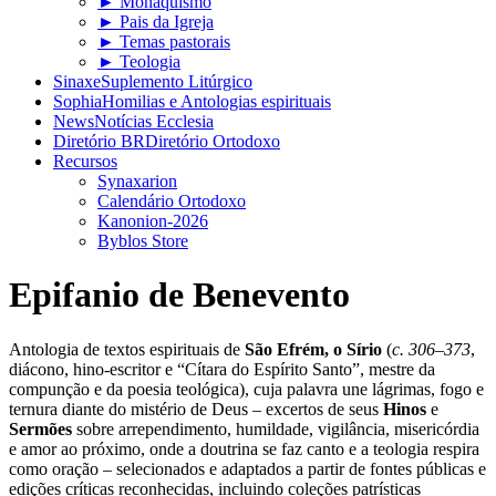
► Monaquismo
► Pais da Igreja
► Temas pastorais
► Teologia
Sinaxe
Suplemento Litúrgico
Sophia
Homilias e Antologias espirituais
News
Notícias Ecclesia
Diretório BR
Diretório Ortodoxo
Recursos
Synaxarion
Calendário Ortodoxo
Kanonion-2026
Byblos Store
Epifanio de Benevento
Antologia de textos espirituais de
São Efrém, o Sírio
(
c. 306–373
,
diácono, hino-escritor e “Cítara do Espírito Santo”, mestre da
compunção e da poesia teológica), cuja palavra une lágrimas, fogo e
ternura diante do mistério de Deus – excertos de seus
Hinos
e
Sermões
sobre arrependimento, humildade, vigilância, misericórdia
e amor ao próximo, onde a doutrina se faz canto e a teologia respira
como oração – selecionados e adaptados a partir de fontes públicas e
edições críticas reconhecidas, incluindo coleções patrísticas