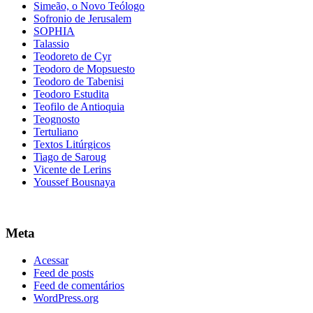
Simeão, o Novo Teólogo
Sofronio de Jerusalem
SOPHIA
Talassio
Teodoreto de Cyr
Teodoro de Mopsuesto
Teodoro de Tabenisi
Teodoro Estudita
Teofilo de Antioquia
Teognosto
Tertuliano
Textos Litúrgicos
Tiago de Saroug
Vicente de Lerins
Youssef Bousnaya
Meta
Acessar
Feed de posts
Feed de comentários
WordPress.org