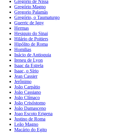
Gregório de Nissa
Gregório Magno
Gregorio Palamàs
Gregório, o Taumaturgo
Guerric de Igny
Hermas
Hesiquio do Sinai
Hilário de Poitiers
Hipólito de Roma
Homilias
Inácio de Antioquia
Ireneu de Lyon
Isaac da Estrela
Isaac, o Sírio
Jean Cassier
Jerônimo
João Carpátio
João Cassiano
João Clímaco
João Crisóstomo
João Damasceno
Joao Escoto Erigena
Justino de Roma
Leão Magno
Macário do Egito