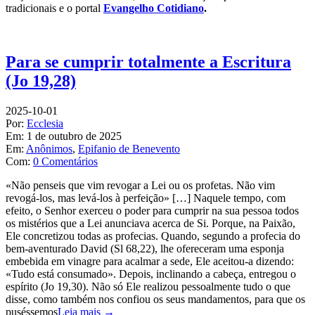
tradicionais e o portal
Evangelho Cotidiano
.
Para se cumprir totalmente a Escritura
(Jo 19,28)
2025-10-01
Por:
Ecclesia
Em:
1 de outubro de 2025
Em:
Anônimos
,
Epifanio de Benevento
Com:
0 Comentários
«Não penseis que vim revogar a Lei ou os profetas. Não vim
revogá-los, mas levá-los à perfeição» […] Naquele tempo, com
efeito, o Senhor exerceu o poder para cumprir na sua pessoa todos
os mistérios que a Lei anunciava acerca de Si. Porque, na Paixão,
Ele concretizou todas as profecias. Quando, segundo a profecia do
bem-aventurado David (Sl 68,22), lhe ofereceram uma esponja
embebida em vinagre para acalmar a sede, Ele aceitou-a dizendo:
«Tudo está consumado». Depois, inclinando a cabeça, entregou o
espírito (Jo 19,30). Não só Ele realizou pessoalmente tudo o que
disse, como também nos confiou os seus mandamentos, para que os
puséssemos
Leia mais →