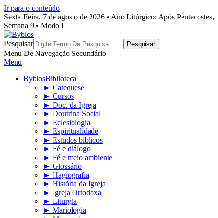
Ir para o conteúdo
Sexta-Feira, 7 de agosto de 2026 • Ano Litúrgico: Após Pentecostes,
Semana 9 • Modo I
Byblos
Pesquisar
Menu De Navegação Secundário
Menu
Byblos
Biblioteca
► Catequese
► Cursos
► Doc. da Igreja
► Doutrina Social
► Eclesiologia
► Espiritualidade
► Estudos bíblicos
► Fé e diálogo
► Fé e meio ambiente
► Glossário
► Hagiografia
► História da Igreja
► Igreja Ortodoxa
► Liturgia
► Mariologia