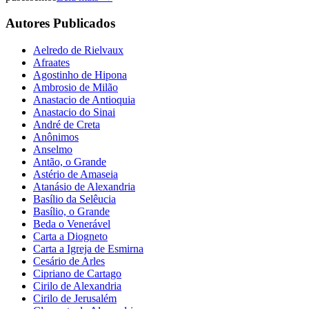
Autores Publicados
Aelredo de Rielvaux
Afraates
Agostinho de Hipona
Ambrosio de Milão
Anastacio de Antioquia
Anastacio do Sinai
André de Creta
Anônimos
Anselmo
Antão, o Grande
Astério de Amaseia
Atanásio de Alexandria
Basílio da Selêucia
Basílio, o Grande
Beda o Venerável
Carta a Diogneto
Carta a Igreja de Esmirna
Cesário de Arles
Cipriano de Cartago
Cirilo de Alexandria
Cirilo de Jerusalém