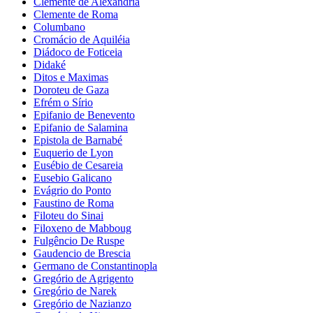
Clemente de Alexandria
Clemente de Roma
Columbano
Cromácio de Aquiléia
Diádoco de Foticeia
Didaké
Ditos e Maximas
Doroteu de Gaza
Efrém o Sírio
Epifanio de Benevento
Epifanio de Salamina
Epistola de Barnabé
Euquerio de Lyon
Eusébio de Cesareia
Eusebio Galicano
Evágrio do Ponto
Faustino de Roma
Filoteu do Sinai
Filoxeno de Mabboug
Fulgêncio De Ruspe
Gaudencio de Brescia
Germano de Constantinopla
Gregório de Agrigento
Gregório de Narek
Gregório de Nazianzo