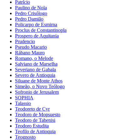
Patrício
Paulino de Nola
Pedro Crisólogo
Pedro Damião
Policarpo de Esmirna
Proclus de Constantinopla
Prospero de Aquitania
Prudencio
Pseudo Macario
Rábano Mauro
Romano, o Melode
Salviano de Marselha
Severiano de Gabala
Severo de Antioquia
Siluane de Monte Athos
Simeão, o Novo Teólogo
Sofronio de Jerusalem
SOPHIA
Talassio
Teodoreto de Cyr
Teodoro de Mopsuesto
Teodoro de Tabenisi
Teodoro Estudita
Teofilo de Antioquia
Teognosto