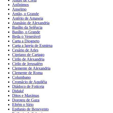
André de Creta
Anônimos
Anselmo
Antão, o Grande
Astério de Amaseia
Atanásio de Alexandria
Basílio da Selêucia
Basílio, o Grande
Beda o Venerável
Carta a Diogneto
Carta a Igreja de Esmirna
Cesário de Arles
Cipriano de Cartago
Cirilo de Alexandria
Cirilo de Jerusalém
Clemente de Alexandria
Clemente de Roma
Columbano
Cromácio de Aquiléia
Diádoco de Foticeia
Didaké
Ditos e Maximas
Doroteu de Gaza
Efrém o Sírio
Epifanio de Benevento