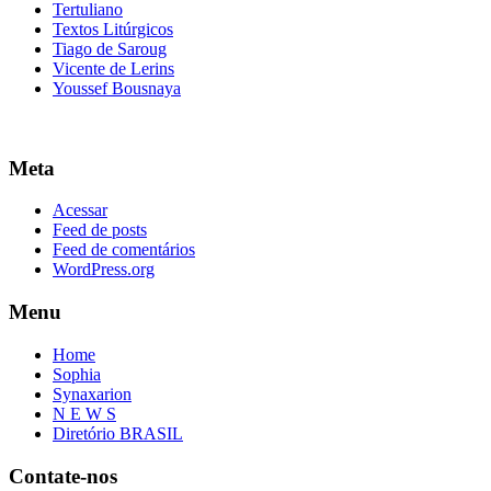
Tertuliano
Textos Litúrgicos
Tiago de Saroug
Vicente de Lerins
Youssef Bousnaya
Meta
Acessar
Feed de posts
Feed de comentários
WordPress.org
Menu
Home
Sophia
Synaxarion
N E W S
Diretório BRASIL
Contate-nos