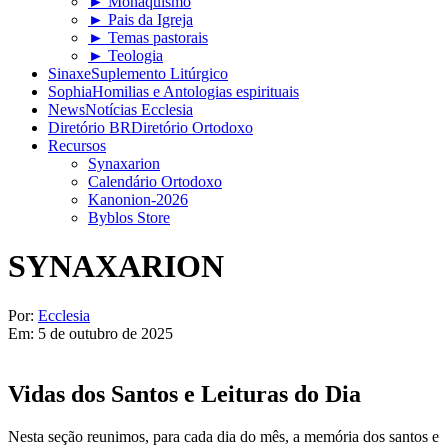
► Monaquismo
► Pais da Igreja
► Temas pastorais
► Teologia
Sinaxe
Suplemento Litúrgico
Sophia
Homilias e Antologias espirituais
News
Notícias Ecclesia
Diretório BR
Diretório Ortodoxo
Recursos
Synaxarion
Calendário Ortodoxo
Kanonion-2026
Byblos Store
SYNAXARION
Por:
Ecclesia
Em:
5 de outubro de 2025
Vidas dos Santos e Leituras do Dia
Nesta seção reunimos, para cada dia do mês, a memória dos santos e