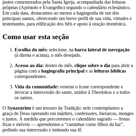
justos comemorados pela Santa Igreja, acompanhada das leituras
próprias (Apóstolo e Evangelho) segundo o calendário eclesiástico.
Em cada data, destacamos ao menos a hagiografia de um dos
principais santos, oferecendo um breve perfil de sua vida, virtudes e
testemunho, para edificação dos fiéis e apoio à oração doméstica.
Como usar esta seção
Escolha do mês:
selecione, na
barra lateral de navegação
(à direita e acima), o mês desejado.
Acesso ao dia:
dentro do mês,
clique sobre o dia
para abrir a
página com a
hagiografia principal
e as
leituras bíblicas
correspondentes.
Vida da comunidade:
venerar o ícone correspondente e
invocar a intercessão do santo, unidos à Theotokos e a todos
os santos.
O
Synaxárion
é um tesouro da Tradição: nele contemplamos a
graça de Deus operando em mártires, confessores, hierarcas, monges
e justos. À medida que percorremos o calendário sagrado — festas
fixas e móveis — aprendemos a “caminhar como filhos da luz”,
pedindo sua intercessão e imitando sua fé.