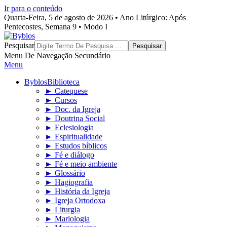
Ir para o conteúdo
Quarta-Feira, 5 de agosto de 2026 • Ano Litúrgico: Após
Pentecostes, Semana 9 • Modo I
Byblos
Pesquisar
Menu De Navegação Secundário
Menu
Byblos
Biblioteca
► Catequese
► Cursos
► Doc. da Igreja
► Doutrina Social
► Eclesiologia
► Espiritualidade
► Estudos bíblicos
► Fé e diálogo
► Fé e meio ambiente
► Glossário
► Hagiografia
► História da Igreja
► Igreja Ortodoxa
► Liturgia
► Mariologia