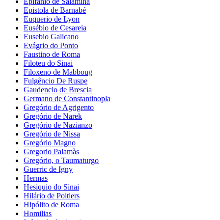
Epifanio de Salamina
Epistola de Barnabé
Euquerio de Lyon
Eusébio de Cesareia
Eusebio Galicano
Evágrio do Ponto
Faustino de Roma
Filoteu do Sinai
Filoxeno de Mabboug
Fulgêncio De Ruspe
Gaudencio de Brescia
Germano de Constantinopla
Gregório de Agrigento
Gregório de Narek
Gregório de Nazianzo
Gregório de Nissa
Gregório Magno
Gregorio Palamàs
Gregório, o Taumaturgo
Guerric de Igny
Hermas
Hesiquio do Sinai
Hilário de Poitiers
Hipólito de Roma
Homilias