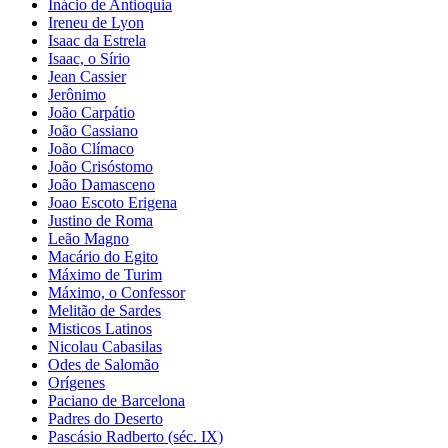
Inácio de Antioquia
Ireneu de Lyon
Isaac da Estrela
Isaac, o Sírio
Jean Cassier
Jerônimo
João Carpátio
João Cassiano
João Clímaco
João Crisóstomo
João Damasceno
Joao Escoto Erigena
Justino de Roma
Leão Magno
Macário do Egito
Máximo de Turim
Máximo, o Confessor
Melitão de Sardes
Misticos Latinos
Nicolau Cabasilas
Odes de Salomão
Orígenes
Paciano de Barcelona
Padres do Deserto
Pascásio Radberto (séc. IX)