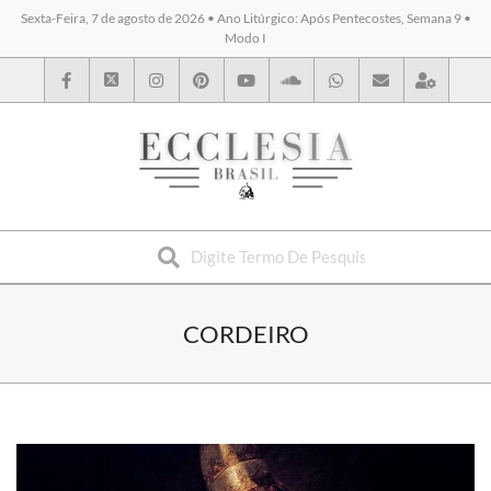
Sexta-Feira, 7 de agosto de 2026 • Ano Litúrgico: Após Pentecostes, Semana 9 •
Modo I
BYBLOS
CORDEIRO