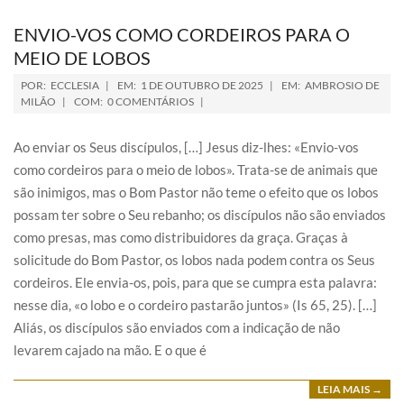
ENVIO-VOS COMO CORDEIROS PARA O
MEIO DE LOBOS
POR:
ECCLESIA
EM:
1 DE OUTUBRO DE 2025
EM:
AMBROSIO DE
MILÃO
COM:
0 COMENTÁRIOS
Ao enviar os Seus discípulos, […] Jesus diz-lhes: «Envio-vos
como cordeiros para o meio de lobos». Trata-se de animais que
são inimigos, mas o Bom Pastor não teme o efeito que os lobos
possam ter sobre o Seu rebanho; os discípulos não são enviados
como presas, mas como distribuidores da graça. Graças à
solicitude do Bom Pastor, os lobos nada podem contra os Seus
cordeiros. Ele envia-os, pois, para que se cumpra esta palavra:
nesse dia, «o lobo e o cordeiro pastarão juntos» (Is 65, 25). […]
Aliás, os discípulos são enviados com a indicação de não
levarem cajado na mão. E o que é
LEIA MAIS →