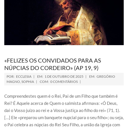
«FELIZES OS CONVIDADOS PARA AS
NÚPCIAS DO CORDEIRO» (AP 19, 9)
POR:
ECCLESIA
EM:
1 DE OUTUBRO DE 2025
EM:
GREGÓRIO
MAGNO
,
SOPHIA
COM:
0 COMENTÁRIOS
Compreendestes quem é o Rei, Pai de um Filho que também é
Rei? É Aquele acerca de Quem o salmista afirmava: «Ó Deus,
dai o Vosso juízo ao rei e a Vossa justiça ao filho do rei» (71, 1).
[…] Ele «preparou um banquete nupcial para o seu filho»; ou seja,
o Pai celebra as núpcias do Rei Seu Filho, a união da Igreja com