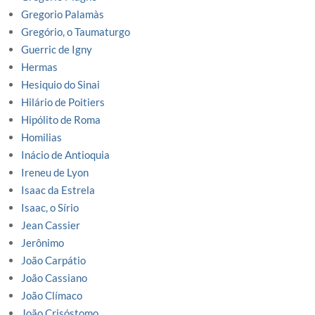
Gregorio Palamàs
Gregório, o Taumaturgo
Guerric de Igny
Hermas
Hesiquio do Sinai
Hilário de Poitiers
Hipólito de Roma
Homilias
Inácio de Antioquia
Ireneu de Lyon
Isaac da Estrela
Isaac, o Sírio
Jean Cassier
Jerônimo
João Carpátio
João Cassiano
João Clímaco
João Crisóstomo