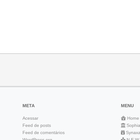
META
MENU
Acessar
Home
Feed de posts
Sophi
Feed de comentários
Synaxa
WordPress.org
N E W