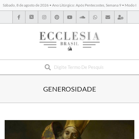
Sábado, 8 de agosto de 2026 • Ano Litúrgico: Após Pentecostes, Semana 9 • Modo I
BYBLOS
GENEROSIDADE