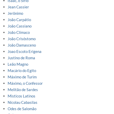
Isaac, o Sírio
Jean Cassier
Jerônimo
João Carpátio
João Cassiano
João Clímaco
João Crisóstomo
João Damasceno
Joao Escoto Erigena
Justino de Roma
Leão Magno
Macário do Egito
Máximo de Turim
Máximo, o Confessor
Melitão de Sardes
Misticos Latinos
Nicolau Cabasilas
Odes de Salomão