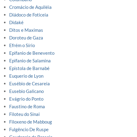
Cromácio de Aquiléia
Diádoco de Foticeia
Didaké
Ditos e Maximas
Doroteu de Gaza
Efrém o Sírio
Epifanio de Benevento
Epifanio de Salamina
Epistola de Barnabé
Euquerio de Lyon
Eusébio de Cesareia
Eusebio Galicano
Evágrio do Ponto
Faustino de Roma
Filoteu do Sinai
Filoxeno de Mabboug
Fulgêncio De Ruspe