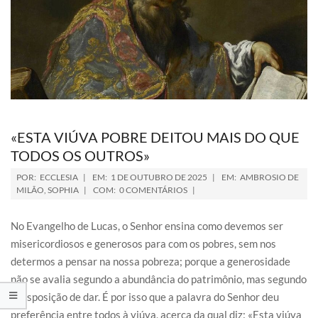
«ESTA VIÚVA POBRE DEITOU MAIS DO QUE
TODOS OS OUTROS»
POR:
ECCLESIA
EM:
1 DE OUTUBRO DE 2025
EM:
AMBROSIO DE
MILÃO
,
SOPHIA
COM:
0 COMENTÁRIOS
No Evangelho de Lucas, o Senhor ensina como devemos ser
misericordiosos e generosos para com os pobres, sem nos
determos a pensar na nossa pobreza; porque a generosidade
não se avalia segundo a abundância do patrimônio, mas segundo
a disposição de dar. É por isso que a palavra do Senhor deu
preferência entre todos à viúva, acerca da qual diz: «Esta viúva