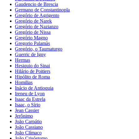
Gaudencio de Brescia
Germano de Constantinopla
Gregório de Agrigento
Gregório de Narek
Gregório de Nazianzo
Gregório de Nissa
Gregório Magno
Gregorio Palamàs
Gregório, o Taumaturgo
Guerric de Igny
Hermas
Hesiquio do Sinai
Hilário de Poitiers
Hipólito de Roma
Homilias
Inácio de Antioquia
Ireneu de Lyon
Isaac da Estrela
Isaac, o Sírio
Jean Cassier
Jerônimo
João Carpátio
João Cassiano
João Clímaco
João Crisóstomo