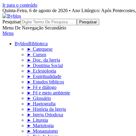
Ir para o conteúdo
Quinta-Feira, 6 de agosto de 2026 • Ano Litúrgico: Após Pentecoste
Byblos
Pesquisar
Menu De Navegação Secundário
Menu
Byblos
Biblioteca
► Catequese
► Cursos
► Doc. da Igreja
► Doutrina Social
► Eclesiologia
► Espiritualidade
► Estudos bíblicos
► Fé e diálogo
► Fé e meio ambiente
► Glossário
► Hagiografia
► História da Igreja
► Igreja Ortodoxa
► Liturgia
► Mariologia
► Monaquismo