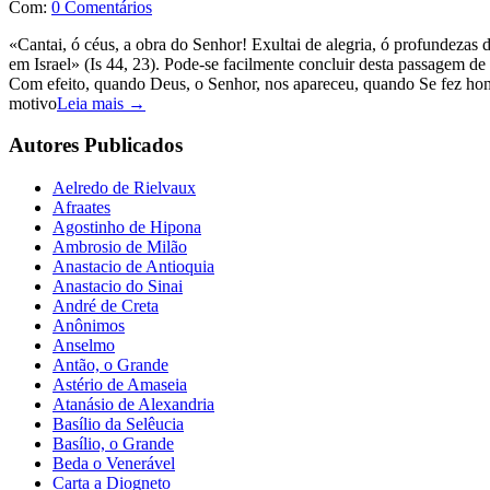
Com:
0 Comentários
«Cantai, ó céus, a obra do Senhor! Exultai de alegria, ó profundezas d
em Israel» (Is 44, 23). Pode-se facilmente concluir desta passagem d
Com efeito, quando Deus, o Senhor, nos apareceu, quando Se fez home
motivo
Leia mais →
Autores Publicados
Aelredo de Rielvaux
Afraates
Agostinho de Hipona
Ambrosio de Milão
Anastacio de Antioquia
Anastacio do Sinai
André de Creta
Anônimos
Anselmo
Antão, o Grande
Astério de Amaseia
Atanásio de Alexandria
Basílio da Selêucia
Basílio, o Grande
Beda o Venerável
Carta a Diogneto