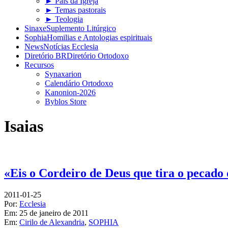
► Pais da Igreja
► Temas pastorais
► Teologia
Sinaxe
Suplemento Litúrgico
Sophia
Homilias e Antologias espirituais
News
Notícias Ecclesia
Diretório BR
Diretório Ortodoxo
Recursos
Synaxarion
Calendário Ortodoxo
Kanonion-2026
Byblos Store
Isaias
«Eis o Cordeiro de Deus que tira o pecad
2011-01-25
Por:
Ecclesia
Em:
25 de janeiro de 2011
Em:
Cirilo de Alexandria
,
SOPHIA