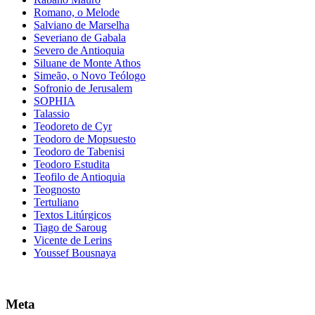
Romano, o Melode
Salviano de Marselha
Severiano de Gabala
Severo de Antioquia
Siluane de Monte Athos
Simeão, o Novo Teólogo
Sofronio de Jerusalem
SOPHIA
Talassio
Teodoreto de Cyr
Teodoro de Mopsuesto
Teodoro de Tabenisi
Teodoro Estudita
Teofilo de Antioquia
Teognosto
Tertuliano
Textos Litúrgicos
Tiago de Saroug
Vicente de Lerins
Youssef Bousnaya
Meta