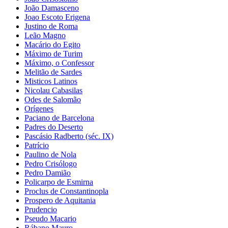
João Damasceno
Joao Escoto Erigena
Justino de Roma
Leão Magno
Macário do Egito
Máximo de Turim
Máximo, o Confessor
Melitão de Sardes
Misticos Latinos
Nicolau Cabasilas
Odes de Salomão
Orígenes
Paciano de Barcelona
Padres do Deserto
Pascásio Radberto (séc. IX)
Patrício
Paulino de Nola
Pedro Crisólogo
Pedro Damião
Policarpo de Esmirna
Proclus de Constantinopla
Prospero de Aquitania
Prudencio
Pseudo Macario
Rábano Mauro