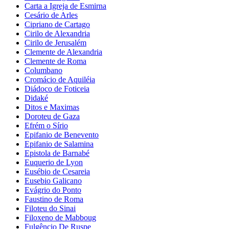
Carta a Igreja de Esmirna
Cesário de Arles
Cipriano de Cartago
Cirilo de Alexandria
Cirilo de Jerusalém
Clemente de Alexandria
Clemente de Roma
Columbano
Cromácio de Aquiléia
Diádoco de Foticeia
Didaké
Ditos e Maximas
Doroteu de Gaza
Efrém o Sírio
Epifanio de Benevento
Epifanio de Salamina
Epistola de Barnabé
Euquerio de Lyon
Eusébio de Cesareia
Eusebio Galicano
Evágrio do Ponto
Faustino de Roma
Filoteu do Sinai
Filoxeno de Mabboug
Fulgêncio De Ruspe