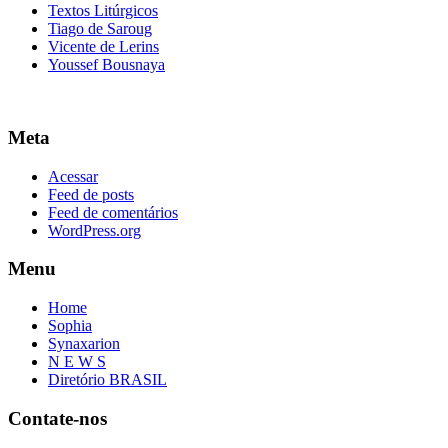
Textos Litúrgicos
Tiago de Saroug
Vicente de Lerins
Youssef Bousnaya
Meta
Acessar
Feed de posts
Feed de comentários
WordPress.org
Menu
Home
Sophia
Synaxarion
N E W S
Diretório BRASIL
Contate-nos