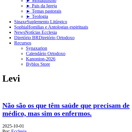
► Monaquismo
► Pais da Igreja
► Temas pastorais
► Teologia
Sinaxe
Suplemento Litúrgico
Sophia
Homilias e Antologias espirituais
News
Notícias Ecclesia
Diretório BR
Diretório Ortodoxo
Recursos
Synaxarion
Calendário Ortodoxo
Kanonion-2026
Byblos Store
Levi
Não são os que têm saúde que precisam de
médico, mas sim os enfermos.
2025-10-01
Por:
Ecclesia