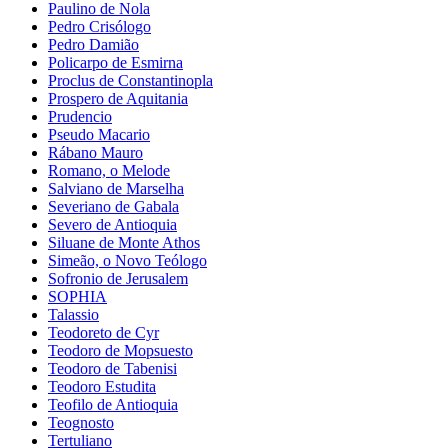
Paulino de Nola
Pedro Crisólogo
Pedro Damião
Policarpo de Esmirna
Proclus de Constantinopla
Prospero de Aquitania
Prudencio
Pseudo Macario
Rábano Mauro
Romano, o Melode
Salviano de Marselha
Severiano de Gabala
Severo de Antioquia
Siluane de Monte Athos
Simeão, o Novo Teólogo
Sofronio de Jerusalem
SOPHIA
Talassio
Teodoreto de Cyr
Teodoro de Mopsuesto
Teodoro de Tabenisi
Teodoro Estudita
Teofilo de Antioquia
Teognosto
Tertuliano