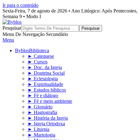
Ir para o conteúdo
Sexta-Feira, 7 de agosto de 2026 • Ano Litúrgico: Após Pentecostes,
Semana 9 • Modo I
Byblos
Pesquisar
Menu De Navegação Secundário
Menu
Byblos
Biblioteca
► Catequese
► Cursos
► Doc. da Igreja
► Doutrina Social
► Eclesiologia
► Espiritualidade
► Estudos bíblicos
► Fé e diálogo
► Fé e meio ambiente
► Glossário
► Hagiografia
► História da Igreja
► Igreja Ortodoxa
► Liturgia
► Mariologia