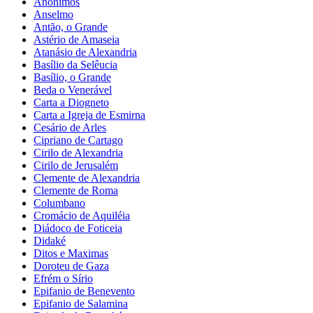
Anônimos
Anselmo
Antão, o Grande
Astério de Amaseia
Atanásio de Alexandria
Basílio da Selêucia
Basílio, o Grande
Beda o Venerável
Carta a Diogneto
Carta a Igreja de Esmirna
Cesário de Arles
Cipriano de Cartago
Cirilo de Alexandria
Cirilo de Jerusalém
Clemente de Alexandria
Clemente de Roma
Columbano
Cromácio de Aquiléia
Diádoco de Foticeia
Didaké
Ditos e Maximas
Doroteu de Gaza
Efrém o Sírio
Epifanio de Benevento
Epifanio de Salamina