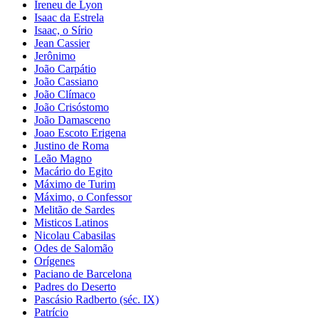
Ireneu de Lyon
Isaac da Estrela
Isaac, o Sírio
Jean Cassier
Jerônimo
João Carpátio
João Cassiano
João Clímaco
João Crisóstomo
João Damasceno
Joao Escoto Erigena
Justino de Roma
Leão Magno
Macário do Egito
Máximo de Turim
Máximo, o Confessor
Melitão de Sardes
Misticos Latinos
Nicolau Cabasilas
Odes de Salomão
Orígenes
Paciano de Barcelona
Padres do Deserto
Pascásio Radberto (séc. IX)
Patrício