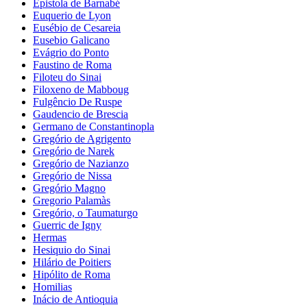
Epistola de Barnabé
Euquerio de Lyon
Eusébio de Cesareia
Eusebio Galicano
Evágrio do Ponto
Faustino de Roma
Filoteu do Sinai
Filoxeno de Mabboug
Fulgêncio De Ruspe
Gaudencio de Brescia
Germano de Constantinopla
Gregório de Agrigento
Gregório de Narek
Gregório de Nazianzo
Gregório de Nissa
Gregório Magno
Gregorio Palamàs
Gregório, o Taumaturgo
Guerric de Igny
Hermas
Hesiquio do Sinai
Hilário de Poitiers
Hipólito de Roma
Homilias
Inácio de Antioquia