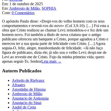
Em:
1 de outubro de 2025
Em:
Ambrosio de Milão
,
SOPHIA
Com:
0 Comentários
O apóstolo Paulo disse: «Despi-vos do velho homem com os seus
comportamentos e revesti-vos do novo» (Col 3,9-10). […] Foi esta a
obra que Cristo realizou ao chamar Levi; remodelou-o e fez dele um
homem novo. Foi também a título de nova criatura que o antigo
publicano ofereceu um banquete a Cristo, porque agradou a Cristo e
mereceu ter a sua quota parte de felicidade com Cristo. […] Agora
seguia-O, feliz, alegre, transbordando de felicidade. «Já não faço
figura de publicano, dizia ele; já não sou o velho Levi; despi-me de
Levi ao revestir-me de Cristo. Fujo da minha primeira vida; quero
apenas seguir-Te, Senhor
Leia mais →
Autores Publicados
Aelredo de Rielvaux
Afraates
Agostinho de Hipona
Ambrosio de Milão
Anastacio de Antioquia
Anastacio do Sinai
André de Creta