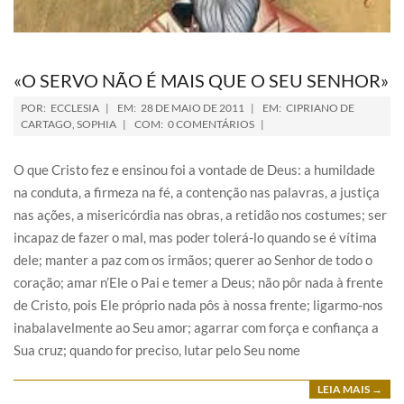
«O SERVO NÃO É MAIS QUE O SEU SENHOR»
POR:
ECCLESIA
EM:
28 DE MAIO DE 2011
EM:
CIPRIANO DE
CARTAGO
,
SOPHIA
COM:
0 COMENTÁRIOS
O que Cristo fez e ensinou foi a vontade de Deus: a humildade
na conduta, a firmeza na fé, a contenção nas palavras, a justiça
nas ações, a misericórdia nas obras, a retidão nos costumes; ser
incapaz de fazer o mal, mas poder tolerá-lo quando se é vítima
dele; manter a paz com os irmãos; querer ao Senhor de todo o
coração; amar n’Ele o Pai e temer a Deus; não pôr nada à frente
de Cristo, pois Ele próprio nada pôs à nossa frente; ligarmo-nos
inabalavelmente ao Seu amor; agarrar com força e confiança a
Sua cruz; quando for preciso, lutar pelo Seu nome
LEIA MAIS →