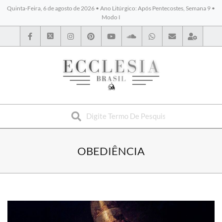
Quinta-Feira, 6 de agosto de 2026 • Ano Litúrgico: Após Pentecostes, Semana 9 •
Modo I
BYBLOS
OBEDIÊNCIA