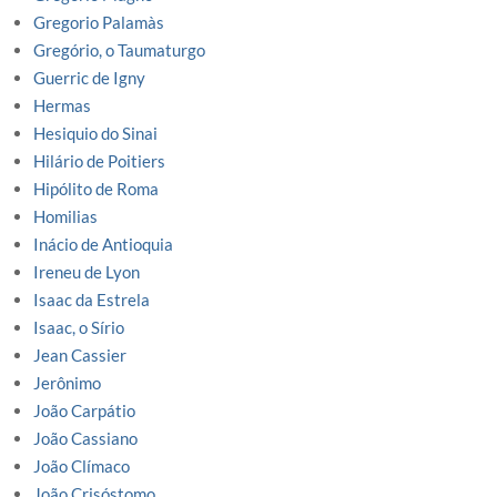
Gregorio Palamàs
Gregório, o Taumaturgo
Guerric de Igny
Hermas
Hesiquio do Sinai
Hilário de Poitiers
Hipólito de Roma
Homilias
Inácio de Antioquia
Ireneu de Lyon
Isaac da Estrela
Isaac, o Sírio
Jean Cassier
Jerônimo
João Carpátio
João Cassiano
João Clímaco
João Crisóstomo