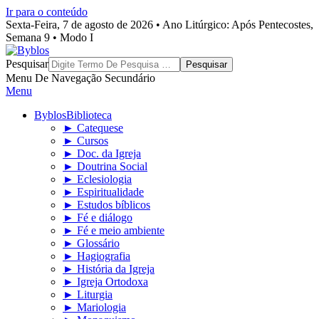
Ir para o conteúdo
Sexta-Feira, 7 de agosto de 2026 • Ano Litúrgico: Após Pentecostes,
Semana 9 • Modo I
Byblos
Pesquisar
Menu De Navegação Secundário
Menu
Byblos
Biblioteca
► Catequese
► Cursos
► Doc. da Igreja
► Doutrina Social
► Eclesiologia
► Espiritualidade
► Estudos bíblicos
► Fé e diálogo
► Fé e meio ambiente
► Glossário
► Hagiografia
► História da Igreja
► Igreja Ortodoxa
► Liturgia
► Mariologia