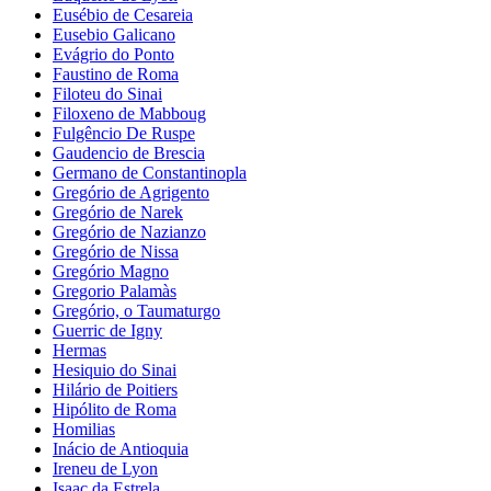
Eusébio de Cesareia
Eusebio Galicano
Evágrio do Ponto
Faustino de Roma
Filoteu do Sinai
Filoxeno de Mabboug
Fulgêncio De Ruspe
Gaudencio de Brescia
Germano de Constantinopla
Gregório de Agrigento
Gregório de Narek
Gregório de Nazianzo
Gregório de Nissa
Gregório Magno
Gregorio Palamàs
Gregório, o Taumaturgo
Guerric de Igny
Hermas
Hesiquio do Sinai
Hilário de Poitiers
Hipólito de Roma
Homilias
Inácio de Antioquia
Ireneu de Lyon
Isaac da Estrela