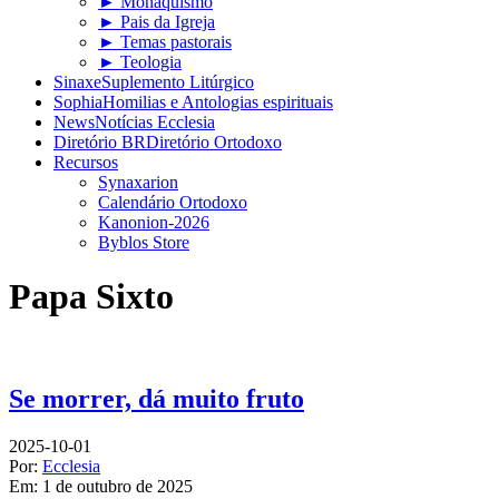
► Monaquismo
► Pais da Igreja
► Temas pastorais
► Teologia
Sinaxe
Suplemento Litúrgico
Sophia
Homilias e Antologias espirituais
News
Notícias Ecclesia
Diretório BR
Diretório Ortodoxo
Recursos
Synaxarion
Calendário Ortodoxo
Kanonion-2026
Byblos Store
Papa Sixto
Se morrer, dá muito fruto
2025-10-01
Por:
Ecclesia
Em:
1 de outubro de 2025