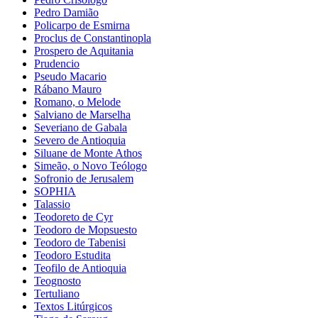
Pedro Damião
Policarpo de Esmirna
Proclus de Constantinopla
Prospero de Aquitania
Prudencio
Pseudo Macario
Rábano Mauro
Romano, o Melode
Salviano de Marselha
Severiano de Gabala
Severo de Antioquia
Siluane de Monte Athos
Simeão, o Novo Teólogo
Sofronio de Jerusalem
SOPHIA
Talassio
Teodoreto de Cyr
Teodoro de Mopsuesto
Teodoro de Tabenisi
Teodoro Estudita
Teofilo de Antioquia
Teognosto
Tertuliano
Textos Litúrgicos