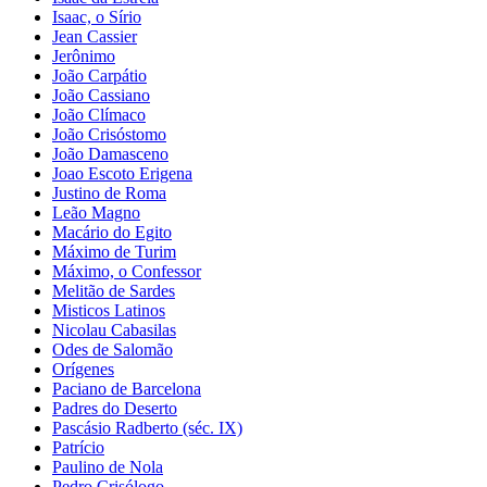
Isaac, o Sírio
Jean Cassier
Jerônimo
João Carpátio
João Cassiano
João Clímaco
João Crisóstomo
João Damasceno
Joao Escoto Erigena
Justino de Roma
Leão Magno
Macário do Egito
Máximo de Turim
Máximo, o Confessor
Melitão de Sardes
Misticos Latinos
Nicolau Cabasilas
Odes de Salomão
Orígenes
Paciano de Barcelona
Padres do Deserto
Pascásio Radberto (séc. IX)
Patrício
Paulino de Nola
Pedro Crisólogo