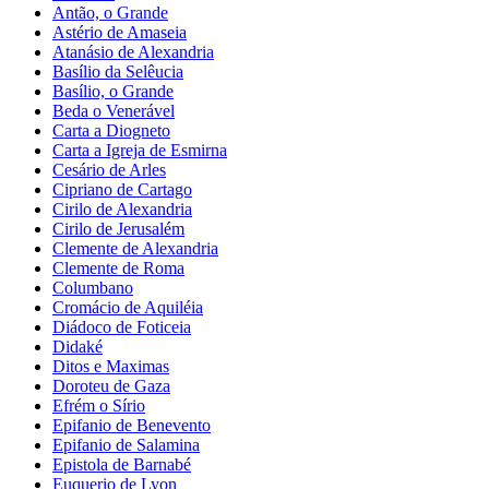
Antão, o Grande
Astério de Amaseia
Atanásio de Alexandria
Basílio da Selêucia
Basílio, o Grande
Beda o Venerável
Carta a Diogneto
Carta a Igreja de Esmirna
Cesário de Arles
Cipriano de Cartago
Cirilo de Alexandria
Cirilo de Jerusalém
Clemente de Alexandria
Clemente de Roma
Columbano
Cromácio de Aquiléia
Diádoco de Foticeia
Didaké
Ditos e Maximas
Doroteu de Gaza
Efrém o Sírio
Epifanio de Benevento
Epifanio de Salamina
Epistola de Barnabé
Euquerio de Lyon