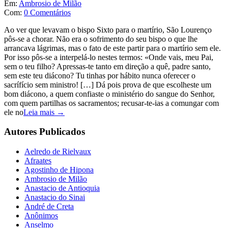
Em:
Ambrosio de Milão
Com:
0 Comentários
Ao ver que levavam o bispo Sixto para o martírio, São Lourenço
pôs-se a chorar. Não era o sofrimento do seu bispo o que lhe
arrancava lágrimas, mas o fato de este partir para o martírio sem ele.
Por isso pôs-se a interpelá-lo nestes termos: «Onde vais, meu Pai,
sem o teu filho? Apressas-te tanto em direção a quê, padre santo,
sem este teu diácono? Tu tinhas por hábito nunca oferecer o
sacrífício sem ministro! […] Dá pois prova de que escolheste um
bom diácono, a quem confiaste o ministério do sangue do Senhor,
com quem partilhas os sacramentos; recusar-te-ias a comungar com
ele no
Leia mais →
Autores Publicados
Aelredo de Rielvaux
Afraates
Agostinho de Hipona
Ambrosio de Milão
Anastacio de Antioquia
Anastacio do Sinai
André de Creta
Anônimos
Anselmo