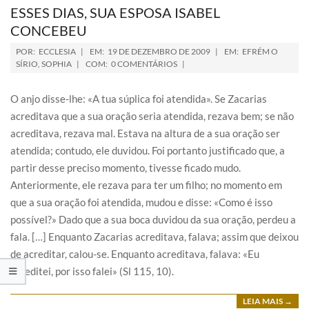
ESSES DIAS, SUA ESPOSA ISABEL
CONCEBEU
POR:
ECCLESIA
EM:
19 DE DEZEMBRO DE 2009
EM:
EFRÉM O
SÍRIO
,
SOPHIA
COM:
0 COMENTÁRIOS
O anjo disse-lhe: «A tua súplica foi atendida». Se Zacarias
acreditava que a sua oração seria atendida, rezava bem; se não
acreditava, rezava mal. Estava na altura de a sua oração ser
atendida; contudo, ele duvidou. Foi portanto justificado que, a
partir desse preciso momento, tivesse ficado mudo.
Anteriormente, ele rezava para ter um filho; no momento em
que a sua oração foi atendida, mudou e disse: «Como é isso
possível?» Dado que a sua boca duvidou da sua oração, perdeu a
fala. […] Enquanto Zacarias acreditava, falava; assim que deixou
de acreditar, calou-se. Enquanto acreditava, falava: «Eu
acreditei, por isso falei» (Sl 115, 10).
LEIA MAIS →