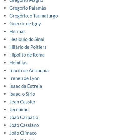
Gregório Magno
Gregorio Palamàs
Gregório, o Taumaturgo
Guerric de Igny
Hermas
Hesiquio do Sinai
Hilário de Poitiers
Hipólito de Roma
Homilias
Inácio de Antioquia
Ireneu de Lyon
Isaac da Estrela
Isaac, o Sírio
Jean Cassier
Jerônimo
João Carpátio
João Cassiano
João Clímaco