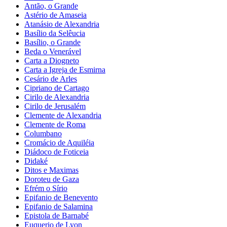
Antão, o Grande
Astério de Amaseia
Atanásio de Alexandria
Basílio da Selêucia
Basílio, o Grande
Beda o Venerável
Carta a Diogneto
Carta a Igreja de Esmirna
Cesário de Arles
Cipriano de Cartago
Cirilo de Alexandria
Cirilo de Jerusalém
Clemente de Alexandria
Clemente de Roma
Columbano
Cromácio de Aquiléia
Diádoco de Foticeia
Didaké
Ditos e Maximas
Doroteu de Gaza
Efrém o Sírio
Epifanio de Benevento
Epifanio de Salamina
Epistola de Barnabé
Euquerio de Lyon