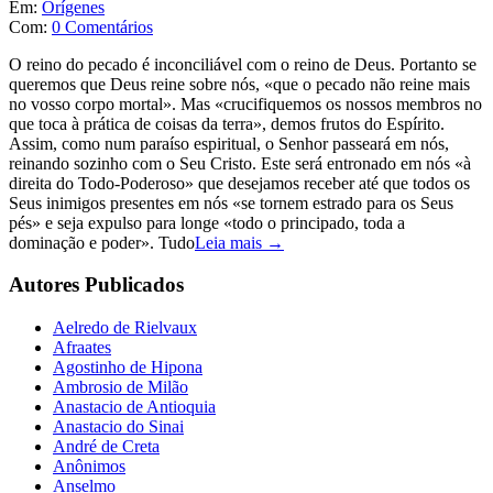
Em:
Orígenes
Com:
0 Comentários
O reino do pecado é inconciliável com o reino de Deus. Portanto se
queremos que Deus reine sobre nós, «que o pecado não reine mais
no vosso corpo mortal». Mas «crucifiquemos os nossos membros no
que toca à prática de coisas da terra», demos frutos do Espírito.
Assim, como num paraíso espiritual, o Senhor passeará em nós,
reinando sozinho com o Seu Cristo. Este será entronado em nós «à
direita do Todo-Poderoso» que desejamos receber até que todos os
Seus inimigos presentes em nós «se tornem estrado para os Seus
pés» e seja expulso para longe «todo o principado, toda a
dominação e poder». Tudo
Leia mais →
Autores Publicados
Aelredo de Rielvaux
Afraates
Agostinho de Hipona
Ambrosio de Milão
Anastacio de Antioquia
Anastacio do Sinai
André de Creta
Anônimos
Anselmo