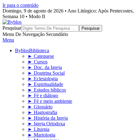
Ir para o conteúdo
Domingo, 9 de agosto de 2026 • Ano Litúrgico: Após Pentecostes,
Semana 10 • Modo II
Byblos
Pesquisar
Menu De Navegação Secundário
Menu
Byblos
Biblioteca
► Catequese
► Cursos
► Doc. da Igreja
► Doutrina Social
► Eclesiologia
► Espiritualidade
► Estudos bíblicos
► Fé e diálogo
► Fé e meio ambiente
► Glossário
► Hagiografia
► História da Igreja
► Igreja Ortodoxa
► Liturgia
► Mariologia