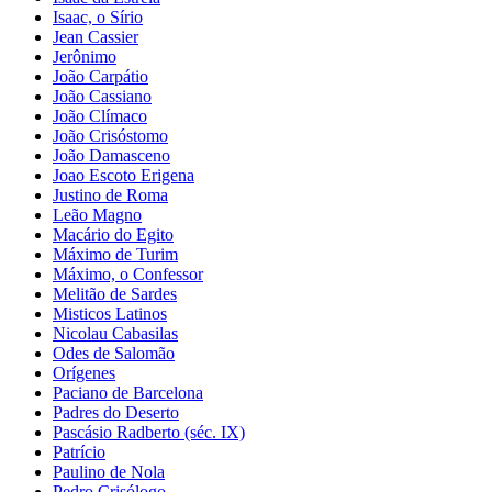
Isaac, o Sírio
Jean Cassier
Jerônimo
João Carpátio
João Cassiano
João Clímaco
João Crisóstomo
João Damasceno
Joao Escoto Erigena
Justino de Roma
Leão Magno
Macário do Egito
Máximo de Turim
Máximo, o Confessor
Melitão de Sardes
Misticos Latinos
Nicolau Cabasilas
Odes de Salomão
Orígenes
Paciano de Barcelona
Padres do Deserto
Pascásio Radberto (séc. IX)
Patrício
Paulino de Nola
Pedro Crisólogo