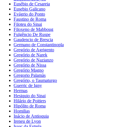
Eusébio de Cesareia
Eusebio Galicano
Evágrio do Ponto
Faustino de Roma
Filoteu do Sinai
Filoxeno de Mabboug
Fulgêncio De Ruspe
Gaudencio de Brescia
Germano de Constantinopla
Gregório de Agrigento
Gregório de Narek
Gregório de Nazianzo
Gregório de Nissa
Gregório Magno
Gregorio Palamàs
Gregório, o Taumaturgo
Guerric de Igny
Hermas
Hesiquio do Sinai
Hilário de Poitiers
Hipólito de Roma
Homilias
Inácio de Antioquia
Ireneu de Lyon
Isaac da Estrela