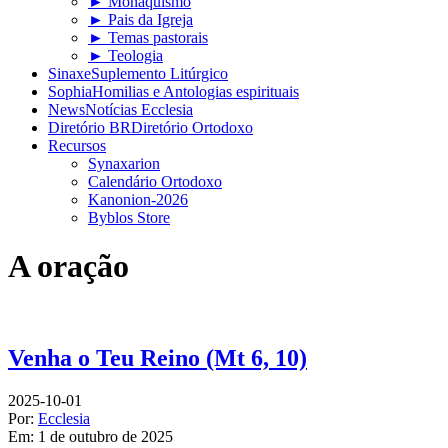
► Monaquismo
► Pais da Igreja
► Temas pastorais
► Teologia
Sinaxe
Suplemento Litúrgico
Sophia
Homilias e Antologias espirituais
News
Notícias Ecclesia
Diretório BR
Diretório Ortodoxo
Recursos
Synaxarion
Calendário Ortodoxo
Kanonion-2026
Byblos Store
A oração
Venha o Teu Reino (Mt 6, 10)
2025-10-01
Por:
Ecclesia
Em:
1 de outubro de 2025