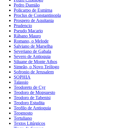
Pedro Damião
Policarpo de Esmirna
Proclus de Constantinopla
Prospero de Aquitania
Prudencio
Pseudo Macario
Rábano Mauro
Romano, o Melode
Salviano de Marselha
Severiano de Gabala
Severo de Antioquia
Siluane de Monte Athos
Simeão, o Novo Teólogo
Sofronio de Jerusalem
SOPHIA
Talassio
Teodoreto de Cyr
Teodoro de Mopsuesto
Teodoro de Tabenisi
Teodoro Estudita
Teofilo de Antioquia
Teognosto
Tertuliano
Textos Litúrgicos