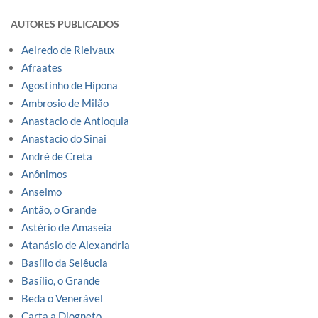
AUTORES PUBLICADOS
Aelredo de Rielvaux
Afraates
Agostinho de Hipona
Ambrosio de Milão
Anastacio de Antioquia
Anastacio do Sinai
André de Creta
Anônimos
Anselmo
Antão, o Grande
Astério de Amaseia
Atanásio de Alexandria
Basílio da Selêucia
Basílio, o Grande
Beda o Venerável
Carta a Diogneto