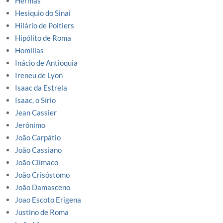
Hermas
Hesiquio do Sinai
Hilário de Poitiers
Hipólito de Roma
Homilias
Inácio de Antioquia
Ireneu de Lyon
Isaac da Estrela
Isaac, o Sírio
Jean Cassier
Jerônimo
João Carpátio
João Cassiano
João Clímaco
João Crisóstomo
João Damasceno
Joao Escoto Erigena
Justino de Roma