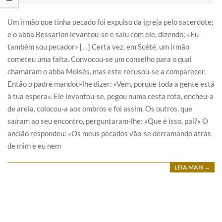
Um irmão que tinha pecado foi expulso da igreja pelo sacerdote;
e o abba Bessarion levantou-se e saiu com ele, dizendo: «Eu
também sou pecador» […] Certa vez, em Scété, um irmão
cometeu uma falta. Convocou-se um conselho para o qual
chamaram o abba Moisés, mas este recusou-se a comparecer.
Então o padre mandou-lhe dizer: «Vem, porque toda a gente está
à tua espera». Ele levantou-se, pegou numa cesta rota, encheu-a
de areia, colocou-a aos ombros e foi assim. Os outros, que
saíram ao seu encontro, perguntaram-lhe: «Que é isso, pai?» O
ancião respondeu: «Os meus pecados vão-se derramando atrás
de mim e eu nem
LEIA MAIS →