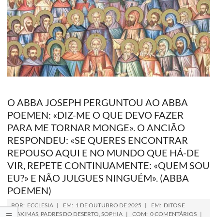
O ABBA JOSEPH PERGUNTOU AO ABBA
POEMEN: «DIZ-ME O QUE DEVO FAZER
PARA ME TORNAR MONGE». O ANCIÃO
RESPONDEU: «SE QUERES ENCONTRAR
REPOUSO AQUI E NO MUNDO QUE HÁ-DE
VIR, REPETE CONTINUAMENTE: «QUEM SOU
EU?» E NÃO JULGUES NINGUÉM». (ABBA
POEMEN)
POR:
ECCLESIA
EM:
1 DE OUTUBRO DE 2025
EM:
DITOS E
MAXIMAS
,
PADRES DO DESERTO
,
SOPHIA
COM:
0 COMENTÁRIOS