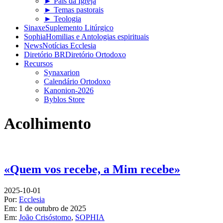
► Pais da Igreja
► Temas pastorais
► Teologia
Sinaxe
Suplemento Litúrgico
Sophia
Homilias e Antologias espirituais
News
Notícias Ecclesia
Diretório BR
Diretório Ortodoxo
Recursos
Synaxarion
Calendário Ortodoxo
Kanonion-2026
Byblos Store
Acolhimento
«Quem vos recebe, a Mim recebe»
2025-10-01
Por:
Ecclesia
Em:
1 de outubro de 2025
Em:
João Crisóstomo
,
SOPHIA