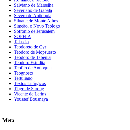
Salviano de Marselha
Severiano de Gabala
Severo de Antioquia
Siluane de Monte Athos
Simeão, o Novo Teólogo
Sofronio de Jerusalem
SOPHIA
Talassio
Teodoreto de Cyr
Teodoro de Mopsuesto
Teodoro de Tabenisi
Teodoro Estudita
Teofilo de Antioquia
Teognosto
Tertuliano
Textos Litúrgicos
Tiago de Saroug
Vicente de Lerins
Youssef Bousnaya
Meta