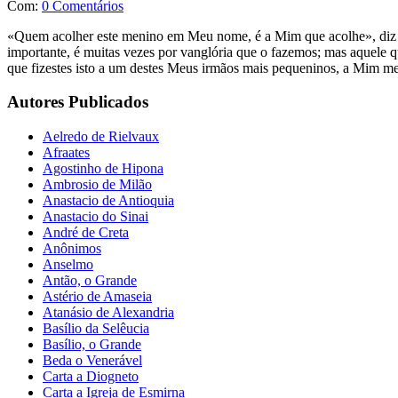
Com:
0 Comentários
«Quem acolher este menino em Meu nome, é a Mim que acolhe», diz o 
importante, é muitas vezes por vanglória que o fazemos; mas aquele 
que fizestes isto a um destes Meus irmãos mais pequeninos, a Mim mes
Autores Publicados
Aelredo de Rielvaux
Afraates
Agostinho de Hipona
Ambrosio de Milão
Anastacio de Antioquia
Anastacio do Sinai
André de Creta
Anônimos
Anselmo
Antão, o Grande
Astério de Amaseia
Atanásio de Alexandria
Basílio da Selêucia
Basílio, o Grande
Beda o Venerável
Carta a Diogneto
Carta a Igreja de Esmirna