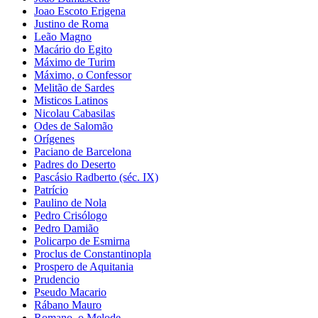
Joao Escoto Erigena
Justino de Roma
Leão Magno
Macário do Egito
Máximo de Turim
Máximo, o Confessor
Melitão de Sardes
Misticos Latinos
Nicolau Cabasilas
Odes de Salomão
Orígenes
Paciano de Barcelona
Padres do Deserto
Pascásio Radberto (séc. IX)
Patrício
Paulino de Nola
Pedro Crisólogo
Pedro Damião
Policarpo de Esmirna
Proclus de Constantinopla
Prospero de Aquitania
Prudencio
Pseudo Macario
Rábano Mauro
Romano, o Melode