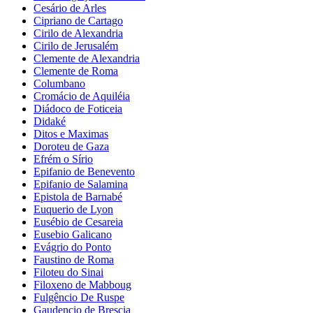
Cesário de Arles
Cipriano de Cartago
Cirilo de Alexandria
Cirilo de Jerusalém
Clemente de Alexandria
Clemente de Roma
Columbano
Cromácio de Aquiléia
Diádoco de Foticeia
Didaké
Ditos e Maximas
Doroteu de Gaza
Efrém o Sírio
Epifanio de Benevento
Epifanio de Salamina
Epistola de Barnabé
Euquerio de Lyon
Eusébio de Cesareia
Eusebio Galicano
Evágrio do Ponto
Faustino de Roma
Filoteu do Sinai
Filoxeno de Mabboug
Fulgêncio De Ruspe
Gaudencio de Brescia