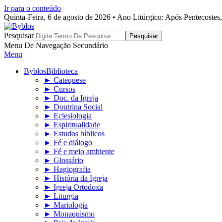
Ir para o conteúdo
Quinta-Feira, 6 de agosto de 2026 • Ano Litúrgico: Após Pentecoste
Byblos
Pesquisar
Menu De Navegação Secundário
Menu
Byblos
Biblioteca
► Catequese
► Cursos
► Doc. da Igreja
► Doutrina Social
► Eclesiologia
► Espiritualidade
► Estudos bíblicos
► Fé e diálogo
► Fé e meio ambiente
► Glossário
► Hagiografia
► História da Igreja
► Igreja Ortodoxa
► Liturgia
► Mariologia
► Monaquismo