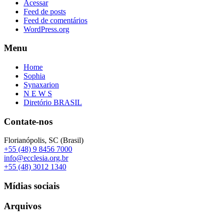
Acessar
Feed de posts
Feed de comentários
WordPress.org
Menu
Home
Sophia
Synaxarion
N E W S
Diretório BRASIL
Contate-nos
Florianópolis, SC (Brasil)
+55 (48) 9 8456 7000
info@ecclesia.org.br
+55 (48) 3012 1340
Mídias sociais
Arquivos