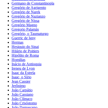
Germano de Constantinopla
Gregório de Agrigento
Gregório de Narek
Gregório de Nazianzo
Gregório de Nissa
Gregório Magno
Gregorio Palamàs
Gregório, o Taumaturgo
Guerric de Igny
Hermas
Hesiquio do Sinai
Hilário de Poitiers
Hipólito de Roma
Homilias
Inácio de Antioquia
Ireneu de Lyon
Isaac da Estrela
Isaac, o Sírio
Jean Cassier
Jerônimo
João Carpátio
João Cassiano
João Clímaco
João Crisóstomo
João Damasceno