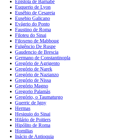
Epistola de Barnabé
Euquerio de Lyon
Eusébio de Cesareia
Eusebio Galicano
Evágrio do Ponto
Faustino de Roma
Filoteu do Sinai
Filoxeno de Mabboug
Fulgêncio De Ruspe
Gaudencio de Brescia
Germano de Constantinopla
Gregório de Agrigento
Gregório de Narek
Gregório de Nazianzo
Gregório de Nissa
Gregório Magno
Gregorio Palamàs
Gregório, o Taumaturgo
Guerric de Igny
Hermas
Hesiquio do Sinai
Hilário de Poitiers
Hipólito de Roma
Homilias
Inácio de Antioquia