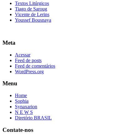
Textos Litúrgicos
Tiago de Saroug
Vicente de Lerins
Youssef Bousnaya
Meta
Acessar
Feed de posts
Feed de comentários
WordPress.org
Menu
Home
Sophia
Synaxarion
N E W S
Diretório BRASIL
Contate-nos