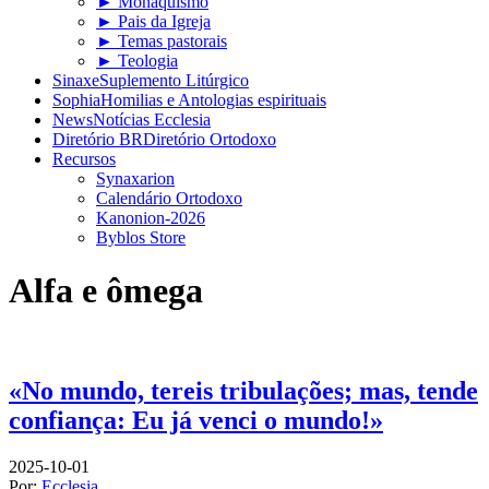
► Monaquismo
► Pais da Igreja
► Temas pastorais
► Teologia
Sinaxe
Suplemento Litúrgico
Sophia
Homilias e Antologias espirituais
News
Notícias Ecclesia
Diretório BR
Diretório Ortodoxo
Recursos
Synaxarion
Calendário Ortodoxo
Kanonion-2026
Byblos Store
Alfa e ômega
«No mundo, tereis tribulações; mas, tende
confiança: Eu já venci o mundo!»
2025-10-01
Por:
Ecclesia