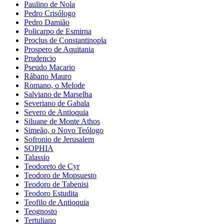
Paulino de Nola
Pedro Crisólogo
Pedro Damião
Policarpo de Esmirna
Proclus de Constantinopla
Prospero de Aquitania
Prudencio
Pseudo Macario
Rábano Mauro
Romano, o Melode
Salviano de Marselha
Severiano de Gabala
Severo de Antioquia
Siluane de Monte Athos
Simeão, o Novo Teólogo
Sofronio de Jerusalem
SOPHIA
Talassio
Teodoreto de Cyr
Teodoro de Mopsuesto
Teodoro de Tabenisi
Teodoro Estudita
Teofilo de Antioquia
Teognosto
Tertuliano