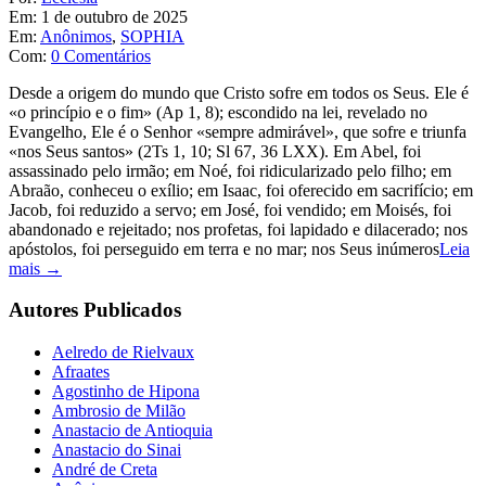
Em:
1 de outubro de 2025
Em:
Anônimos
,
SOPHIA
Com:
0 Comentários
Desde a origem do mundo que Cristo sofre em todos os Seus. Ele é
«o princípio e o fim» (Ap 1, 8); escondido na lei, revelado no
Evangelho, Ele é o Senhor «sempre admirável», que sofre e triunfa
«nos Seus santos» (2Ts 1, 10; Sl 67, 36 LXX). Em Abel, foi
assassinado pelo irmão; em Noé, foi ridicularizado pelo filho; em
Abraão, conheceu o exílio; em Isaac, foi oferecido em sacrifício; em
Jacob, foi reduzido a servo; em José, foi vendido; em Moisés, foi
abandonado e rejeitado; nos profetas, foi lapidado e dilacerado; nos
apóstolos, foi perseguido em terra e no mar; nos Seus inúmeros
Leia
mais →
Autores Publicados
Aelredo de Rielvaux
Afraates
Agostinho de Hipona
Ambrosio de Milão
Anastacio de Antioquia
Anastacio do Sinai
André de Creta