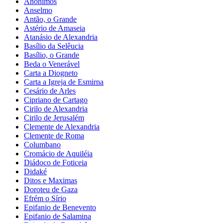
Anônimos
Anselmo
Antão, o Grande
Astério de Amaseia
Atanásio de Alexandria
Basílio da Selêucia
Basílio, o Grande
Beda o Venerável
Carta a Diogneto
Carta a Igreja de Esmirna
Cesário de Arles
Cipriano de Cartago
Cirilo de Alexandria
Cirilo de Jerusalém
Clemente de Alexandria
Clemente de Roma
Columbano
Cromácio de Aquiléia
Diádoco de Foticeia
Didaké
Ditos e Maximas
Doroteu de Gaza
Efrém o Sírio
Epifanio de Benevento
Epifanio de Salamina