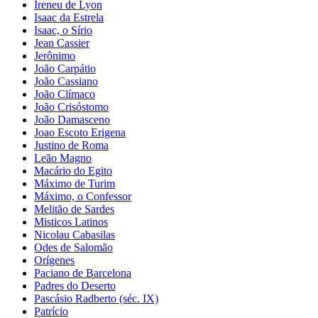
Ireneu de Lyon
Isaac da Estrela
Isaac, o Sírio
Jean Cassier
Jerônimo
João Carpátio
João Cassiano
João Clímaco
João Crisóstomo
João Damasceno
Joao Escoto Erigena
Justino de Roma
Leão Magno
Macário do Egito
Máximo de Turim
Máximo, o Confessor
Melitão de Sardes
Misticos Latinos
Nicolau Cabasilas
Odes de Salomão
Orígenes
Paciano de Barcelona
Padres do Deserto
Pascásio Radberto (séc. IX)
Patrício