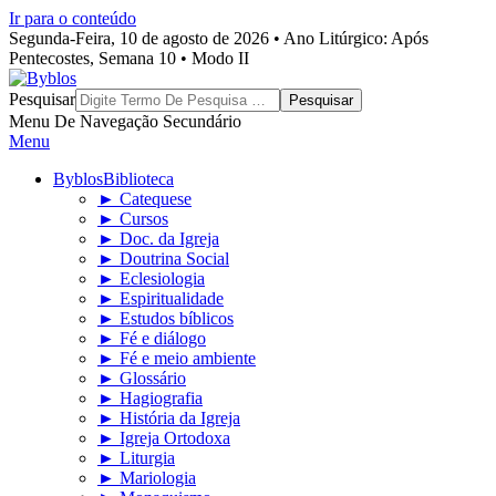
Ir para o conteúdo
Segunda-Feira, 10 de agosto de 2026 • Ano Litúrgico: Após
Pentecostes, Semana 10 • Modo II
Byblos
Pesquisar
Menu De Navegação Secundário
Menu
Byblos
Biblioteca
► Catequese
► Cursos
► Doc. da Igreja
► Doutrina Social
► Eclesiologia
► Espiritualidade
► Estudos bíblicos
► Fé e diálogo
► Fé e meio ambiente
► Glossário
► Hagiografia
► História da Igreja
► Igreja Ortodoxa
► Liturgia
► Mariologia