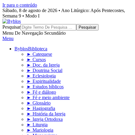
Ir para o conteúdo
Sábado, 8 de agosto de 2026 • Ano Litúrgico: Após Pentecostes,
Semana 9 • Modo I
Byblos
Pesquisar
Menu De Navegação Secundário
Menu
Byblos
Biblioteca
► Catequese
► Cursos
► Doc. da Igreja
► Doutrina Social
► Eclesiologia
► Espiritualidade
► Estudos bíblicos
► Fé e diálogo
► Fé e meio ambiente
► Glossário
► Hagiografia
► História da Igreja
► Igreja Ortodoxa
► Liturgia
► Mariologia