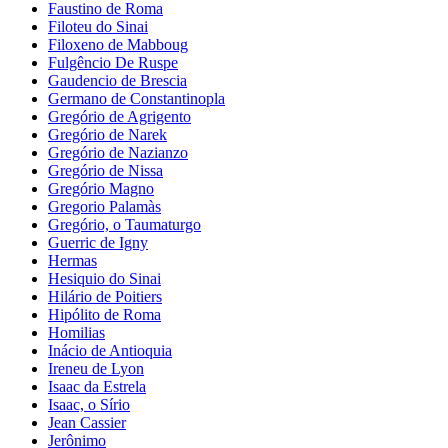
Faustino de Roma
Filoteu do Sinai
Filoxeno de Mabboug
Fulgêncio De Ruspe
Gaudencio de Brescia
Germano de Constantinopla
Gregório de Agrigento
Gregório de Narek
Gregório de Nazianzo
Gregório de Nissa
Gregório Magno
Gregorio Palamàs
Gregório, o Taumaturgo
Guerric de Igny
Hermas
Hesiquio do Sinai
Hilário de Poitiers
Hipólito de Roma
Homilias
Inácio de Antioquia
Ireneu de Lyon
Isaac da Estrela
Isaac, o Sírio
Jean Cassier
Jerônimo