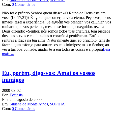
Com:
0 Comentários
Não foi o próprio Senhor quem disse: «O Reino de Deus está em
vós» (Lc 17,21)? É agora que começa a vida eterna. Peço-vos, meus
irmãos, fazei a experiência! Se alguém vos ofender, vos caluniar, vos
roubar o que vos pertence, mesmo se for um perseguidor, rezai a
Deus dizendo: «Senhor, nós somos todos tuas criaturas, tem piedade
dos teus servos e conduz-lhes o coração à penitência». Então,
sentirás a graça na tua alma. Naturalmente que, ao princípio, tens de
fazer algum esforço para amares os teus inimigos; mas o Senhor, ao
ver a tua boa vontade, ajudar-te-á em todas as coisas e a própria
Leia
mais →
Eu, porém, digo-vos: Amai os vossos
inimigos
2009-08-02
Por:
Ecclesia
Em:
2 de agosto de 2009
Em:
Siluane de Monte Athos
,
SOPHIA
Com:
0 Comentários