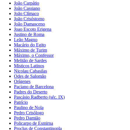
João Carpátio
João Cassiano
João Clímaco
João Crisóstomo
João Damasceno
Joao Escoto Erigena
Justino de Roma
Leão Magno
Macário do Egito
Máximo de Turim
Máximo, o Confessor
Melitão de Sardes
Misticos Latinos
Nicolau Cabasilas
Odes de Salomão
Orígenes
Paciano de Barcelona
Padres do Deserto
Pascásio Radberto (séc. IX)
Patrício
Paulino de Nola
Pedro Crisólogo
Pedro Damião
Policarpo de Esmirna
Proclus de Constantinopla