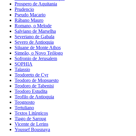
Prospero de Aquitania
Prudencio
Pseudo Macario
Rábano Mauro
Romano, o Melode
Salviano de Marselha
Severiano de Gabala
Severo de Antioquia
Siluane de Monte Athos
Simeão, o Novo Teólogo
Sofronio de Jerusalem
SOPHIA
Talassio
Teodoreto de Cyr
Teodoro de Mopsuesto
Teodoro de Tabenisi
Teodoro Estudita
Teofilo de Antioquia
Teognosto
Tertuliano
Textos Litúrgicos
Tiago de Saroug
Vicente de Lerins
Youssef Bousnaya