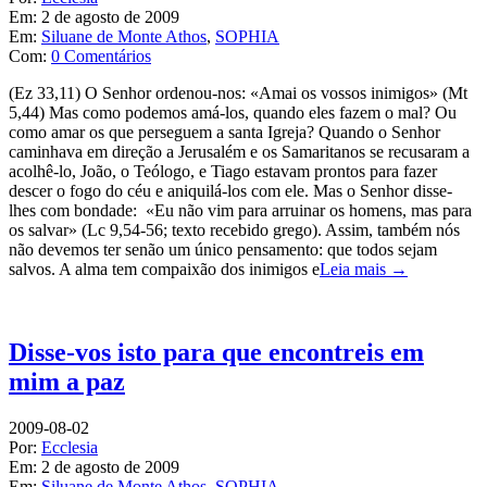
Em:
2 de agosto de 2009
Em:
Siluane de Monte Athos
,
SOPHIA
Com:
0 Comentários
(Ez 33,11) O Senhor ordenou-nos: «Amai os vossos inimigos» (Mt
5,44) Mas como podemos amá-los, quando eles fazem o mal? Ou
como amar os que perseguem a santa Igreja? Quando o Senhor
caminhava em direção a Jerusalém e os Samaritanos se recusaram a
acolhê-lo, João, o Teólogo, e Tiago estavam prontos para fazer
descer o fogo do céu e aniquilá-los com ele. Mas o Senhor disse-
lhes com bondade: «Eu não vim para arruinar os homens, mas para
os salvar» (Lc 9,54-56; texto recebido grego). Assim, também nós
não devemos ter senão um único pensamento: que todos sejam
salvos. A alma tem compaixão dos inimigos e
Leia mais →
Disse-vos isto para que encontreis em
mim a paz
2009-08-02
Por:
Ecclesia
Em:
2 de agosto de 2009
Em:
Siluane de Monte Athos
,
SOPHIA