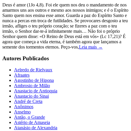
Deus é amor (1Jo 4,8). Foi ele quem nos deu o mandamento de nos
amarmos uns aos outros e mesmo aos nossos inimigos; e é o Espírito
Santo quem nos ensina esse amor. Guarda a paz do Espírito Santo e
nunca a percas em troca de futilidades. Se provocares desgosto a teu
irmão, afliges o teu próprio coração; se fizeres a paz com o teu
irmão, o Senhor dar-te-á infinitamente mais… Não foi o próprio
Senhor quem disse: «O Reino de Deus está em vós» (Lc 17,21)? É
agora que começa a vida eterna, é também agora que lançamos a
semente dos tormentos eternos. Peço-vos,
Leia mais →
Autores Publicados
Aelredo de Rielvaux
Afraates
Agostinho de Hipona
Ambrosio de Milão
Anastacio de Antioquia
Anastacio do Sinai
André de Creta
Anônimos
Anselmo
Antão, o Grande
Astério de Amaseia
Atanásio de Alexandria