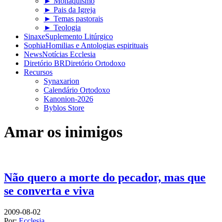
► Monaquismo
► Pais da Igreja
► Temas pastorais
► Teologia
Sinaxe
Suplemento Litúrgico
Sophia
Homilias e Antologias espirituais
News
Notícias Ecclesia
Diretório BR
Diretório Ortodoxo
Recursos
Synaxarion
Calendário Ortodoxo
Kanonion-2026
Byblos Store
Amar os inimigos
Não quero a morte do pecador, mas que
se converta e viva
2009-08-02
Por:
Ecclesia