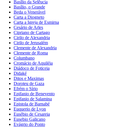
Basílio da Selêucia
Basílio, o Grande
Beda o Venerável
Carta a Diogneto
Carta a Igreja de Esmirna
Cesário de Arles
Cipriano de Cartago
Cirilo de Alexandria
Cirilo de Jerusalém
Clemente de Alexandria
Clemente de Roma
Columbano
Cromácio de Aquiléia
Diádoco de Foticeia
Didaké
Ditos e Maximas
Doroteu de Gaza
Efrém o Sírio
Epifanio de Benevento
Epifanio de Salamina
Epistola de Barnabé
Euquerio de Lyon
Eusébio de Cesareia
Eusebio Galicano
Evágrio do Ponto