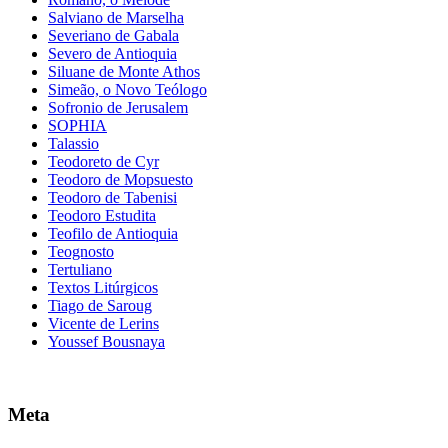
Salviano de Marselha
Severiano de Gabala
Severo de Antioquia
Siluane de Monte Athos
Simeão, o Novo Teólogo
Sofronio de Jerusalem
SOPHIA
Talassio
Teodoreto de Cyr
Teodoro de Mopsuesto
Teodoro de Tabenisi
Teodoro Estudita
Teofilo de Antioquia
Teognosto
Tertuliano
Textos Litúrgicos
Tiago de Saroug
Vicente de Lerins
Youssef Bousnaya
Meta