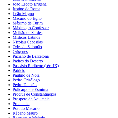
Joao Escoto Erigena
Justino de Roma
Leão Magno
Macário do Egito
Máximo de Turim
Máximo, o Confessor
Melitão de Sardes
Misticos Latinos
Nicolau Cabasilas
Odes de Salomão
Orígenes
Paciano de Barcelona
Padres do Deserto
Pascásio Radberto (séc. IX)
Patrício
Paulino de Nola
Pedro Crisólogo
Pedro Damião
Policarpo de Esmirna
Proclus de Constantinopla
Prospero de Aquitania
Prudencio
Pseudo Macario
Rábano Mauro
Romano, o Melode