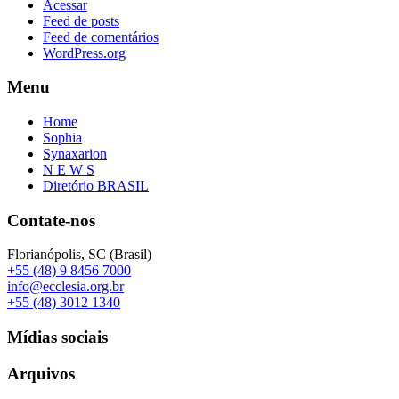
Acessar
Feed de posts
Feed de comentários
WordPress.org
Menu
Home
Sophia
Synaxarion
N E W S
Diretório BRASIL
Contate-nos
Florianópolis, SC (Brasil)
+55 (48) 9 8456 7000
info@ecclesia.org.br
+55 (48) 3012 1340
Mídias sociais
Arquivos