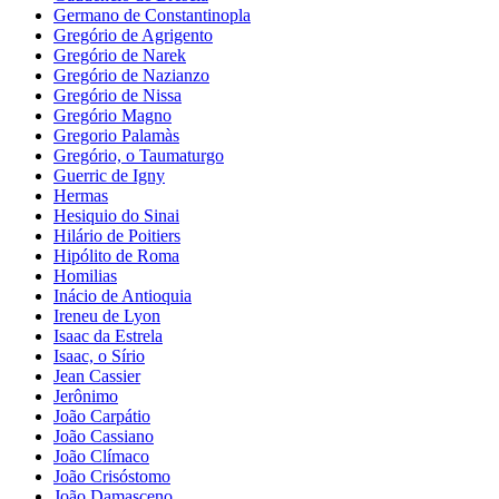
Germano de Constantinopla
Gregório de Agrigento
Gregório de Narek
Gregório de Nazianzo
Gregório de Nissa
Gregório Magno
Gregorio Palamàs
Gregório, o Taumaturgo
Guerric de Igny
Hermas
Hesiquio do Sinai
Hilário de Poitiers
Hipólito de Roma
Homilias
Inácio de Antioquia
Ireneu de Lyon
Isaac da Estrela
Isaac, o Sírio
Jean Cassier
Jerônimo
João Carpátio
João Cassiano
João Clímaco
João Crisóstomo
João Damasceno