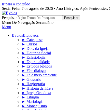
Ir para o conteúdo
Sexta-Feira, 7 de agosto de 2026 • Ano Litúrgico: Após Pentecostes
Byblos
Pesquisar
Menu De Navegação Secundário
Menu
Byblos
Biblioteca
► Catequese
► Cursos
► Doc. da Igreja
► Doutrina Social
► Eclesiologia
► Espiritualidade
► Estudos bíblicos
► Fé e diálogo
► Fé e meio ambiente
► Glossário
► Hagiografia
► História da Igreja
► Igreja Ortodoxa
► Liturgia
► Mariologia
► Monaquismo