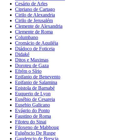
Cesário de Arles
Cipriano de Cartago
Cirilo de Alexandria
Cirilo de Jerusalém
Clemente de Alexandria
Clemente de Roma
Columbano
Cromácio de Aquiléia
Diádoco de Foticeia
Didaké
Ditos e Maximas
Doroteu de Gaza
Efrém o Sírio
Epifanio de Benevento
Epifanio de Salamina
Epistola de Barnabé
Euquerio de Lyon
Eusébio de Cesareia
Eusebio Galicano
Evágrio do Ponto
Faustino de Roma
Filoteu do Sinai
Filoxeno de Mabboug
Fulgêncio De Ruspe
Gaudencio de Brescia