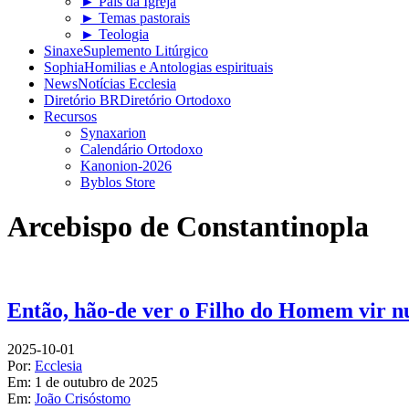
► Pais da Igreja
► Temas pastorais
► Teologia
Sinaxe
Suplemento Litúrgico
Sophia
Homilias e Antologias espirituais
News
Notícias Ecclesia
Diretório BR
Diretório Ortodoxo
Recursos
Synaxarion
Calendário Ortodoxo
Kanonion-2026
Byblos Store
Arcebispo de Constantinopla
Então, hão-de ver o Filho do Homem vir
2025-10-01
Por:
Ecclesia
Em:
1 de outubro de 2025
Em:
João Crisóstomo