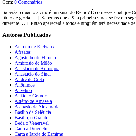
Com:
0 Comentários
Saberás o quanto a cruz é um sinal do Reino? É com esse sinal que Cr
título de glória […]. Sabemos que a Sua primeira vinda se fez em segr
diferente […]. Então aparecerá a todos e ninguém terá necessidade de
Autores Publicados
Aelredo de Rielvaux
Afraates
Agostinho de Hipona
Ambrosio de Milão
Anastacio de Antioquia
Anastacio do Sinai
André de Creta
Anônimos
Anselmo
Antão, o Grande
Astério de Amaseia
Atanásio de Alexandria
Basílio da Selêucia
Basílio, o Grande
Beda o Venerável
Carta a Diogneto
Carta a Igreja de Esmirna