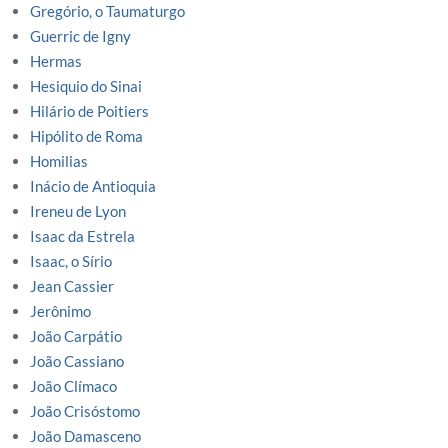
Gregório, o Taumaturgo
Guerric de Igny
Hermas
Hesiquio do Sinai
Hilário de Poitiers
Hipólito de Roma
Homilias
Inácio de Antioquia
Ireneu de Lyon
Isaac da Estrela
Isaac, o Sírio
Jean Cassier
Jerônimo
João Carpátio
João Cassiano
João Clímaco
João Crisóstomo
João Damasceno