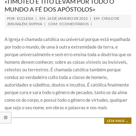
«TIMÓTEO E TITO LEVAM POR TODO O
MUNDO A FÉ DOS APÓSTOLOS»
POR:
ECCLESIA
EM:
26 DE JANEIRO DE 2012
EM:
CIRILO DE
JERUSALÉM
,
SOPHIA
COM:
0 COMENTÁRIOS
A Igreja é chamada católica ou universal porque está espalhada
por todo o mundo, de uma à outra extremidade da terra, e
porque universalmente e sem erro ensina toda a doutrina que os
homens devem conhecer, sobre as coisas visíveis ou invisíveis,
celestes ou terrestres. É chamada católica também porque
conduz ao verdadeiro culto toda a classe de homens,
autoridades e súbditos, doutos e incultos. É católica finalmente
porque cura e sara todo o gênero de pecados, tanto os da alma
como os do corpo, e possui todo o gênero de virtudes, qualquer
que seja o seu nome, em obras e palavras e nos mais
LEIA MAIS →