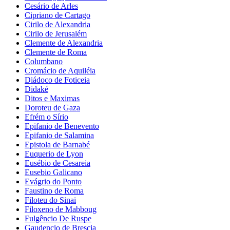
Cesário de Arles
Cipriano de Cartago
Cirilo de Alexandria
Cirilo de Jerusalém
Clemente de Alexandria
Clemente de Roma
Columbano
Cromácio de Aquiléia
Diádoco de Foticeia
Didaké
Ditos e Maximas
Doroteu de Gaza
Efrém o Sírio
Epifanio de Benevento
Epifanio de Salamina
Epistola de Barnabé
Euquerio de Lyon
Eusébio de Cesareia
Eusebio Galicano
Evágrio do Ponto
Faustino de Roma
Filoteu do Sinai
Filoxeno de Mabboug
Fulgêncio De Ruspe
Gaudencio de Brescia