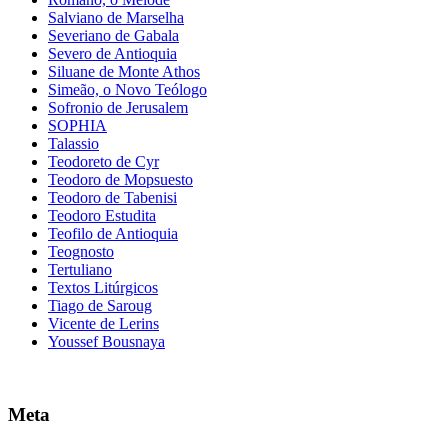
Salviano de Marselha
Severiano de Gabala
Severo de Antioquia
Siluane de Monte Athos
Simeão, o Novo Teólogo
Sofronio de Jerusalem
SOPHIA
Talassio
Teodoreto de Cyr
Teodoro de Mopsuesto
Teodoro de Tabenisi
Teodoro Estudita
Teofilo de Antioquia
Teognosto
Tertuliano
Textos Litúrgicos
Tiago de Saroug
Vicente de Lerins
Youssef Bousnaya
Meta