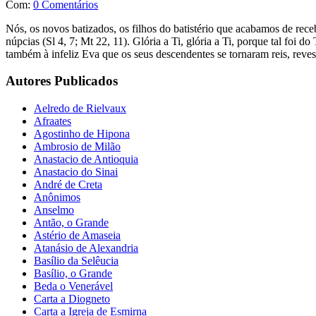
Com:
0 Comentários
Nós, os novos batizados, os filhos do batistério que acabamos de rec
núpcias (Sl 4, 7; Mt 22, 11). Glória a Ti, glória a Ti, porque tal fo
também à infeliz Eva que os seus descendentes se tornaram reis, reves
Autores Publicados
Aelredo de Rielvaux
Afraates
Agostinho de Hipona
Ambrosio de Milão
Anastacio de Antioquia
Anastacio do Sinai
André de Creta
Anônimos
Anselmo
Antão, o Grande
Astério de Amaseia
Atanásio de Alexandria
Basílio da Selêucia
Basílio, o Grande
Beda o Venerável
Carta a Diogneto
Carta a Igreja de Esmirna