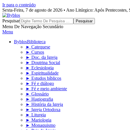
Ir para o conteúdo
Sexta-Feira, 7 de agosto de 2026 • Ano Litúrgico: Após Pentecostes
Byblos
Pesquisar
Menu De Navegação Secundário
Menu
Byblos
Biblioteca
► Catequese
► Cursos
► Doc. da Igreja
► Doutrina Social
► Eclesiologia
► Espiritualidade
► Estudos bíblicos
► Fé e diálogo
► Fé e meio ambiente
► Glossário
► Hagiografia
► História da Igreja
► Igreja Ortodoxa
► Liturgia
► Mariologia
► Monaquismo