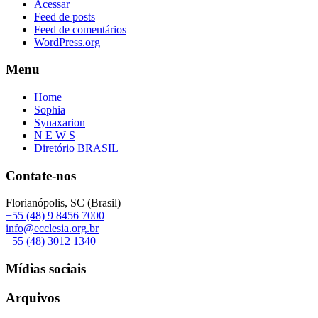
Acessar
Feed de posts
Feed de comentários
WordPress.org
Menu
Home
Sophia
Synaxarion
N E W S
Diretório BRASIL
Contate-nos
Florianópolis, SC (Brasil)
+55 (48) 9 8456 7000
info@ecclesia.org.br
+55 (48) 3012 1340
Mídias sociais
Arquivos