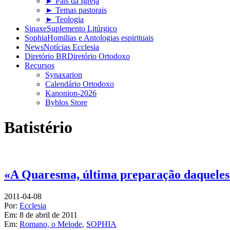
► Pais da Igreja
► Temas pastorais
► Teologia
Sinaxe
Suplemento Litúrgico
Sophia
Homilias e Antologias espirituais
News
Notícias Ecclesia
Diretório BR
Diretório Ortodoxo
Recursos
Synaxarion
Calendário Ortodoxo
Kanonion-2026
Byblos Store
Batistério
«A Quaresma, última preparação daqueles 
2011-04-08
Por:
Ecclesia
Em:
8 de abril de 2011
Em:
Romano, o Melode
,
SOPHIA