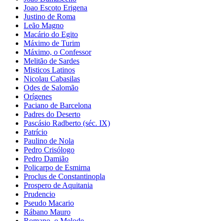
Joao Escoto Erigena
Justino de Roma
Leão Magno
Macário do Egito
Máximo de Turim
Máximo, o Confessor
Melitão de Sardes
Misticos Latinos
Nicolau Cabasilas
Odes de Salomão
Orígenes
Paciano de Barcelona
Padres do Deserto
Pascásio Radberto (séc. IX)
Patrício
Paulino de Nola
Pedro Crisólogo
Pedro Damião
Policarpo de Esmirna
Proclus de Constantinopla
Prospero de Aquitania
Prudencio
Pseudo Macario
Rábano Mauro
Romano, o Melode