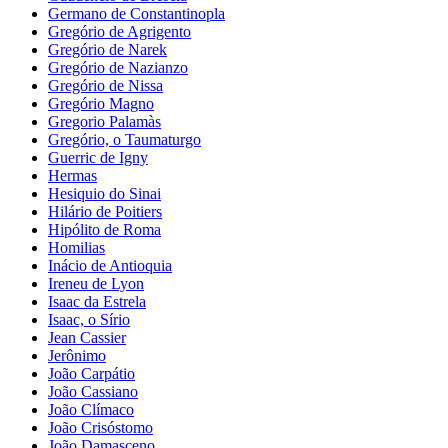
Germano de Constantinopla
Gregório de Agrigento
Gregório de Narek
Gregório de Nazianzo
Gregório de Nissa
Gregório Magno
Gregorio Palamàs
Gregório, o Taumaturgo
Guerric de Igny
Hermas
Hesiquio do Sinai
Hilário de Poitiers
Hipólito de Roma
Homilias
Inácio de Antioquia
Ireneu de Lyon
Isaac da Estrela
Isaac, o Sírio
Jean Cassier
Jerônimo
João Carpátio
João Cassiano
João Clímaco
João Crisóstomo
João Damasceno