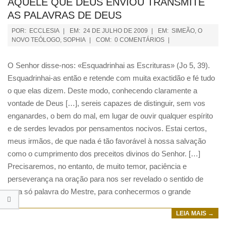
AQUELE QUE DEUS ENVIOU TRANSMITE
AS PALAVRAS DE DEUS
POR:
ECCLESIA
EM:
24 DE JULHO DE 2009
EM:
SIMEÃO, O
NOVO TEÓLOGO
,
SOPHIA
COM:
0 COMENTÁRIOS
O Senhor disse-nos: «Esquadrinhai as Escrituras» (Jo 5, 39).
Esquadrinhai-as então e retende com muita exactidão e fé tudo
o que elas dizem. Deste modo, conhecendo claramente a
vontade de Deus […], sereis capazes de distinguir, sem vos
enganardes, o bem do mal, em lugar de ouvir qualquer espírito
e de serdes levados por pensamentos nocivos. Estai certos,
meus irmãos, de que nada é tão favorável à nossa salvação
como o cumprimento dos preceitos divinos do Senhor. […]
Precisaremos, no entanto, de muito temor, paciência e
perseverança na oração para nos ser revelado o sentido de
uma só palavra do Mestre, para conhecermos o grande
LEIA MAIS →