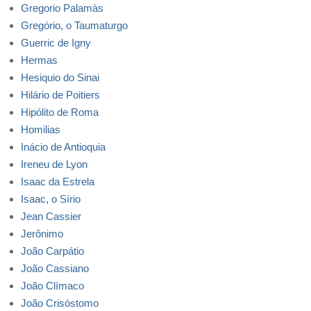
Gregorio Palamàs
Gregório, o Taumaturgo
Guerric de Igny
Hermas
Hesiquio do Sinai
Hilário de Poitiers
Hipólito de Roma
Homilias
Inácio de Antioquia
Ireneu de Lyon
Isaac da Estrela
Isaac, o Sírio
Jean Cassier
Jerônimo
João Carpátio
João Cassiano
João Clímaco
João Crisóstomo