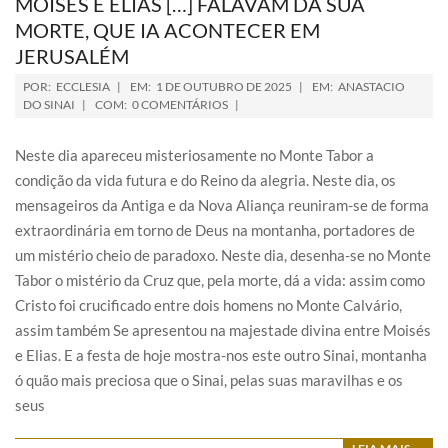
MOISÉS E ELIAS […] FALAVAM DA SUA
MORTE, QUE IA ACONTECER EM
JERUSALÉM
POR:
ECCLESIA
EM:
1 DE OUTUBRO DE 2025
EM:
ANASTACIO
DO SINAI
COM:
0 COMENTÁRIOS
Neste dia apareceu misteriosamente no Monte Tabor a
condição da vida futura e do Reino da alegria. Neste dia, os
mensageiros da Antiga e da Nova Aliança reuniram-se de forma
extraordinária em torno de Deus na montanha, portadores de
um mistério cheio de paradoxo. Neste dia, desenha-se no Monte
Tabor o mistério da Cruz que, pela morte, dá a vida: assim como
Cristo foi crucificado entre dois homens no Monte Calvário,
assim também Se apresentou na majestade divina entre Moisés
e Elias. E a festa de hoje mostra-nos este outro Sinai, montanha
ó quão mais preciosa que o Sinai, pelas suas maravilhas e os
seus