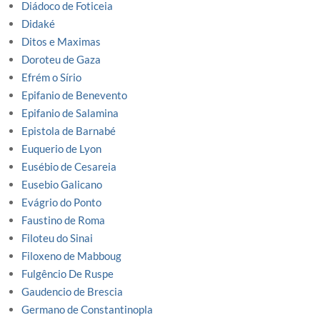
Diádoco de Foticeia
Didaké
Ditos e Maximas
Doroteu de Gaza
Efrém o Sírio
Epifanio de Benevento
Epifanio de Salamina
Epistola de Barnabé
Euquerio de Lyon
Eusébio de Cesareia
Eusebio Galicano
Evágrio do Ponto
Faustino de Roma
Filoteu do Sinai
Filoxeno de Mabboug
Fulgêncio De Ruspe
Gaudencio de Brescia
Germano de Constantinopla