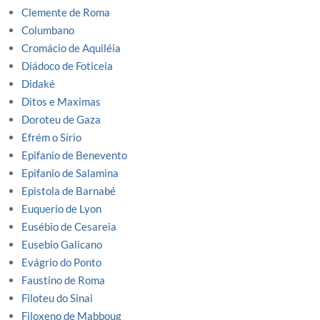
Clemente de Roma
Columbano
Cromácio de Aquiléia
Diádoco de Foticeia
Didaké
Ditos e Maximas
Doroteu de Gaza
Efrém o Sírio
Epifanio de Benevento
Epifanio de Salamina
Epistola de Barnabé
Euquerio de Lyon
Eusébio de Cesareia
Eusebio Galicano
Evágrio do Ponto
Faustino de Roma
Filoteu do Sinai
Filoxeno de Mabboug