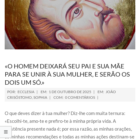
«O HOMEM DEIXARÁ SEU PAI E SUA MÃE
PARA SE UNIR À SUA MULHER, E SERÃO OS
DOIS UM SÓ.»
POR:
ECCLESIA
EM:
1 DE OUTUBRO DE 2025
EM:
JOÃO
CRISÓSTOMO
,
SOPHIA
COM:
0 COMENTÁRIOS
O que deves dizer à tua mulher? Diz-lhe com muita ternura:
«Escolhi-te, amo-te e prefiro-te à minha própria vida. A
existência presente nada é; por essa razão, as minhas orações,
as minhas recomendações e todas as minhas ações destinam-se