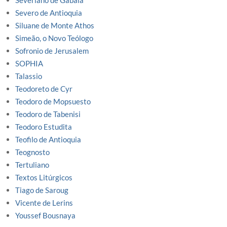
Severiano de Gabala
Severo de Antioquia
Siluane de Monte Athos
Simeão, o Novo Teólogo
Sofronio de Jerusalem
SOPHIA
Talassio
Teodoreto de Cyr
Teodoro de Mopsuesto
Teodoro de Tabenisi
Teodoro Estudita
Teofilo de Antioquia
Teognosto
Tertuliano
Textos Litúrgicos
Tiago de Saroug
Vicente de Lerins
Youssef Bousnaya