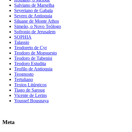
Salviano de Marselha
Severiano de Gabala
Severo de Antioquia
Siluane de Monte Athos
Simeão, o Novo Teólogo
Sofronio de Jerusalem
SOPHIA
Talassio
Teodoreto de Cyr
Teodoro de Mopsuesto
Teodoro de Tabenisi
Teodoro Estudita
Teofilo de Antioquia
Teognosto
Tertuliano
Textos Litúrgicos
Tiago de Saroug
Vicente de Lerins
Youssef Bousnaya
Meta