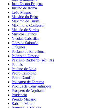
Joao Escoto Erigena
Justino de Roma
Leão Magno
Macário do Egito
Máximo de Turim
Máximo, o Confessor
Melitão de Sardes
Misticos Latinos
Nicolau Cabasilas
Odes de Salomão
Orígenes
Paciano de Barcelona
Padres do Deserto
Pascásio Radberto (séc. IX)
Patrício
Paulino de Nola
Pedro Crisólogo
Pedro Damião
Policarpo de Esmirna
Proclus de Constantinopla
Prospero de Aquitania
Prudencio
Pseudo Macario
Rábano Mauro
Romano, o Melode