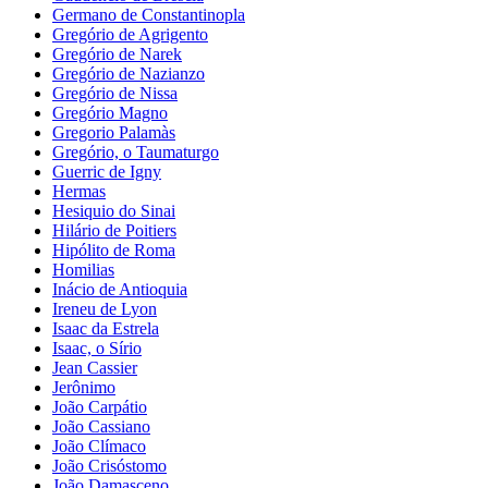
Germano de Constantinopla
Gregório de Agrigento
Gregório de Narek
Gregório de Nazianzo
Gregório de Nissa
Gregório Magno
Gregorio Palamàs
Gregório, o Taumaturgo
Guerric de Igny
Hermas
Hesiquio do Sinai
Hilário de Poitiers
Hipólito de Roma
Homilias
Inácio de Antioquia
Ireneu de Lyon
Isaac da Estrela
Isaac, o Sírio
Jean Cassier
Jerônimo
João Carpátio
João Cassiano
João Clímaco
João Crisóstomo
João Damasceno