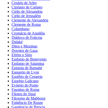
Cesário de Arles
Cipriano de Cartago
Cirilo de Alexandria
Cirilo de Jerusalém
Clemente de Alexandria
Clemente de Roma
Columbano
Cromácio de Aquiléia
Diádoco de Foticeia
Didaké
Ditos e Maximas
Doroteu de Gaza
Efrém o Sírio
Epifanio de Benevento
Epifanio de Salamina
Epistola de Barnabé
Euquerio de Lyon
Eusébio de Cesareia
Eusebio Galicano
Evágrio do Ponto
Faustino de Roma
Filoteu do Sinai
Filoxeno de Mabboug
Fulgêncio De Ruspe
Gaudencio de Brescia