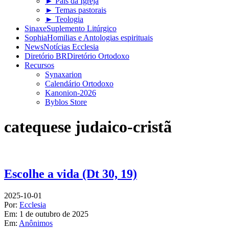
► Pais da Igreja
► Temas pastorais
► Teologia
Sinaxe
Suplemento Litúrgico
Sophia
Homilias e Antologias espirituais
News
Notícias Ecclesia
Diretório BR
Diretório Ortodoxo
Recursos
Synaxarion
Calendário Ortodoxo
Kanonion-2026
Byblos Store
catequese judaico-cristã
Escolhe a vida (Dt 30, 19)
2025-10-01
Por:
Ecclesia
Em:
1 de outubro de 2025
Em:
Anônimos