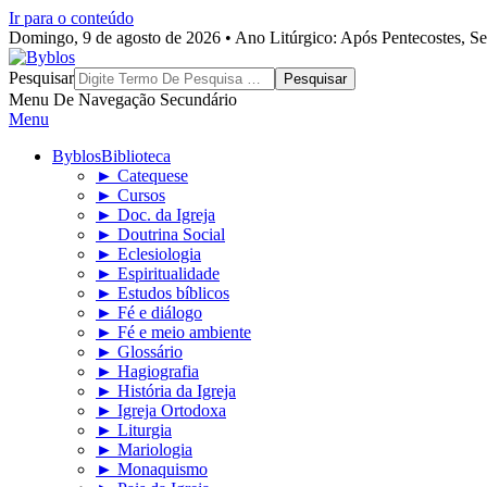
Ir para o conteúdo
Domingo, 9 de agosto de 2026 • Ano Litúrgico: Após Pentecostes, S
Byblos
Pesquisar
Menu De Navegação Secundário
Menu
Byblos
Biblioteca
► Catequese
► Cursos
► Doc. da Igreja
► Doutrina Social
► Eclesiologia
► Espiritualidade
► Estudos bíblicos
► Fé e diálogo
► Fé e meio ambiente
► Glossário
► Hagiografia
► História da Igreja
► Igreja Ortodoxa
► Liturgia
► Mariologia
► Monaquismo