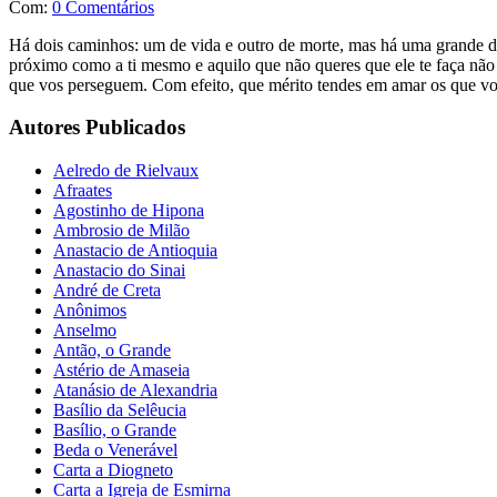
Com:
0 Comentários
Há dois caminhos: um de vida e outro de morte, mas há uma grande dif
próximo como a ti mesmo e aquilo que não queres que ele te faça não o
que vos perseguem. Com efeito, que mérito tendes em amar os que 
Autores Publicados
Aelredo de Rielvaux
Afraates
Agostinho de Hipona
Ambrosio de Milão
Anastacio de Antioquia
Anastacio do Sinai
André de Creta
Anônimos
Anselmo
Antão, o Grande
Astério de Amaseia
Atanásio de Alexandria
Basílio da Selêucia
Basílio, o Grande
Beda o Venerável
Carta a Diogneto
Carta a Igreja de Esmirna