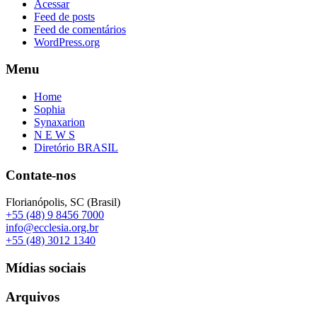
Acessar
Feed de posts
Feed de comentários
WordPress.org
Menu
Home
Sophia
Synaxarion
N E W S
Diretório BRASIL
Contate-nos
Florianópolis, SC (Brasil)
+55 (48) 9 8456 7000
info@ecclesia.org.br
+55 (48) 3012 1340
Mídias sociais
Arquivos