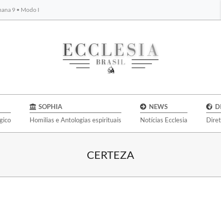
emana 9 • Modo I
BYBLOS
SOPHIA
NEWS
D
gico
Homilias e Antologias espirituais
Notícias Ecclesia
Dire
CERTEZA