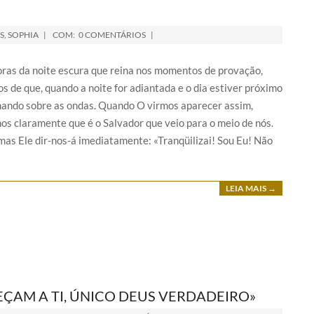
S
,
SOPHIA
COM:
0 COMENTÁRIOS
ras da noite escura que reina nos momentos de provação,
 de que, quando a noite for adiantada e o dia estiver próximo
inhando sobre as ondas. Quando O virmos aparecer assim,
 claramente que é o Salvador que veio para o meio de nós.
as Ele dir-nos-á imediatamente: «Tranqüilizai! Sou Eu! Não
LEIA MAIS →
EÇAM A TI, ÚNICO DEUS VERDADEIRO»