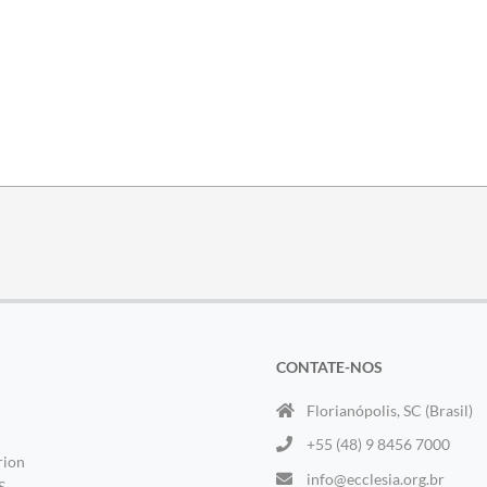
CONTATE-NOS
Florianópolis, SC (Brasil)
+55 (48) 9 8456 7000
rion
info@ecclesia.org.br
S