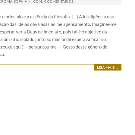
E ROMA
,
SOPHIA
COM:
0 COMENTÁRIOS
 princípio e a essência da filosofia. […] A inteligência das
lação das idéias dava asas ao meu pensamento. Imaginei-me
sperar ver a Deus de imediato, pois tal é o objetivo da
 a um sítio isolado junto ao mar, onde esperava ficar só,
trouxe aqui? ─ perguntou-me. ─ Gosto deste gênero de
ca.
LEIA MAIS →