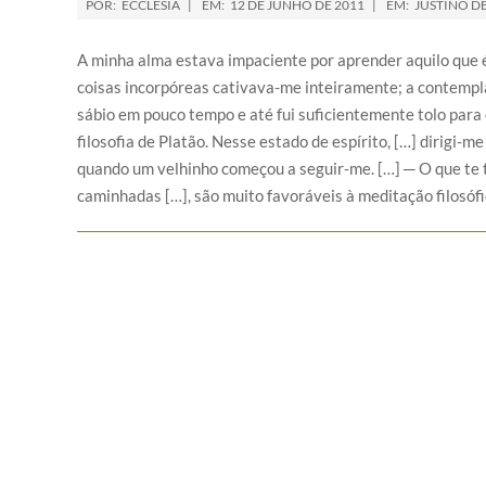
POR:
ECCLESIA
EM:
12 DE JUNHO DE 2011
EM:
JUSTINO D
A minha alma estava impaciente por aprender aquilo que é o
coisas incorpóreas cativava-me inteiramente; a contemp
sábio em pouco tempo e até fui suficientemente tolo para e
filosofia de Platão. Nesse estado de espírito, […] dirigi-me
quando um velhinho começou a seguir-me. […] ─ O que te 
caminhadas […], são muito favoráveis à meditação filosófi