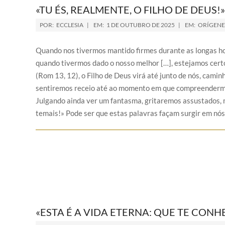
«TU ÉS, REALMENTE, O FILHO DE DEUS!»
POR:
ECCLESIA
EM:
1 DE OUTUBRO DE 2025
EM:
ORÍGENE
Quando nos tivermos mantido firmes durante as longas ho
quando tivermos dado o nosso melhor […], estejamos certos
(Rom 13, 12), o Filho de Deus virá até junto de nós, cam
sentiremos receio até ao momento em que compreendermos
Julgando ainda ver um fantasma, gritaremos assustados, m
temais!» Pode ser que estas palavras façam surgir em nós
«ESTA É A VIDA ETERNA: QUE TE CONH