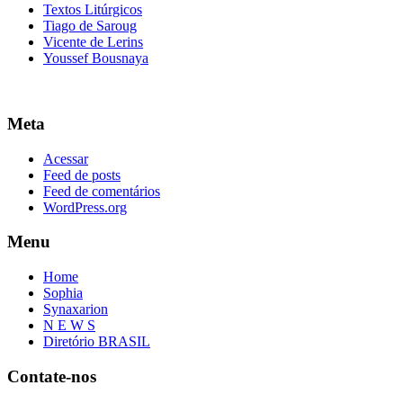
Textos Litúrgicos
Tiago de Saroug
Vicente de Lerins
Youssef Bousnaya
Meta
Acessar
Feed de posts
Feed de comentários
WordPress.org
Menu
Home
Sophia
Synaxarion
N E W S
Diretório BRASIL
Contate-nos