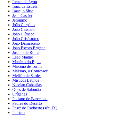
Ireneu de Lyon
Isaac da Estrela
Isaac, o Sírio
Jean Cassier
Jerônimo
João Carpátio
João Cassiano
João Clímaco
João Crisóstomo
João Damasceno
Joao Escoto Erigena
Justino de Roma
Leão Magno
Macário do Egito
Máximo de Turim
Máximo, o Confessor
Melitão de Sardes
Misticos Latinos
Nicolau Cabasilas
Odes de Salomão
Orígenes
Paciano de Barcelona
Padres do Deserto
Pascásio Radberto (séc. IX)
Patrício