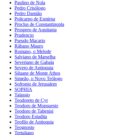
Paulino de Nola
Pedro Crisólogo
Pedro Damião
Policarpo de Esmirna
Proclus de Constantinopla
Prospero de Aquitania
Prudencio
Pseudo Macario
Rábano Mauro
Romano, o Melode
Salviano de Marselha
Severiano de Gabala
Severo de Antioquia
Siluane de Monte Athos
Simeão, o Novo Teólogo
Sofronio de Jerusalem
SOPHIA
Talassio
Teodoreto de Cyr
Teodoro de Mopsuesto
Teodoro de Tabenisi
Teodoro Estudita
Teofilo de Antioquia
Teognosto
Tertuliano