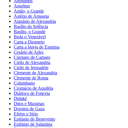
Anônimos
Anselmo
Antão, o Grande
Astério de Amaseia
Atanásio de Alexandria
Basílio da Selêucia
Basílio, o Grande
Beda o Venerável
Carta a Diogneto
Carta a Igreja de Esmirna
Cesário de Arles
Cipriano de Cartago
Cirilo de Alexandria
Cirilo de Jerusalém
Clemente de Alexandria
Clemente de Roma
Columbano
Cromácio de Aquiléia
Diádoco de Foticeia
Didaké
Ditos e Maximas
Doroteu de Gaza
Efrém o Sírio
Epifanio de Benevento
Epifanio de Salamina