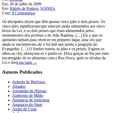
Em:
26 de julho de 2009
Em:
Hilário de Poitiers
,
SOPHIA
Com:
0 Comentários
Os discípulos dizem que têm apenas cinco pães e dois peixes. Os
cinco pães significavam que estavam ainda submetidos aos cinco
livros da Lei, e os dois peixes que eram alimentados pelos
ensinamentos dos profetas e de João Baptista. […] Eis o que os
apóstolos tinham para oferecer em primeiro lugar, uma vez que
ainda se encontravam ali; e foi dali que partiu a pregação do
Evangelho. […] O Senhor tomou os pães e os peixes. Ergueu os
olhos ao céu, abençoou-os e partiu-os. Dava graças ao Pai por estar
encarregado de os alimentar com a Boa Nova, após os séculos da
Lei e dos
Leia mais →
Autores Publicados
Aelredo de Rielvaux
Afraates
Agostinho de Hipona
Ambrosio de Milão
Anastacio de Antioquia
Anastacio do Sinai
André de Creta