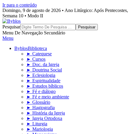
Ir para o conteúdo
Domingo, 9 de agosto de 2026 • Ano Litúrgico: Após Pentecostes,
Semana 10 • Modo II
Byblos
Pesquisar
Menu De Navegação Secundário
Menu
Byblos
Biblioteca
► Catequese
► Cursos
► Doc. da Igreja
► Doutrina Social
► Eclesiologia
► Espiritualidade
► Estudos bíblicos
► Fé e diálogo
► Fé e meio ambiente
► Glossário
► Hagiografia
► História da Igreja
► Igreja Ortodoxa
► Liturgia
► Mariologia