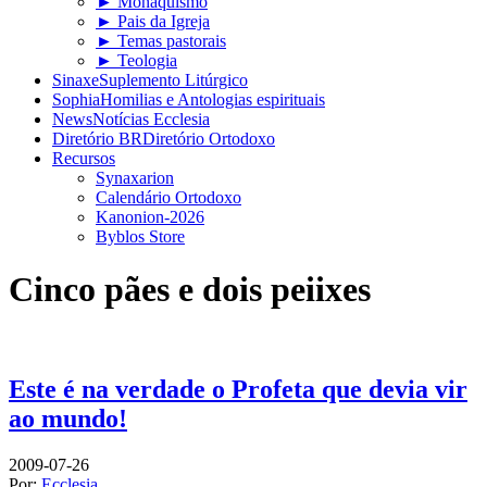
► Monaquismo
► Pais da Igreja
► Temas pastorais
► Teologia
Sinaxe
Suplemento Litúrgico
Sophia
Homilias e Antologias espirituais
News
Notícias Ecclesia
Diretório BR
Diretório Ortodoxo
Recursos
Synaxarion
Calendário Ortodoxo
Kanonion-2026
Byblos Store
Cinco pães e dois peiixes
Este é na verdade o Profeta que devia vir
ao mundo!
2009-07-26
Por:
Ecclesia