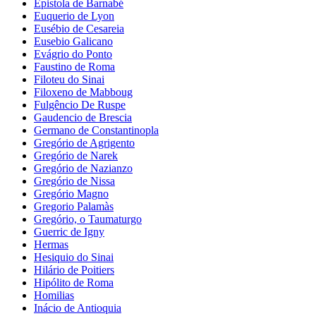
Epistola de Barnabé
Euquerio de Lyon
Eusébio de Cesareia
Eusebio Galicano
Evágrio do Ponto
Faustino de Roma
Filoteu do Sinai
Filoxeno de Mabboug
Fulgêncio De Ruspe
Gaudencio de Brescia
Germano de Constantinopla
Gregório de Agrigento
Gregório de Narek
Gregório de Nazianzo
Gregório de Nissa
Gregório Magno
Gregorio Palamàs
Gregório, o Taumaturgo
Guerric de Igny
Hermas
Hesiquio do Sinai
Hilário de Poitiers
Hipólito de Roma
Homilias
Inácio de Antioquia