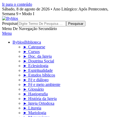
Ir para o conteúdo
Sábado, 8 de agosto de 2026 • Ano Litúrgico: Após Pentecostes,
Semana 9 • Modo I
Byblos
Pesquisar
Menu De Navegação Secundário
Menu
Byblos
Biblioteca
► Catequese
► Cursos
► Doc. da Igreja
► Doutrina Social
► Eclesiologia
► Espiritualidade
► Estudos bíblicos
► Fé e diálogo
► Fé e meio ambiente
► Glossário
► Hagiografia
► História da Igreja
► Igreja Ortodoxa
► Liturgia
► Mariologia