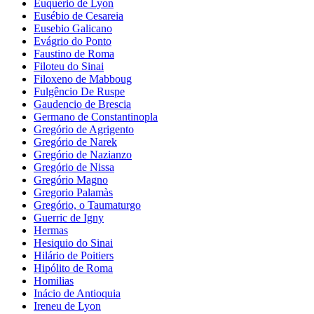
Euquerio de Lyon
Eusébio de Cesareia
Eusebio Galicano
Evágrio do Ponto
Faustino de Roma
Filoteu do Sinai
Filoxeno de Mabboug
Fulgêncio De Ruspe
Gaudencio de Brescia
Germano de Constantinopla
Gregório de Agrigento
Gregório de Narek
Gregório de Nazianzo
Gregório de Nissa
Gregório Magno
Gregorio Palamàs
Gregório, o Taumaturgo
Guerric de Igny
Hermas
Hesiquio do Sinai
Hilário de Poitiers
Hipólito de Roma
Homilias
Inácio de Antioquia
Ireneu de Lyon