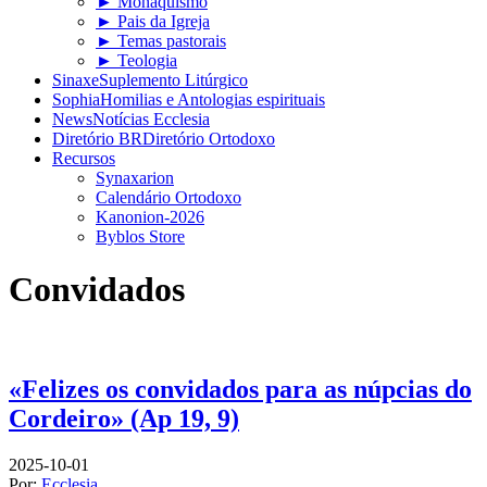
► Monaquismo
► Pais da Igreja
► Temas pastorais
► Teologia
Sinaxe
Suplemento Litúrgico
Sophia
Homilias e Antologias espirituais
News
Notícias Ecclesia
Diretório BR
Diretório Ortodoxo
Recursos
Synaxarion
Calendário Ortodoxo
Kanonion-2026
Byblos Store
Convidados
«Felizes os convidados para as núpcias do
Cordeiro» (Ap 19, 9)
2025-10-01
Por:
Ecclesia