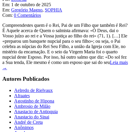
Em:
1 de outubro de 2025
Em:
Gregório Magno
,
SOPHIA
Com:
0 Comentários
Compreendestes quem é o Rei, Pai de um Filho que também é Rei?
É Aquele acerca de Quem o salmista afirmava: «Ó Deus, dai o
Vosso juízo ao rei e a Vossa justiça ao filho do rei» (71, 1). […] Ele
«preparou um banquete nupcial para o seu filho»; ou seja, o Pai
celebra as núpcias do Rei Seu Filho, a união da Igreja com Ele, no
mistério da encarnação. E o seio da Virgem Maria foi o quarto
nupcial deste Esposo. Por isso, há outro salmo que diz: «Do sol fez
a Sua tenda, Ele mesmo é como um esposo que sai do seu
Leia mais
→
Autores Publicados
Aelredo de Rielvaux
Afraates
Agostinho de Hipona
Ambrosio de Milão
Anastacio de Antioquia
Anastacio do Sinai
André de Creta
Anônimos