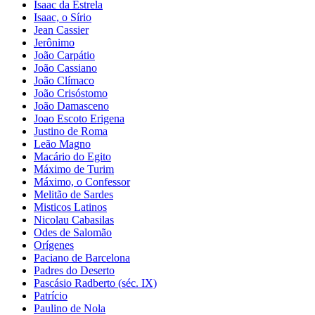
Isaac da Estrela
Isaac, o Sírio
Jean Cassier
Jerônimo
João Carpátio
João Cassiano
João Clímaco
João Crisóstomo
João Damasceno
Joao Escoto Erigena
Justino de Roma
Leão Magno
Macário do Egito
Máximo de Turim
Máximo, o Confessor
Melitão de Sardes
Misticos Latinos
Nicolau Cabasilas
Odes de Salomão
Orígenes
Paciano de Barcelona
Padres do Deserto
Pascásio Radberto (séc. IX)
Patrício
Paulino de Nola