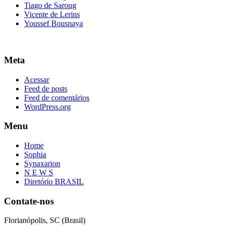
Tiago de Saroug
Vicente de Lerins
Youssef Bousnaya
Meta
Acessar
Feed de posts
Feed de comentários
WordPress.org
Menu
Home
Sophia
Synaxarion
N E W S
Diretório BRASIL
Contate-nos
Florianópolis, SC (Brasil)