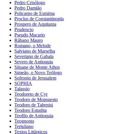
Pedro Crisólogo
Pedro Damião
Policarpo de Esmirna
Proclus de Constantinopla
Prospero de Aquitania
Prudencio
Pseudo Macario
Rábano Mauro
Romano, o Melode
Salviano de Marselha
Severiano de Gabala
Severo de Antioquia
Siluane de Monte Athos
Simeão, o Novo Teólogo
Sofronio de Jerusalem
SOPHIA
Talassio
Teodoreto de Cyr
Teodoro de Mopsuesto
Teodoro de Tabenisi
Teodoro Estudita
Teofilo de Antioquia
Teognosto
Tertuliano
Textos Litúrgicos