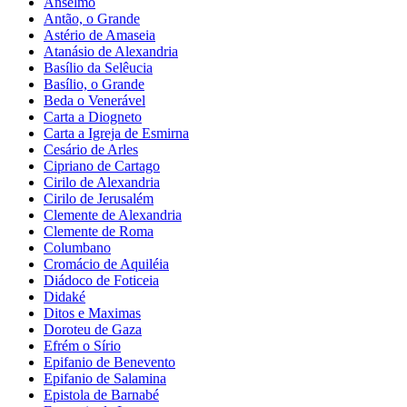
Anselmo
Antão, o Grande
Astério de Amaseia
Atanásio de Alexandria
Basílio da Selêucia
Basílio, o Grande
Beda o Venerável
Carta a Diogneto
Carta a Igreja de Esmirna
Cesário de Arles
Cipriano de Cartago
Cirilo de Alexandria
Cirilo de Jerusalém
Clemente de Alexandria
Clemente de Roma
Columbano
Cromácio de Aquiléia
Diádoco de Foticeia
Didaké
Ditos e Maximas
Doroteu de Gaza
Efrém o Sírio
Epifanio de Benevento
Epifanio de Salamina
Epistola de Barnabé