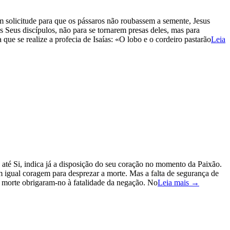
m solicitude para que os pássaros não roubassem a semente, Jesus
Seus discípulos, não para se tornarem presas deles, mas para
que se realize a profecia de Isaías: «O lobo e o cordeiro pastarão
Leia
 até Si, indica já a disposição do seu coração no momento da Paixão.
gual coragem para desprezar a morte. Mas a falta de segurança de
a morte obrigaram-no à fatalidade da negação. No
Leia mais →