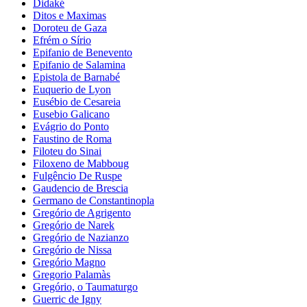
Didaké
Ditos e Maximas
Doroteu de Gaza
Efrém o Sírio
Epifanio de Benevento
Epifanio de Salamina
Epistola de Barnabé
Euquerio de Lyon
Eusébio de Cesareia
Eusebio Galicano
Evágrio do Ponto
Faustino de Roma
Filoteu do Sinai
Filoxeno de Mabboug
Fulgêncio De Ruspe
Gaudencio de Brescia
Germano de Constantinopla
Gregório de Agrigento
Gregório de Narek
Gregório de Nazianzo
Gregório de Nissa
Gregório Magno
Gregorio Palamàs
Gregório, o Taumaturgo
Guerric de Igny