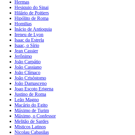
Hermas
Hesiquio do Sinai
Hilário de Poitiers
Hipólito de Roma
Homilias
Inácio de Antioquia
Ireneu de Lyon
Isaac da Estrela
Isaac, o Sírio
Jean Cassier
Jerônimo
João Carpátio
João Cassiano
João Clímaco
João Crisóstomo
João Damasceno
Joao Escoto Erigena
Justino de Roma
Leão Magno
Macário do Egito
Máximo de Turim
Máximo, o Confessor
Melitão de Sardes
Misticos Latinos
Nicolau Cabasilas