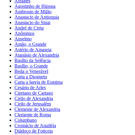
Afraates
Agostinho de Hipona
Ambrosio de Milão
Anastacio de Antioquia
Anastacio do Sinai
André de Creta
Anônimos
Anselmo
Antão, o Grande
Astério de Amaseia
Atanásio de Alexandria
Basílio da Selêucia
Basílio, o Grande
Beda o Venerável
Carta a Diogneto
Carta a Igreja de Esmirna
Cesário de Arles
Cipriano de Cartago
Cirilo de Alexandria
Cirilo de Jerusalém
Clemente de Alexandria
Clemente de Roma
Columbano
Cromácio de Aquiléia
Diádoco de Foticeia