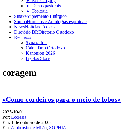
► Pais da Igreja
► Temas pastorais
► Teologia
Sinaxe
Suplemento Litúrgico
Sophia
Homilias e Antologias espirituais
News
Notícias Ecclesia
Diretório BR
Diretório Ortodoxo
Recursos
Synaxarion
Calendário Ortodoxo
Kanonion-2026
Byblos Store
coragem
«Como cordeiros para o meio de lobos»
2025-10-01
Por:
Ecclesia
Em:
1 de outubro de 2025
Em:
Ambrosio de Milão
,
SOPHIA