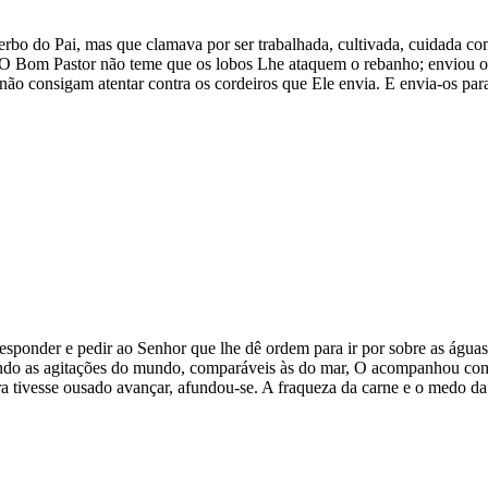
rbo do Pai, mas que clamava por ser trabalhada, cultivada, cuidada co
O Bom Pastor não teme que os lobos Lhe ataquem o rebanho; enviou os 
ão consigam atentar contra os cordeiros que Ele envia. E envia-os para 
esponder e pedir ao Senhor que lhe dê ordem para ir por sobre as águas
do as agitações do mundo, comparáveis às do mar, O acompanhou com i
ora tivesse ousado avançar, afundou-se. A fraqueza da carne e o medo d