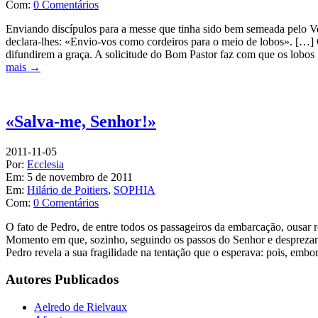
Com:
0 Comentários
Enviando discípulos para a messe que tinha sido bem semeada pelo Ve
declara-lhes: «Envio-vos como cordeiros para o meio de lobos». […] 
difundirem a graça. A solicitude do Bom Pastor faz com que os lobos n
mais →
«Salva-me, Senhor!»
2011-11-05
Por:
Ecclesia
Em:
5 de novembro de 2011
Em:
Hilário de Poitiers
,
SOPHIA
Com:
0 Comentários
O fato de Pedro, de entre todos os passageiros da embarcação, ousar r
Momento em que, sozinho, seguindo os passos do Senhor e desprezan
Pedro revela a sua fragilidade na tentação que o esperava: pois, emb
Autores Publicados
Aelredo de Rielvaux