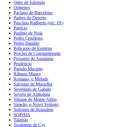
Odes de Salomão
Orígenes
Paciano de Barcelona
Padres do Deserto
Pascásio Radberto (séc. IX)
Patrício
Paulino de Nola
Pedro Crisólogo
Pedro Damião
Policarpo de Esmirna
Proclus de Constantinopla
Prospero de Aquitania
Prudencio
Pseudo Macario
Rábano Mauro
Romano, o Melode
Salviano de Marselha
Severiano de Gabala
Severo de Antioquia
Siluane de Monte Athos
Simeão, o Novo Teólogo
Sofronio de Jerusalem
SOPHIA
Talassio
Teodoreto de Cyr