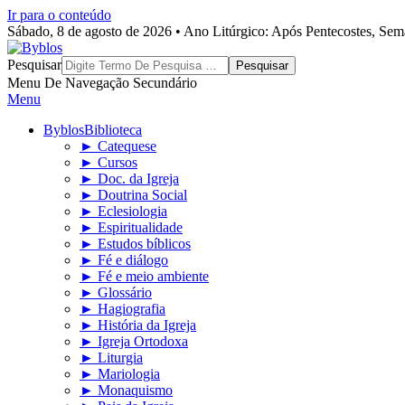
Ir para o conteúdo
Sábado, 8 de agosto de 2026 • Ano Litúrgico: Após Pentecostes, Se
Byblos
Pesquisar
Menu De Navegação Secundário
Menu
Byblos
Biblioteca
► Catequese
► Cursos
► Doc. da Igreja
► Doutrina Social
► Eclesiologia
► Espiritualidade
► Estudos bíblicos
► Fé e diálogo
► Fé e meio ambiente
► Glossário
► Hagiografia
► História da Igreja
► Igreja Ortodoxa
► Liturgia
► Mariologia
► Monaquismo