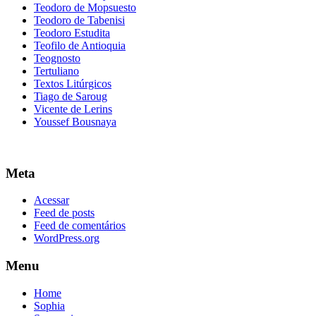
Teodoro de Mopsuesto
Teodoro de Tabenisi
Teodoro Estudita
Teofilo de Antioquia
Teognosto
Tertuliano
Textos Litúrgicos
Tiago de Saroug
Vicente de Lerins
Youssef Bousnaya
Meta
Acessar
Feed de posts
Feed de comentários
WordPress.org
Menu
Home
Sophia