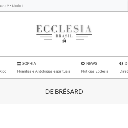
emana 9 • Modo I
BYBLOS
SOPHIA
NEWS
D
gico
Homilias e Antologias espirituais
Notícias Ecclesia
Dire
DE BRÉSARD