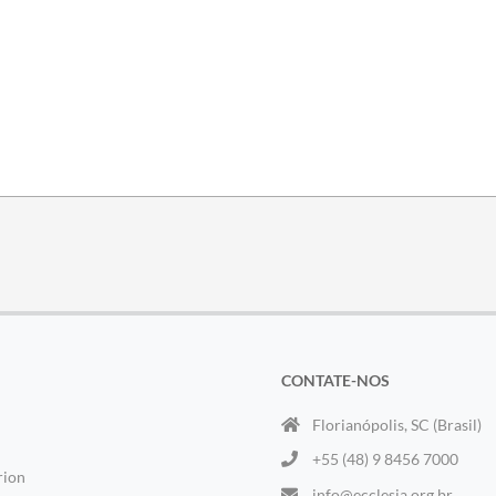
CONTATE-NOS
Florianópolis, SC (Brasil)
+55 (48) 9 8456 7000
rion
info@ecclesia.org.br