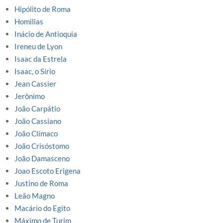
Hipólito de Roma
Homilias
Inácio de Antioquia
Ireneu de Lyon
Isaac da Estrela
Isaac, o Sírio
Jean Cassier
Jerônimo
João Carpátio
João Cassiano
João Clímaco
João Crisóstomo
João Damasceno
Joao Escoto Erigena
Justino de Roma
Leão Magno
Macário do Egito
Máximo de Turim