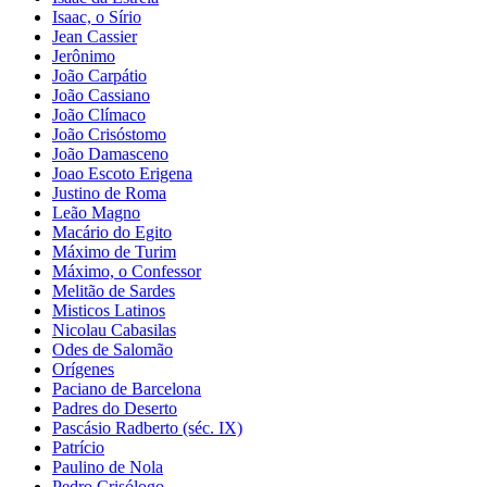
Isaac, o Sírio
Jean Cassier
Jerônimo
João Carpátio
João Cassiano
João Clímaco
João Crisóstomo
João Damasceno
Joao Escoto Erigena
Justino de Roma
Leão Magno
Macário do Egito
Máximo de Turim
Máximo, o Confessor
Melitão de Sardes
Misticos Latinos
Nicolau Cabasilas
Odes de Salomão
Orígenes
Paciano de Barcelona
Padres do Deserto
Pascásio Radberto (séc. IX)
Patrício
Paulino de Nola
Pedro Crisólogo