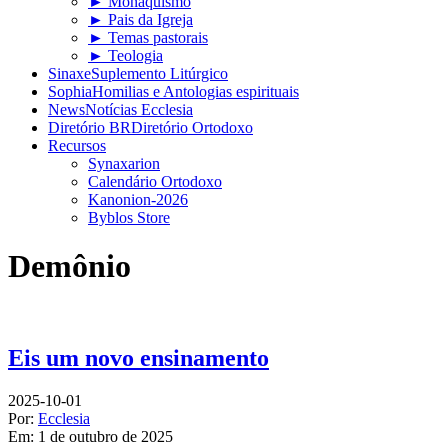
► Monaquismo
► Pais da Igreja
► Temas pastorais
► Teologia
Sinaxe
Suplemento Litúrgico
Sophia
Homilias e Antologias espirituais
News
Notícias Ecclesia
Diretório BR
Diretório Ortodoxo
Recursos
Synaxarion
Calendário Ortodoxo
Kanonion-2026
Byblos Store
Demônio
Eis um novo ensinamento
2025-10-01
Por:
Ecclesia
Em:
1 de outubro de 2025