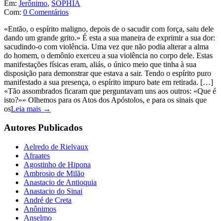
Em:
Jerônimo
,
SOPHIA
Com:
0 Comentários
«Então, o espírito maligno, depois de o sacudir com força, saiu dele
dando um grande grito.» É esta a sua maneira de exprimir a sua dor:
sacudindo-o com violência. Uma vez que não podia alterar a alma
do homem, o demônio exerceu a sua violência no corpo dele. Estas
manifestações físicas eram, aliás, o único meio que tinha à sua
disposição para demonstrar que estava a sair. Tendo o espírito puro
manifestado a sua presença, o espírito impuro bate em retirada. […]
«Tão assombrados ficaram que perguntavam uns aos outros: «Que é
isto?»» Olhemos para os Atos dos Apóstolos, e para os sinais que
os
Leia mais →
Autores Publicados
Aelredo de Rielvaux
Afraates
Agostinho de Hipona
Ambrosio de Milão
Anastacio de Antioquia
Anastacio do Sinai
André de Creta
Anônimos
Anselmo