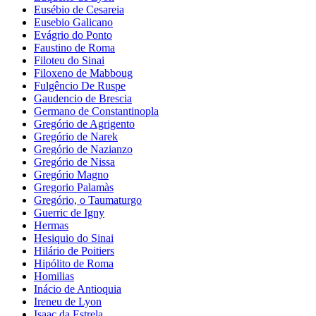
Eusébio de Cesareia
Eusebio Galicano
Evágrio do Ponto
Faustino de Roma
Filoteu do Sinai
Filoxeno de Mabboug
Fulgêncio De Ruspe
Gaudencio de Brescia
Germano de Constantinopla
Gregório de Agrigento
Gregório de Narek
Gregório de Nazianzo
Gregório de Nissa
Gregório Magno
Gregorio Palamàs
Gregório, o Taumaturgo
Guerric de Igny
Hermas
Hesiquio do Sinai
Hilário de Poitiers
Hipólito de Roma
Homilias
Inácio de Antioquia
Ireneu de Lyon
Isaac da Estrela