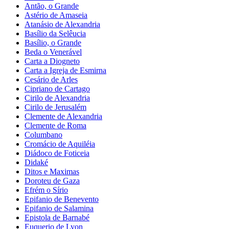
Antão, o Grande
Astério de Amaseia
Atanásio de Alexandria
Basílio da Selêucia
Basílio, o Grande
Beda o Venerável
Carta a Diogneto
Carta a Igreja de Esmirna
Cesário de Arles
Cipriano de Cartago
Cirilo de Alexandria
Cirilo de Jerusalém
Clemente de Alexandria
Clemente de Roma
Columbano
Cromácio de Aquiléia
Diádoco de Foticeia
Didaké
Ditos e Maximas
Doroteu de Gaza
Efrém o Sírio
Epifanio de Benevento
Epifanio de Salamina
Epistola de Barnabé
Euquerio de Lyon