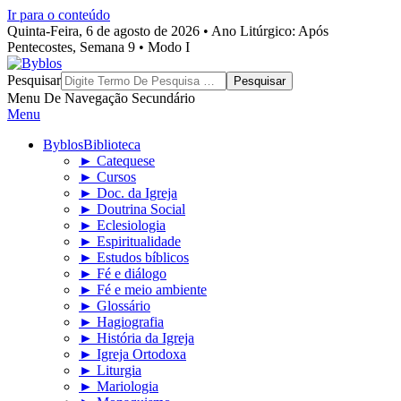
Ir para o conteúdo
Quinta-Feira, 6 de agosto de 2026 • Ano Litúrgico: Após
Pentecostes, Semana 9 • Modo I
Byblos
Pesquisar
Menu De Navegação Secundário
Menu
Byblos
Biblioteca
► Catequese
► Cursos
► Doc. da Igreja
► Doutrina Social
► Eclesiologia
► Espiritualidade
► Estudos bíblicos
► Fé e diálogo
► Fé e meio ambiente
► Glossário
► Hagiografia
► História da Igreja
► Igreja Ortodoxa
► Liturgia
► Mariologia