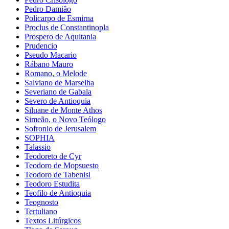
Pedro Damião
Policarpo de Esmirna
Proclus de Constantinopla
Prospero de Aquitania
Prudencio
Pseudo Macario
Rábano Mauro
Romano, o Melode
Salviano de Marselha
Severiano de Gabala
Severo de Antioquia
Siluane de Monte Athos
Simeão, o Novo Teólogo
Sofronio de Jerusalem
SOPHIA
Talassio
Teodoreto de Cyr
Teodoro de Mopsuesto
Teodoro de Tabenisi
Teodoro Estudita
Teofilo de Antioquia
Teognosto
Tertuliano
Textos Litúrgicos