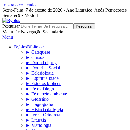
Ir para o conteúdo
Sexta-Feira, 7 de agosto de 2026 • Ano Litúrgico: Após Pentecostes,
Semana 9 • Modo I
Byblos
Pesquisar
Menu De Navegação Secundário
Menu
Byblos
Biblioteca
► Catequese
► Cursos
► Doc. da Igreja
► Doutrina Social
► Eclesiologia
► Espiritualidade
► Estudos bíblicos
► Fé e diálogo
► Fé e meio ambiente
► Glossário
► Hagiografia
► História da Igreja
► Igreja Ortodoxa
► Liturgia
► Mariologia