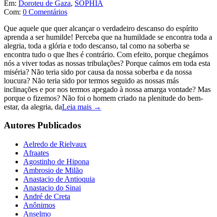
Em:
Doroteu de Gaza
,
SOPHIA
Com:
0 Comentários
Que aquele que quer alcançar o verdadeiro descanso do espírito
aprenda a ser humilde! Perceba que na humildade se encontra toda a
alegria, toda a glória e todo descanso, tal como na soberba se
encontra tudo o que lhes é contrário. Com efeito, porque chegámos
nós a viver todas as nossas tribulações? Porque caímos em toda esta
miséria? Não teria sido por causa da nossa soberba e da nossa
loucura? Não teria sido por termos seguido as nossas más
inclinações e por nos termos apegado à nossa amarga vontade? Mas
porque o fizemos? Não foi o homem criado na plenitude do bem-
estar, da alegria, da
Leia mais →
Autores Publicados
Aelredo de Rielvaux
Afraates
Agostinho de Hipona
Ambrosio de Milão
Anastacio de Antioquia
Anastacio do Sinai
André de Creta
Anônimos
Anselmo