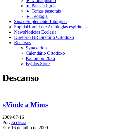
► Monaquismo
► Pais da Igreja
► Temas pastorais
► Teologia
Sinaxe
Suplemento Litúrgico
Sophia
Homilias e Antologias espirituais
News
Notícias Ecclesia
Diretório BR
Diretório Ortodoxo
Recursos
Synaxarion
Calendário Ortodoxo
Kanonion-2026
Byblos Store
Descanso
«Vinde a Mim»
2009-07-16
Por:
Ecclesia
Em:
16 de julho de 2009