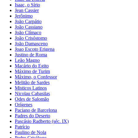
Isaac, o Sírio
Jean Cassier
Jerônimo
João Carpátio
João Cassiano
João Clímaco
João Crisóstomo
João Damasceno
Joao Escoto Erigena
Justino de Roma
Leão Magno
Macário do Egito
Máximo de Turim
Máximo, o Confessor
Melitão de Sardes
Misticos Latinos
Nicolau Cabasilas
Odes de Salomão
Orígenes
Paciano de Barcelona
Padres do Deserto
Pascásio Radberto (séc. IX)
Patrício
Paulino de Nola
Pedro Crisólogo