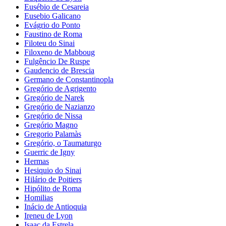
Eusébio de Cesareia
Eusebio Galicano
Evágrio do Ponto
Faustino de Roma
Filoteu do Sinai
Filoxeno de Mabboug
Fulgêncio De Ruspe
Gaudencio de Brescia
Germano de Constantinopla
Gregório de Agrigento
Gregório de Narek
Gregório de Nazianzo
Gregório de Nissa
Gregório Magno
Gregorio Palamàs
Gregório, o Taumaturgo
Guerric de Igny
Hermas
Hesiquio do Sinai
Hilário de Poitiers
Hipólito de Roma
Homilias
Inácio de Antioquia
Ireneu de Lyon
Isaac da Estrela