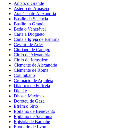
Antão, o Grande
Astério de Amaseia
Atanásio de Alexandria
Basílio da Selêucia
Basílio, o Grande
Beda o Venerável
Carta a Diogneto
Carta a Igreja de Esmirna
Cesário de Arles
Cipriano de Cartago
Cirilo de Alexandria
Cirilo de Jerusalém
Clemente de Alexandria
Clemente de Roma
Columbano
Cromácio de Aquiléia
Diádoco de Foticeia
Didaké
Ditos e Maximas
Doroteu de Gaza
Efrém o Sírio
Epifanio de Benevento
Epifanio de Salamina
Epistola de Barnabé
Euquerio de Lyon