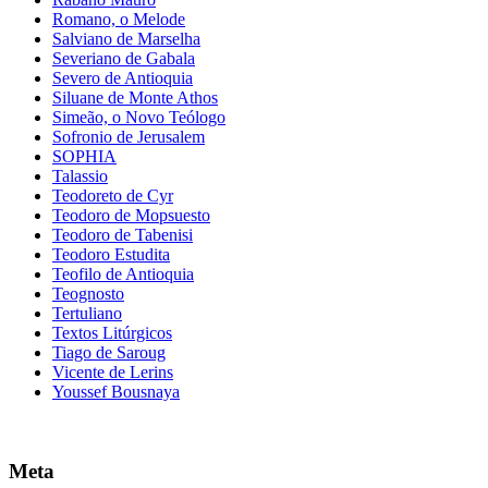
Romano, o Melode
Salviano de Marselha
Severiano de Gabala
Severo de Antioquia
Siluane de Monte Athos
Simeão, o Novo Teólogo
Sofronio de Jerusalem
SOPHIA
Talassio
Teodoreto de Cyr
Teodoro de Mopsuesto
Teodoro de Tabenisi
Teodoro Estudita
Teofilo de Antioquia
Teognosto
Tertuliano
Textos Litúrgicos
Tiago de Saroug
Vicente de Lerins
Youssef Bousnaya
Meta