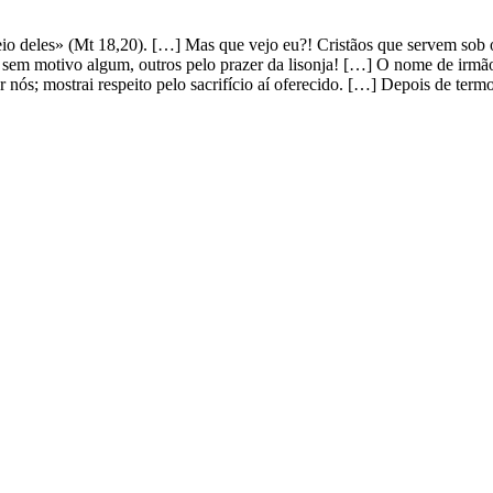
io deles» (Mt 18,20). […] Mas que vejo eu?! Cristãos que servem sob 
 sem motivo algum, outros pelo prazer da lisonja! […] O nome de irmãos
r nós; mostrai respeito pelo sacrifício aí oferecido. […] Depois de t