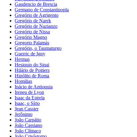
Gaudencio de Brescia
Germano de Constantinopla
Gregório de Agrigento
Gregório de Narek
Gregório de Nazianzo
Gregório de Nissa
Gregório Magno
Gregorio Palamàs
Gregório, o Taumaturgo
Guerric de Igny
Hermas
Hesiquio do Sinai
Hilário de Poitiers
Hipólito de Roma
Homilias
Inácio de Antioquia
Ireneu de Lyon
Isaac da Estrela
Isaac, o Sírio
Jean Cassier
Jerônimo
João Carpátio
João Cassiano
João Clímaco
João Crisóstomo