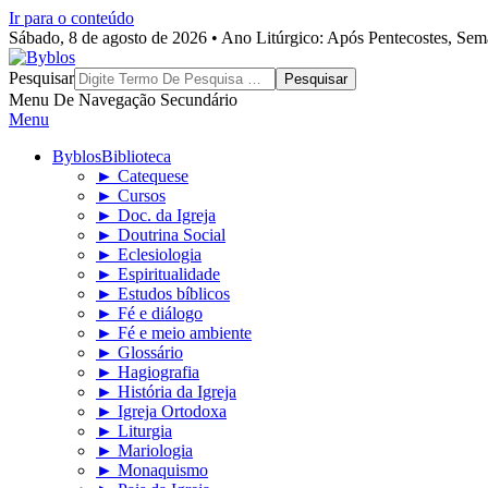
Ir para o conteúdo
Sábado, 8 de agosto de 2026 • Ano Litúrgico: Após Pentecostes, Se
Byblos
Pesquisar
Menu De Navegação Secundário
Menu
Byblos
Biblioteca
► Catequese
► Cursos
► Doc. da Igreja
► Doutrina Social
► Eclesiologia
► Espiritualidade
► Estudos bíblicos
► Fé e diálogo
► Fé e meio ambiente
► Glossário
► Hagiografia
► História da Igreja
► Igreja Ortodoxa
► Liturgia
► Mariologia
► Monaquismo