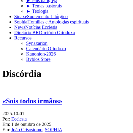
► Pais da Igreja
► Temas pastorais
► Teologia
Sinaxe
Suplemento Litúrgico
Sophia
Homilias e Antologias espirituais
News
Notícias Ecclesia
Diretório BR
Diretório Ortodoxo
Recursos
Synaxarion
Calendário Ortodoxo
Kanonion-2026
Byblos Store
Discórdia
«Sois todos irmãos»
2025-10-01
Por:
Ecclesia
Em:
1 de outubro de 2025
Em:
João Crisóstomo
,
SOPHIA