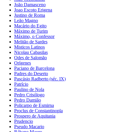
João Damasceno
Joao Escoto Erigena
Justino de Roma
Leão Magno
Macário do Egito
Máximo de Turim
Máximo, o Confessor
Melitão de Sardes
Misticos Latinos
Nicolau Cabasilas
Odes de Salomão
Orígenes
Paciano de Barcelona
Padres do Deserto
Pascásio Radberto (séc. IX)
Patrício
Paulino de Nola
Pedro Crisólogo
Pedro Damião
Policarpo de Esmirna
Proclus de Constantinopla
Prospero de Aquitania
Prudencio
Pseudo Macario
Rábano Mauro