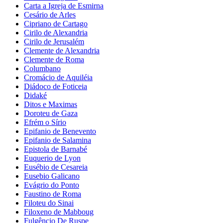
Carta a Igreja de Esmirna
Cesário de Arles
Cipriano de Cartago
Cirilo de Alexandria
Cirilo de Jerusalém
Clemente de Alexandria
Clemente de Roma
Columbano
Cromácio de Aquiléia
Diádoco de Foticeia
Didaké
Ditos e Maximas
Doroteu de Gaza
Efrém o Sírio
Epifanio de Benevento
Epifanio de Salamina
Epistola de Barnabé
Euquerio de Lyon
Eusébio de Cesareia
Eusebio Galicano
Evágrio do Ponto
Faustino de Roma
Filoteu do Sinai
Filoxeno de Mabboug
Fulgêncio De Ruspe