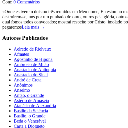
Com:
0 Comentários
«Onde estiverem dois ou três reunidos em Meu nome, Eu estou no me
destruírem-se, uns por um punhado de ouro, outros pela glória, outros
qual fomos todos convocados; mostrai respeito por Cristo, imolado po
pegaremos
Leia mais →
Autores Publicados
Aelredo de Rielvaux
Afraates
Agostinho de Hipona
Ambrosio de Milão
Anastacio de Antioquia
Anastacio do Sinai
André de Creta
Anônimos
Anselmo
Antão, o Grande
Astério de Amaseia
Atanásio de Alexandria
Basílio da Selêucia
Basílio, o Grande
Beda o Venerável
Carta a Diogneto