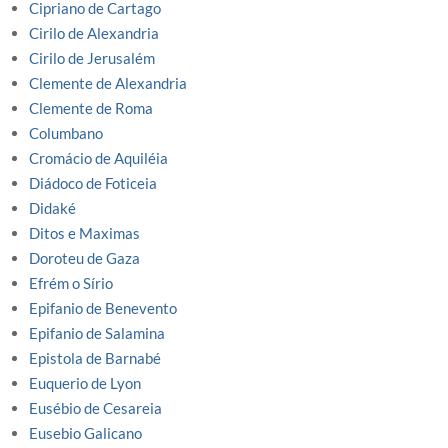
Cipriano de Cartago
Cirilo de Alexandria
Cirilo de Jerusalém
Clemente de Alexandria
Clemente de Roma
Columbano
Cromácio de Aquiléia
Diádoco de Foticeia
Didaké
Ditos e Maximas
Doroteu de Gaza
Efrém o Sírio
Epifanio de Benevento
Epifanio de Salamina
Epistola de Barnabé
Euquerio de Lyon
Eusébio de Cesareia
Eusebio Galicano