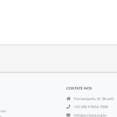
CONTATE-NOS
Florianópolis, SC (Brasil)
+55 (48) 9 8456 7000
rion
info@ecclesia.org.br
S