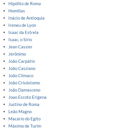
Hipólito de Roma
Homilias
Inácio de Antioquia
Ireneu de Lyon
Isaac da Estrela
Isaac, o Sírio
Jean Cassier
Jerônimo
João Carpátio
João Cassiano
João Clímaco
João Crisóstomo
João Damasceno
Joao Escoto Erigena
Justino de Roma
Leão Magno
Macário do Egito
Máximo de Turim