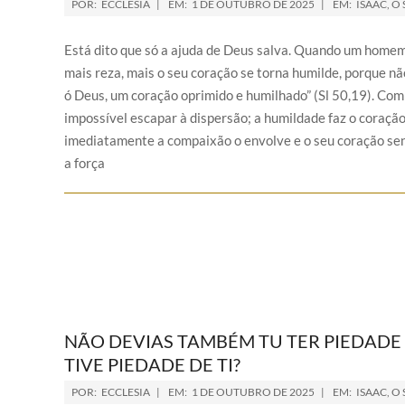
POR:
ECCLESIA
EM:
1 DE OUTUBRO DE 2025
EM:
ISAAC, O 
Está dito que só a ajuda de Deus salva. Quando um homem
mais reza, mais o seu coração se torna humilde, porque nã
ó Deus, um coração oprimido e humilhado” (Sl 50,19). Com 
impossível escapar à dispersão; a humildade faz o coraçã
imediatamente a compaixão o envolve e o seu coração sent
a força
NÃO DEVIAS TAMBÉM TU TER PIEDADE
TIVE PIEDADE DE TI?
POR:
ECCLESIA
EM:
1 DE OUTUBRO DE 2025
EM:
ISAAC, O 