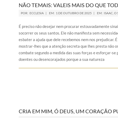
NÃO TEMAIS: VALEIS MAIS DO QUE T
POR:
ECCLESIA
EM:
1 DE OUTUBRO DE 2025
EM:
ISAAC, O 
É preciso não desejar nem procurar estouvadamente sinais
socorrer os seus santos. Ele não manifesta sem necessida
esbater a ajuda que dele recebemos nem nos prejudicar. É
mostrar-lhes que a atenção secreta que lhes presta não o
combate segundo a medida das suas forças e esforçar-se p
doentes ou desencorajados porque a sua natureza
CRIA EM MIM, Ó DEUS, UM CORAÇÃO PU