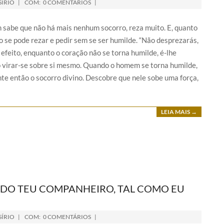
SÍRIO
COM:
0 COMENTÁRIOS
 sabe que não há mais nenhum socorro, reza muito. E, quanto
o se pode rezar e pedir sem se ser humilde. “Não desprezarás,
efeito, enquanto o coração não se torna humilde, é-lhe
o virar-se sobre si mesmo. Quando o homem se torna humilde,
e então o socorro divino. Descobre que nele sobe uma força,
LEIA MAIS →
 DO TEU COMPANHEIRO, TAL COMO EU
SÍRIO
COM:
0 COMENTÁRIOS