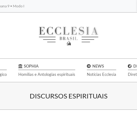
emana 9 • Modo I
BYBLOS
SOPHIA
NEWS
D
gico
Homilias e Antologias espirituais
Notícias Ecclesia
Dire
DISCURSOS ESPIRITUAIS