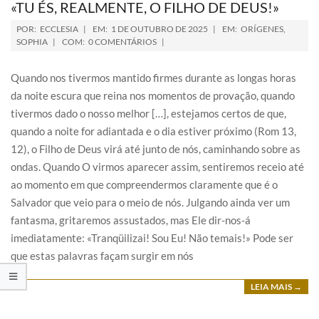
«TU ÉS, REALMENTE, O FILHO DE DEUS!»
POR:
ECCLESIA
EM:
1 DE OUTUBRO DE 2025
EM:
ORÍGENES
,
SOPHIA
COM:
0 COMENTÁRIOS
Quando nos tivermos mantido firmes durante as longas horas
da noite escura que reina nos momentos de provação, quando
tivermos dado o nosso melhor […], estejamos certos de que,
quando a noite for adiantada e o dia estiver próximo (Rom 13,
12), o Filho de Deus virá até junto de nós, caminhando sobre as
ondas. Quando O virmos aparecer assim, sentiremos receio até
ao momento em que compreendermos claramente que é o
Salvador que veio para o meio de nós. Julgando ainda ver um
fantasma, gritaremos assustados, mas Ele dir-nos-á
imediatamente: «Tranqüilizai! Sou Eu! Não temais!» Pode ser
que estas palavras façam surgir em nós
LEIA MAIS →