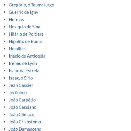
Gregório, o Taumaturgo
Guerric de Igny
Hermas
Hesiquio do Sinai
Hilário de Poitiers
Hipólito de Roma
Homilias
Inácio de Antioquia
Ireneu de Lyon
Isaac da Estrela
Isaac, o Sírio
Jean Cassier
Jerônimo
João Carpátio
João Cassiano
João Clímaco
João Crisóstomo
João Damasceno