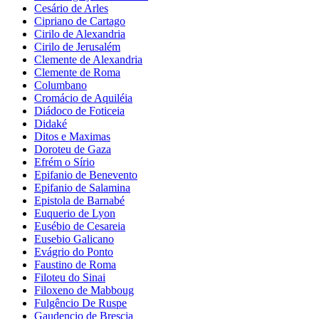
Cesário de Arles
Cipriano de Cartago
Cirilo de Alexandria
Cirilo de Jerusalém
Clemente de Alexandria
Clemente de Roma
Columbano
Cromácio de Aquiléia
Diádoco de Foticeia
Didaké
Ditos e Maximas
Doroteu de Gaza
Efrém o Sírio
Epifanio de Benevento
Epifanio de Salamina
Epistola de Barnabé
Euquerio de Lyon
Eusébio de Cesareia
Eusebio Galicano
Evágrio do Ponto
Faustino de Roma
Filoteu do Sinai
Filoxeno de Mabboug
Fulgêncio De Ruspe
Gaudencio de Brescia