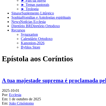
► Pais da Igreja
► Temas pastorais
► Teologia
Sinaxe
Suplemento Litúrgico
Sophia
Homilias e Antologias espirituais
News
Notícias Ecclesia
Diretório BR
Diretório Ortodoxo
Recursos
Synaxarion
Calendário Ortodoxo
Kanonion-2026
Byblos Store
Epístola aos Coríntios
A tua majestade suprema é proclamada pela
2025-10-01
Por:
Ecclesia
Em:
1 de outubro de 2025
Em:
João Crisóstomo