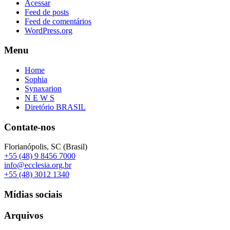
Acessar
Feed de posts
Feed de comentários
WordPress.org
Menu
Home
Sophia
Synaxarion
N E W S
Diretório BRASIL
Contate-nos
Florianópolis, SC (Brasil)
+55 (48) 9 8456 7000
info@ecclesia.org.br
+55 (48) 3012 1340
Mídias sociais
Arquivos