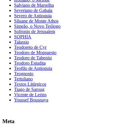
Salviano de Marselha
Severiano de Gabala
Severo de Antioquia
Siluane de Monte Athos
Simeão, o Novo Teólogo
Sofronio de Jerusalem
SOPHIA
Talassio
Teodoreto de Cyr
Teodoro de Mopsuesto
Teodoro de Tabenisi
Teodoro Estudita
Teofilo de Antioquia
Teognosto
Tertuliano
Textos Litúrgicos
Tiago de Saroug
Vicente de Lerins
Youssef Bousnaya
Meta