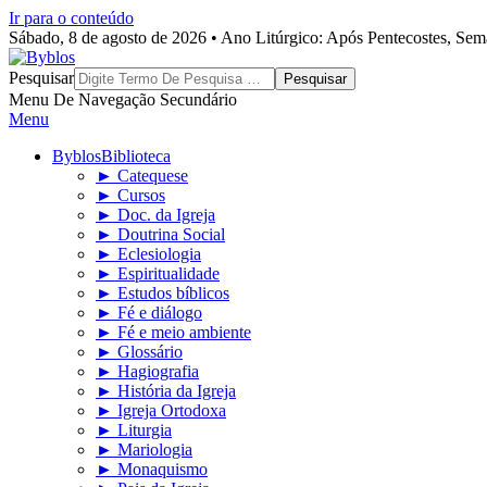
Ir para o conteúdo
Sábado, 8 de agosto de 2026 • Ano Litúrgico: Após Pentecostes, Se
Byblos
Pesquisar
Menu De Navegação Secundário
Menu
Byblos
Biblioteca
► Catequese
► Cursos
► Doc. da Igreja
► Doutrina Social
► Eclesiologia
► Espiritualidade
► Estudos bíblicos
► Fé e diálogo
► Fé e meio ambiente
► Glossário
► Hagiografia
► História da Igreja
► Igreja Ortodoxa
► Liturgia
► Mariologia
► Monaquismo