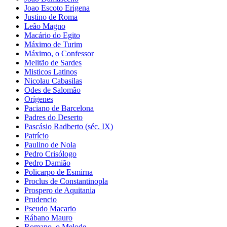
Joao Escoto Erigena
Justino de Roma
Leão Magno
Macário do Egito
Máximo de Turim
Máximo, o Confessor
Melitão de Sardes
Misticos Latinos
Nicolau Cabasilas
Odes de Salomão
Orígenes
Paciano de Barcelona
Padres do Deserto
Pascásio Radberto (séc. IX)
Patrício
Paulino de Nola
Pedro Crisólogo
Pedro Damião
Policarpo de Esmirna
Proclus de Constantinopla
Prospero de Aquitania
Prudencio
Pseudo Macario
Rábano Mauro
Romano, o Melode