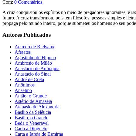
Com:
0 Comentários
A cruz conquistou os espíritos no meio de pregadores ignorantes, e i
futuro. A cruz transformou, pois, em filósofos, pessoas simples e ile
propaga pelo mundo inteiro, porque submeteu os homens ao seu poder 
Autores Publicados
Aelredo de Rielvaux
Afraates
Agostinho de Hipona
Ambrosio de Milão
Anastacio de Antioquia
Anastacio do Sinai
André de Creta
Anônimos
Anselmo
Antão, o Grande
Astério de Amaseia
Atanásio de Alexandria
Basílio da Selêucia
Basílio, o Grande
Beda o Venerável
Carta a Diogneto
Carta a Igreja de Esmirna