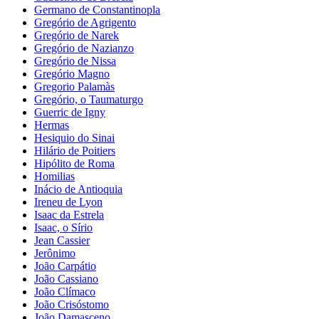
Germano de Constantinopla
Gregório de Agrigento
Gregório de Narek
Gregório de Nazianzo
Gregório de Nissa
Gregório Magno
Gregorio Palamàs
Gregório, o Taumaturgo
Guerric de Igny
Hermas
Hesiquio do Sinai
Hilário de Poitiers
Hipólito de Roma
Homilias
Inácio de Antioquia
Ireneu de Lyon
Isaac da Estrela
Isaac, o Sírio
Jean Cassier
Jerônimo
João Carpátio
João Cassiano
João Clímaco
João Crisóstomo
João Damasceno