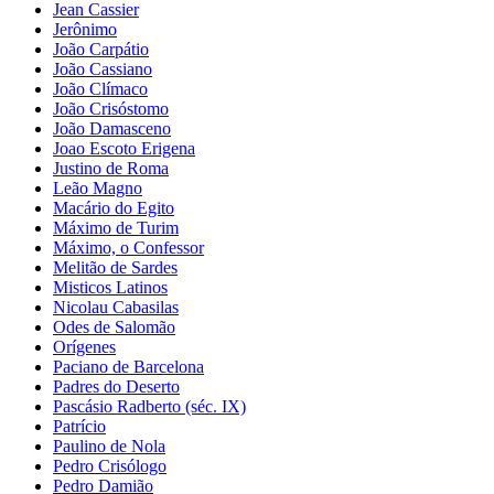
Jean Cassier
Jerônimo
João Carpátio
João Cassiano
João Clímaco
João Crisóstomo
João Damasceno
Joao Escoto Erigena
Justino de Roma
Leão Magno
Macário do Egito
Máximo de Turim
Máximo, o Confessor
Melitão de Sardes
Misticos Latinos
Nicolau Cabasilas
Odes de Salomão
Orígenes
Paciano de Barcelona
Padres do Deserto
Pascásio Radberto (séc. IX)
Patrício
Paulino de Nola
Pedro Crisólogo
Pedro Damião