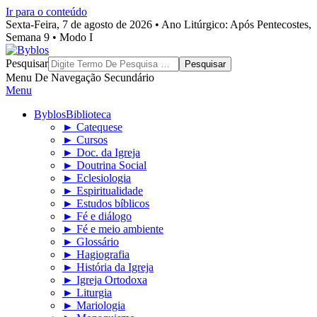
Ir para o conteúdo
Sexta-Feira, 7 de agosto de 2026 • Ano Litúrgico: Após Pentecostes,
Semana 9 • Modo I
Byblos
Pesquisar
Menu De Navegação Secundário
Menu
Byblos
Biblioteca
► Catequese
► Cursos
► Doc. da Igreja
► Doutrina Social
► Eclesiologia
► Espiritualidade
► Estudos bíblicos
► Fé e diálogo
► Fé e meio ambiente
► Glossário
► Hagiografia
► História da Igreja
► Igreja Ortodoxa
► Liturgia
► Mariologia