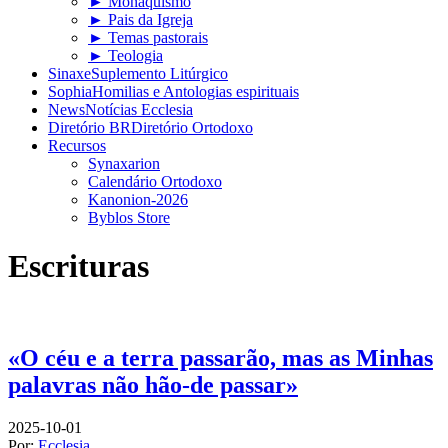
► Monaquismo
► Pais da Igreja
► Temas pastorais
► Teologia
Sinaxe
Suplemento Litúrgico
Sophia
Homilias e Antologias espirituais
News
Notícias Ecclesia
Diretório BR
Diretório Ortodoxo
Recursos
Synaxarion
Calendário Ortodoxo
Kanonion-2026
Byblos Store
Escrituras
«O céu e a terra passarão, mas as Minhas
palavras não hão-de passar»
2025-10-01
Por:
Ecclesia