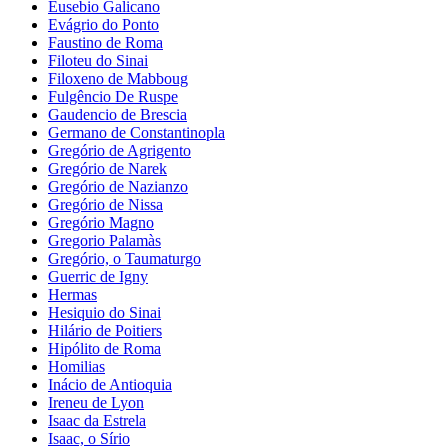
Eusebio Galicano
Evágrio do Ponto
Faustino de Roma
Filoteu do Sinai
Filoxeno de Mabboug
Fulgêncio De Ruspe
Gaudencio de Brescia
Germano de Constantinopla
Gregório de Agrigento
Gregório de Narek
Gregório de Nazianzo
Gregório de Nissa
Gregório Magno
Gregorio Palamàs
Gregório, o Taumaturgo
Guerric de Igny
Hermas
Hesiquio do Sinai
Hilário de Poitiers
Hipólito de Roma
Homilias
Inácio de Antioquia
Ireneu de Lyon
Isaac da Estrela
Isaac, o Sírio