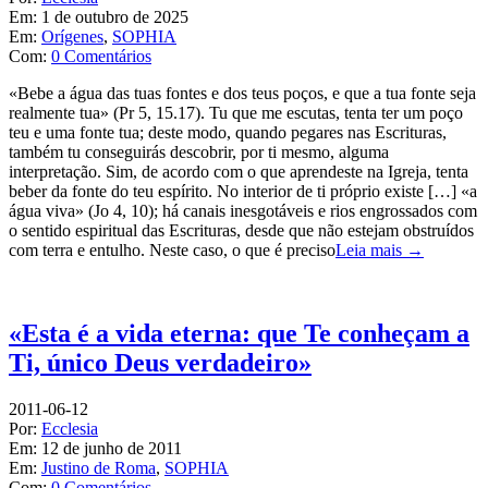
Em:
1 de outubro de 2025
Em:
Orígenes
,
SOPHIA
Com:
0 Comentários
«Bebe a água das tuas fontes e dos teus poços, e que a tua fonte seja
realmente tua» (Pr 5, 15.17). Tu que me escutas, tenta ter um poço
teu e uma fonte tua; deste modo, quando pegares nas Escrituras,
também tu conseguirás descobrir, por ti mesmo, alguma
interpretação. Sim, de acordo com o que aprendeste na Igreja, tenta
beber da fonte do teu espírito. No interior de ti próprio existe […] «a
água viva» (Jo 4, 10); há canais inesgotáveis e rios engrossados com
o sentido espiritual das Escrituras, desde que não estejam obstruídos
com terra e entulho. Neste caso, o que é preciso
Leia mais →
«Esta é a vida eterna: que Te conheçam a
Ti, único Deus verdadeiro»
2011-06-12
Por:
Ecclesia
Em:
12 de junho de 2011
Em:
Justino de Roma
,
SOPHIA
Com:
0 Comentários