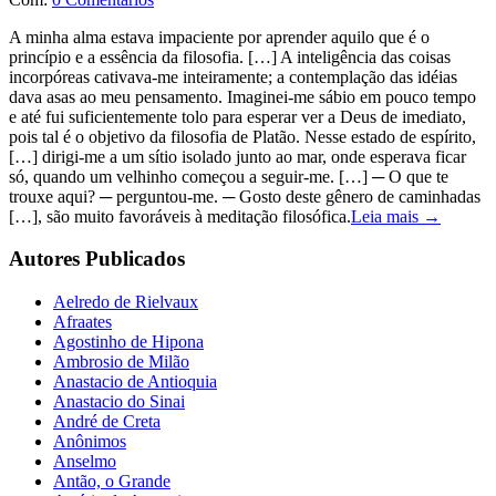
A minha alma estava impaciente por aprender aquilo que é o
princípio e a essência da filosofia. […] A inteligência das coisas
incorpóreas cativava-me inteiramente; a contemplação das idéias
dava asas ao meu pensamento. Imaginei-me sábio em pouco tempo
e até fui suficientemente tolo para esperar ver a Deus de imediato,
pois tal é o objetivo da filosofia de Platão. Nesse estado de espírito,
[…] dirigi-me a um sítio isolado junto ao mar, onde esperava ficar
só, quando um velhinho começou a seguir-me. […] ─ O que te
trouxe aqui? ─ perguntou-me. ─ Gosto deste gênero de caminhadas
[…], são muito favoráveis à meditação filosófica.
Leia mais →
Autores Publicados
Aelredo de Rielvaux
Afraates
Agostinho de Hipona
Ambrosio de Milão
Anastacio de Antioquia
Anastacio do Sinai
André de Creta
Anônimos
Anselmo
Antão, o Grande