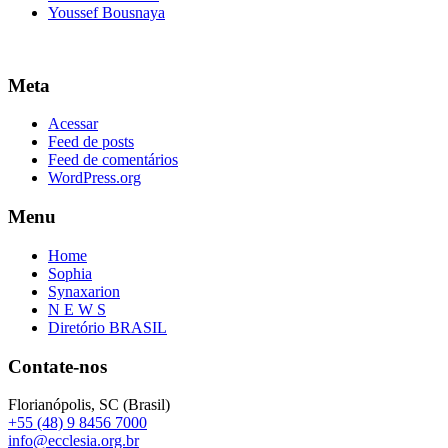
Youssef Bousnaya
Meta
Acessar
Feed de posts
Feed de comentários
WordPress.org
Menu
Home
Sophia
Synaxarion
N E W S
Diretório BRASIL
Contate-nos
Florianópolis, SC (Brasil)
+55 (48) 9 8456 7000
info@ecclesia.org.br