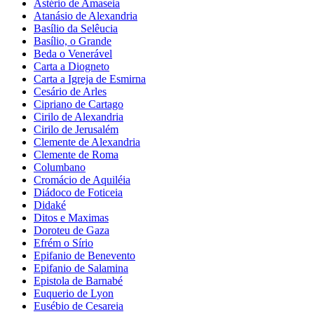
Astério de Amaseia
Atanásio de Alexandria
Basílio da Selêucia
Basílio, o Grande
Beda o Venerável
Carta a Diogneto
Carta a Igreja de Esmirna
Cesário de Arles
Cipriano de Cartago
Cirilo de Alexandria
Cirilo de Jerusalém
Clemente de Alexandria
Clemente de Roma
Columbano
Cromácio de Aquiléia
Diádoco de Foticeia
Didaké
Ditos e Maximas
Doroteu de Gaza
Efrém o Sírio
Epifanio de Benevento
Epifanio de Salamina
Epistola de Barnabé
Euquerio de Lyon
Eusébio de Cesareia