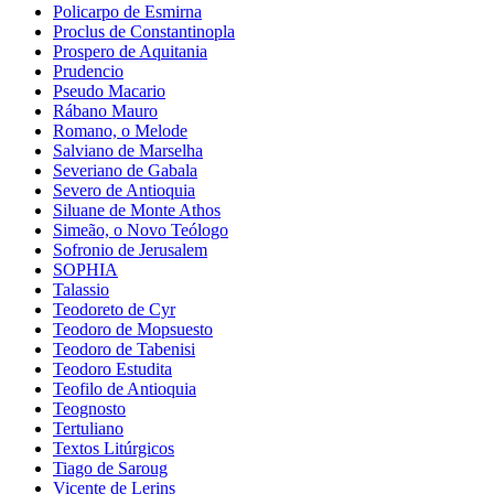
Policarpo de Esmirna
Proclus de Constantinopla
Prospero de Aquitania
Prudencio
Pseudo Macario
Rábano Mauro
Romano, o Melode
Salviano de Marselha
Severiano de Gabala
Severo de Antioquia
Siluane de Monte Athos
Simeão, o Novo Teólogo
Sofronio de Jerusalem
SOPHIA
Talassio
Teodoreto de Cyr
Teodoro de Mopsuesto
Teodoro de Tabenisi
Teodoro Estudita
Teofilo de Antioquia
Teognosto
Tertuliano
Textos Litúrgicos
Tiago de Saroug
Vicente de Lerins