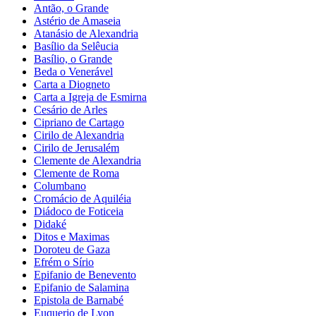
Antão, o Grande
Astério de Amaseia
Atanásio de Alexandria
Basílio da Selêucia
Basílio, o Grande
Beda o Venerável
Carta a Diogneto
Carta a Igreja de Esmirna
Cesário de Arles
Cipriano de Cartago
Cirilo de Alexandria
Cirilo de Jerusalém
Clemente de Alexandria
Clemente de Roma
Columbano
Cromácio de Aquiléia
Diádoco de Foticeia
Didaké
Ditos e Maximas
Doroteu de Gaza
Efrém o Sírio
Epifanio de Benevento
Epifanio de Salamina
Epistola de Barnabé
Euquerio de Lyon