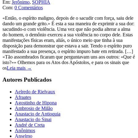
Em:
Jerônimo
,
SOPHIA
Com:
0 Comentários
«Então, o espírito maligno, depois de o sacudir com força, saiu dele
dando um grande grito.» É esta a sua maneira de exprimir a sua dor:
sacudindo-o com violência. Uma vez que não podia alterar a alma
do homem, o demônio exerceu a sua violência no corpo dele. Estas
manifestações físicas eram, aliás, o único meio que tinha à sua
disposição para demonstrar que estava a sair. Tendo o espírito puro
manifestado a sua presença, o espírito impuro bate em retirada. […]
«Tão assombrados ficaram que perguntavam uns aos outros: «Que é
isto?»» Olhemos para os Atos dos Apóstolos, e para os sinais que
os
Leia mais →
Autores Publicados
Aelredo de Rielvaux
Afraates
Agostinho de Hipona
Ambrosio de Milão
Anastacio de Antioquia
Anastacio do Sinai
André de Creta
Anônimos
Anselmo