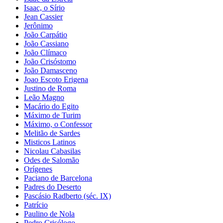
Isaac, o Sírio
Jean Cassier
Jerônimo
João Carpátio
João Cassiano
João Clímaco
João Crisóstomo
João Damasceno
Joao Escoto Erigena
Justino de Roma
Leão Magno
Macário do Egito
Máximo de Turim
Máximo, o Confessor
Melitão de Sardes
Misticos Latinos
Nicolau Cabasilas
Odes de Salomão
Orígenes
Paciano de Barcelona
Padres do Deserto
Pascásio Radberto (séc. IX)
Patrício
Paulino de Nola
Pedro Crisólogo