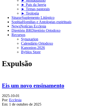
► Monaquismo
► Pais da Igreja
► Temas pastorais
► Teologia
Sinaxe
Suplemento Litúrgico
Sophia
Homilias e Antologias espirituais
News
Notícias Ecclesia
Diretório BR
Diretório Ortodoxo
Recursos
Synaxarion
Calendário Ortodoxo
Kanonion-2026
Byblos Store
Expulsão
Eis um novo ensinamento
2025-10-01
Por:
Ecclesia
Em:
1 de outubro de 2025