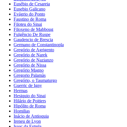
Eusébio de Cesareia
Eusebio Galicano
Evágrio do Ponto
Faustino de Roma
Filoteu do Sinai
Filoxeno de Mabboug
Fulgêncio De Ruspe
Gaudencio de Brescia
Germano de Constantinopla
Gregório de Agrigento
Gregório de Narek
Gregório de Nazianzo
Gregório de Nissa
Gregório Magno
Gregorio Palamàs
Gregório, o Taumaturgo
Guerric de Igny
Hermas
Hesiquio do Sinai
Hilário de Poitiers
Hipólito de Roma
Homilias
Inácio de Antioquia
Ireneu de Lyon
Isaac da Estrela