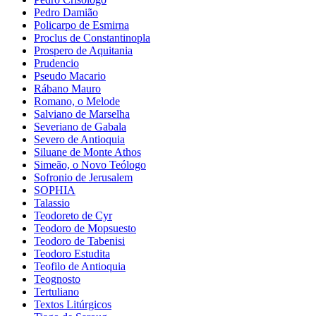
Pedro Damião
Policarpo de Esmirna
Proclus de Constantinopla
Prospero de Aquitania
Prudencio
Pseudo Macario
Rábano Mauro
Romano, o Melode
Salviano de Marselha
Severiano de Gabala
Severo de Antioquia
Siluane de Monte Athos
Simeão, o Novo Teólogo
Sofronio de Jerusalem
SOPHIA
Talassio
Teodoreto de Cyr
Teodoro de Mopsuesto
Teodoro de Tabenisi
Teodoro Estudita
Teofilo de Antioquia
Teognosto
Tertuliano
Textos Litúrgicos