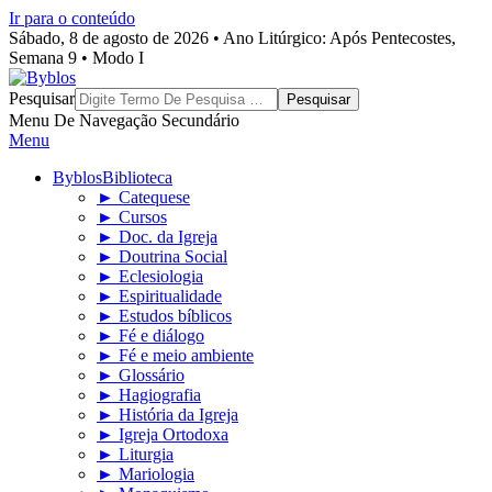
Ir para o conteúdo
Sábado, 8 de agosto de 2026 • Ano Litúrgico: Após Pentecostes,
Semana 9 • Modo I
Byblos
Pesquisar
Menu De Navegação Secundário
Menu
Byblos
Biblioteca
► Catequese
► Cursos
► Doc. da Igreja
► Doutrina Social
► Eclesiologia
► Espiritualidade
► Estudos bíblicos
► Fé e diálogo
► Fé e meio ambiente
► Glossário
► Hagiografia
► História da Igreja
► Igreja Ortodoxa
► Liturgia
► Mariologia